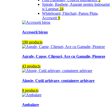
Spirale, Baghete, Aparate pentru Indosariat
si Laminat
24
Whiteboard, Flipchart, Panou Pluta,
Accesorii
9
Accesorii birou
190 products
Agrafe, Capse, Clipsuri, Ace cu Gamalie, Pioneze
43 products
Alonje, Cutii arhivare, containere arhivare
8 products
Ambalare