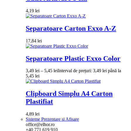
4,19
lei
Separatoare Carton Exxo A-Z
17,84
lei
Separatoare Plastic Exxo Color
3,49
lei
–
5,45
lei
Interval de prețuri: 3,49 lei până la
5,45 lei
Clipboard Simplu A4 Carton
Plastifiat
4,89
lei
Sisteme Prezentare si Afisare
office@elhor.ro
+40 771 619 910