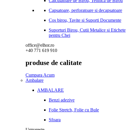
Calculatoare de Birou, Tehnica de Birou
Capsatoare, perforatoare si decapsatoare
Cos birou, Tavite si Suporti Documente
Suporturi Birou, Cutii Metalice si Etichete
pentru Chei
office@elhor.ro
+40 771 619 910
produse de calitate
Cumpara Acum
Ambalare
AMBALARE
Benzi adezive
Folie Stretch, Folie cu Bule
Sfoara
Urmareste