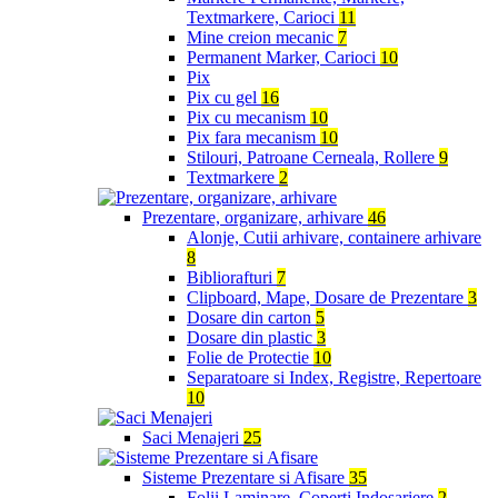
Textmarkere, Carioci
11
Mine creion mecanic
7
Permanent Marker, Carioci
10
Pix
Pix cu gel
16
Pix cu mecanism
10
Pix fara mecanism
10
Stilouri, Patroane Cerneala, Rollere
9
Textmarkere
2
Prezentare, organizare, arhivare
46
Alonje, Cutii arhivare, containere arhivare
8
Bibliorafturi
7
Clipboard, Mape, Dosare de Prezentare
3
Dosare din carton
5
Dosare din plastic
3
Folie de Protectie
10
Separatoare si Index, Registre, Repertoare
10
Saci Menajeri
25
Sisteme Prezentare si Afisare
35
Folii Laminare, Coperti Indosariere
2