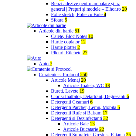
Benzi adezive pentru ambalare și uz
general | Prețuri și modele – Elhor.ro
20
Folie stretch, Folie cu Bule
4
Sfoara
5
Articole din hartie
51
Caiete, Bloc Notes
10
Hartie copiator
12
Hartie plotter
2
Plicuri, Etichete
27
Auto
7
Curatenie si Protocol
250
Articole Menaj
20
Articole Toaleta, WC
19
Bureti, Lavete
19
Clor si Inalbitor, Detartrant, Degresanti
6
Detergenti Geamuri
6
Detergenti Parchet, Lemn, Mobila
5
Detergenti Rufe si Balsam
17
Detergenti si Dezinfectanti
32
Articole Baie
13
Articole Bucatarie
22
Detergenti Suprafete, Gresie si Faianta
25