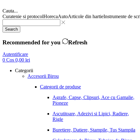
Cauta...
Curatenie si protocol
Horeca
Auto
Articole din hartie
Instrumente de scr
Search
Recommended for you
Refresh
Autentificare
0
Cos
0,00
lei
Categorii
Accesorii Birou
Categorii de produse
Agrafe, Capse, Clipsuri, Ace cu Gamalie,
Pioneze
Ascutitoare, Adezivi si Lipici, Radiere,
Rigle
Buretiere, Datiere, Stampile, Tus Stampila