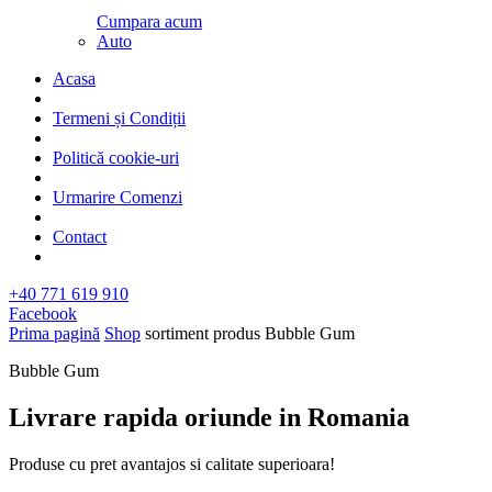
Cumpara acum
Auto
Acasa
Termeni și Condiții
Politică cookie-uri
Urmarire Comenzi
Contact
+40 771 619 910
Facebook
Prima pagină
Shop
sortiment produs
Bubble Gum
Bubble Gum
Livrare rapida oriunde in Romania​
Produse cu pret avantajos si calitate superioara!