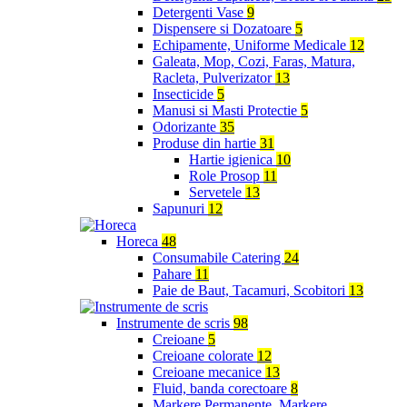
Detergenti Vase
9
Dispensere si Dozatoare
5
Echipamente, Uniforme Medicale
12
Galeata, Mop, Cozi, Faras, Matura,
Racleta, Pulverizator
13
Insecticide
5
Manusi si Masti Protectie
5
Odorizante
35
Produse din hartie
31
Hartie igienica
10
Role Prosop
11
Servetele
13
Sapunuri
12
Horeca
48
Consumabile Catering
24
Pahare
11
Paie de Baut, Tacamuri, Scobitori
13
Instrumente de scris
98
Creioane
5
Creioane colorate
12
Creioane mecanice
13
Fluid, banda corectoare
8
Markere Permanente, Markere,