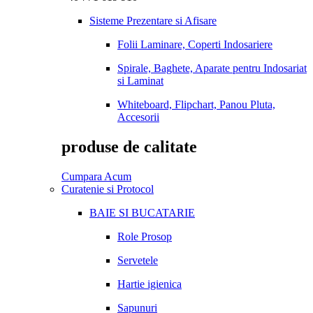
Sisteme Prezentare si Afisare
Folii Laminare, Coperti Indosariere
Spirale, Baghete, Aparate pentru Indosariat
si Laminat
Whiteboard, Flipchart, Panou Pluta,
Accesorii
produse de calitate
Cumpara Acum
Curatenie si Protocol
BAIE SI BUCATARIE
Role Prosop
Servetele
Hartie igienica
Sapunuri