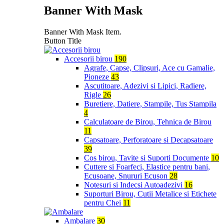
Banner With Mask
Banner With Mask Item.
Button Title
Accesorii birou
190
Agrafe, Capse, Clipsuri, Ace cu Gamalie,
Pioneze
43
Ascutitoare, Adezivi si Lipici, Radiere,
Rigle
26
Buretiere, Datiere, Stampile, Tus Stampila
4
Calculatoare de Birou, Tehnica de Birou
11
Capsatoare, Perforatoare si Decapsatoare
39
Cos birou, Tavite si Suporti Documente
10
Cuttere si Foarfeci, Elastice pentru bani,
Ecusoane, Snururi Ecuson
28
Notesuri si Indecsi Autoadezivi
16
Suporturi Birou, Cutii Metalice si Etichete
pentru Chei
11
Ambalare
30