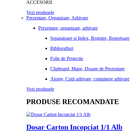
ACCESORII
Vezi produsele
Prezentare, Organizare, Arhivare
Prezentare, organizare, arhivare
Separatoare si Index, Registre, Repertoare
Bibliorafturi
Folie de Protectie
Clipboard, Mape, Dosare de Prezentare
Alonje, Cutii arhivare, containere arhivare
Vezi produsele
PRODUSE RECOMANDATE
Dosar Carton Incopciat 1/1 Alb