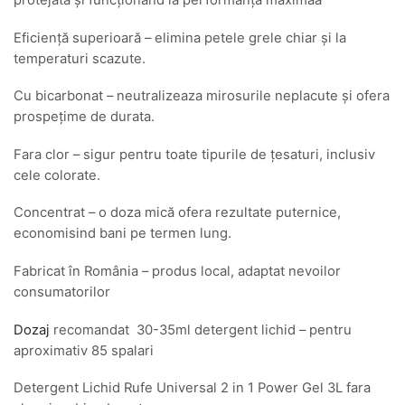
protejata și funcționand la performanța maximaa
Eficiență superioară – elimina petele grele chiar și la
temperaturi scazute.
Cu bicarbonat – neutralizeaza mirosurile neplacute și ofera
prospețime de durata.
Fara clor – sigur pentru toate tipurile de țesaturi, inclusiv
cele colorate.
Concentrat – o doza mică ofera rezultate puternice,
economisind bani pe termen lung.
Fabricat în România – produs local, adaptat nevoilor
consumatorilor
Dozaj
recomandat 30-35ml detergent lichid – pentru
aproximativ 85 spalari
Detergent Lichid Rufe Universal 2 in 1 Power Gel 3L fara