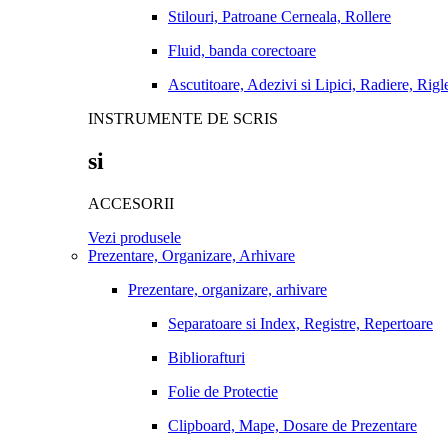
Stilouri, Patroane Cerneala, Rollere
Fluid, banda corectoare
Ascutitoare, Adezivi si Lipici, Radiere, Rigl
INSTRUMENTE DE SCRIS
si
ACCESORII
Vezi produsele
Prezentare, Organizare, Arhivare
Prezentare, organizare, arhivare
Separatoare si Index, Registre, Repertoare
Bibliorafturi
Folie de Protectie
Clipboard, Mape, Dosare de Prezentare