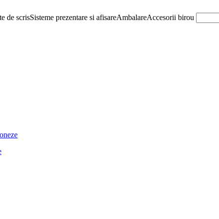
e de scris
Sisteme prezentare si afisare
Ambalare
Accesorii birou
ioneze
e