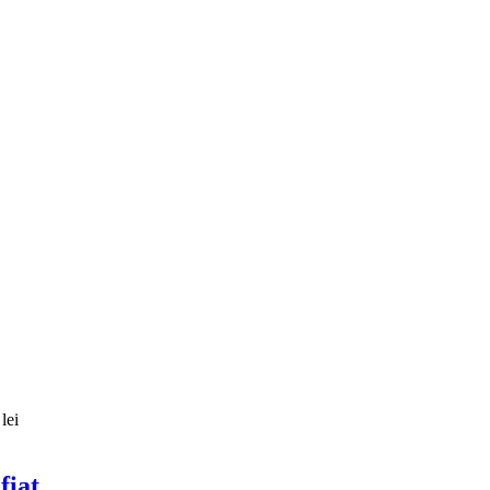
lei
fiat