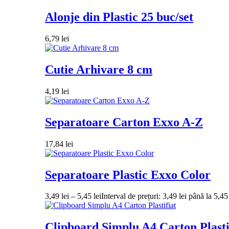
Alonje din Plastic 25 buc/set
6,79
lei
Cutie Arhivare 8 cm
4,19
lei
Separatoare Carton Exxo A-Z
17,84
lei
Separatoare Plastic Exxo Color
3,49
lei
–
5,45
lei
Interval de prețuri: 3,49 lei până la 5,45 
Clipboard Simplu A4 Carton Plasti