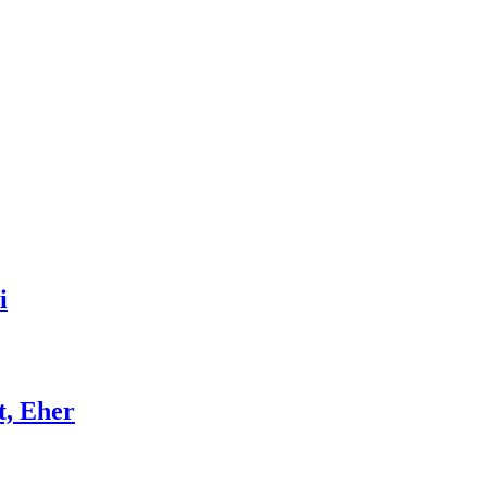
i
t, Eher