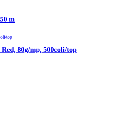
 50 m
Red, 80g/mp, 500coli/top