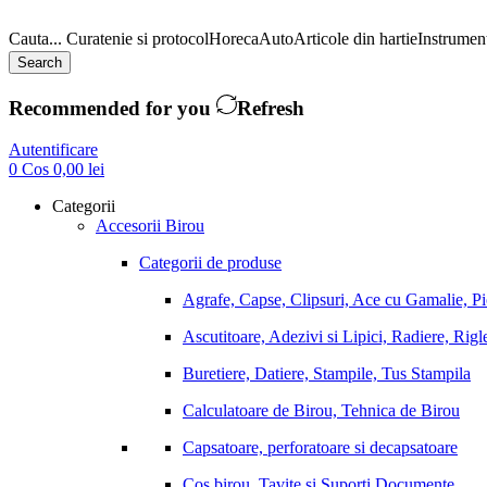
Cauta...
Curatenie si protocol
Horeca
Auto
Articole din hartie
Instrument
Search
Recommended for you
Refresh
Autentificare
0
Cos
0,00
lei
Categorii
Accesorii Birou
Categorii de produse
Agrafe, Capse, Clipsuri, Ace cu Gamalie, P
Ascutitoare, Adezivi si Lipici, Radiere, Rigl
Buretiere, Datiere, Stampile, Tus Stampila
Calculatoare de Birou, Tehnica de Birou
Capsatoare, perforatoare si decapsatoare
Cos birou, Tavite si Suporti Documente