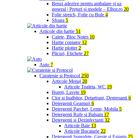
Benzi adezive pentru ambalare și uz
general | Prețuri și modele – Elhor.ro
20
Folie stretch, Folie cu Bule
4
Sfoara
5
Articole din hartie
51
Caiete, Bloc Notes
10
Hartie copiator
12
Hartie plotter
2
Plicuri, Etichete
27
Auto
7
Curatenie si Protocol
250
Articole Menaj
20
Articole Toaleta, WC
19
Bureti, Lavete
19
Clor si Inalbitor, Detartrant, Degresanti
6
Detergenti Geamuri
6
Detergenti Parchet, Lemn, Mobila
5
Detergenti Rufe si Balsam
17
Detergenti si Dezinfectanti
32
Articole Baie
13
Articole Bucatarie
22
Detergenti Suprafete, Gresie si Faianta
25