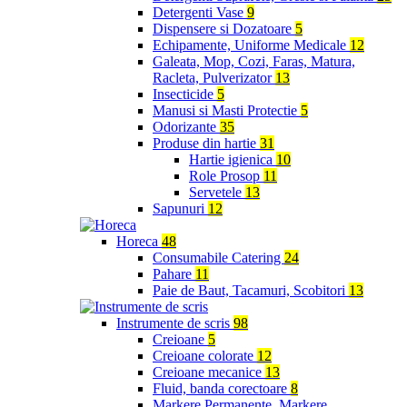
Detergenti Vase
9
Dispensere si Dozatoare
5
Echipamente, Uniforme Medicale
12
Galeata, Mop, Cozi, Faras, Matura,
Racleta, Pulverizator
13
Insecticide
5
Manusi si Masti Protectie
5
Odorizante
35
Produse din hartie
31
Hartie igienica
10
Role Prosop
11
Servetele
13
Sapunuri
12
Horeca
48
Consumabile Catering
24
Pahare
11
Paie de Baut, Tacamuri, Scobitori
13
Instrumente de scris
98
Creioane
5
Creioane colorate
12
Creioane mecanice
13
Fluid, banda corectoare
8
Markere Permanente, Markere,