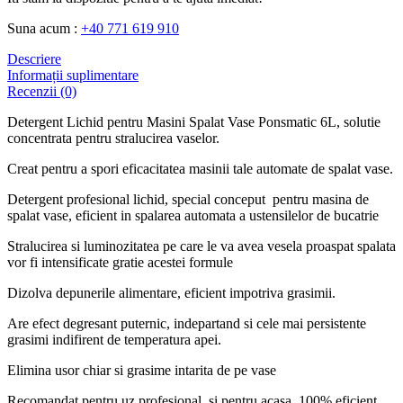
Suna acum :
+40 771 619 910
Descriere
Informații suplimentare
Recenzii (0)
Detergent Lichid pentru Masini Spalat Vase Ponsmatic 6L, solutie
concentrata pentru stralucirea vaselor.
Creat pentru a spori eficacitatea masinii tale automate de spalat vase.
Detergent profesional lichid, special conceput pentru masina de
spalat vase, eficient in spalarea automata a ustensilelor de bucatrie
Stralucirea si luminozitatea pe care le va avea vesela proaspat spalata
vor fi intensificate gratie acestei formule
Dizolva depunerile alimentare, eficient impotriva grasimii.
Are efect degresant puternic, indepartand si cele mai persistente
grasimi indifirent de temperatura apei.
Elimina usor chiar si grasime intarita de pe vase
Recomandat pentru uz profesional, si pentru acasa, 100% eficient