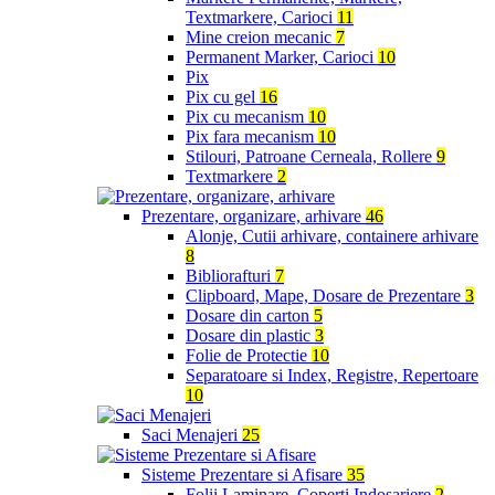
Textmarkere, Carioci
11
Mine creion mecanic
7
Permanent Marker, Carioci
10
Pix
Pix cu gel
16
Pix cu mecanism
10
Pix fara mecanism
10
Stilouri, Patroane Cerneala, Rollere
9
Textmarkere
2
Prezentare, organizare, arhivare
46
Alonje, Cutii arhivare, containere arhivare
8
Bibliorafturi
7
Clipboard, Mape, Dosare de Prezentare
3
Dosare din carton
5
Dosare din plastic
3
Folie de Protectie
10
Separatoare si Index, Registre, Repertoare
10
Saci Menajeri
25
Sisteme Prezentare si Afisare
35
Folii Laminare, Coperti Indosariere
2