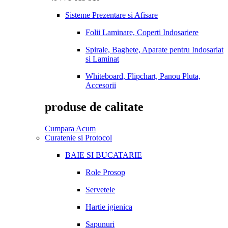
Sisteme Prezentare si Afisare
Folii Laminare, Coperti Indosariere
Spirale, Baghete, Aparate pentru Indosariat
si Laminat
Whiteboard, Flipchart, Panou Pluta,
Accesorii
produse de calitate
Cumpara Acum
Curatenie si Protocol
BAIE SI BUCATARIE
Role Prosop
Servetele
Hartie igienica
Sapunuri