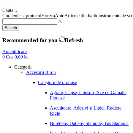
Cauta...
Curatenie si protocol
Horeca
Auto
Articole din hartie
Instrumente de scr
Search
Recommended for you
Refresh
Autentificare
0
Cos
0,00
lei
Categorii
Accesorii Birou
Categorii de produse
Agrafe, Capse, Clipsuri, Ace cu Gamalie,
Pioneze
Ascutitoare, Adezivi si Lipici, Radiere,
Rigle
Buretiere, Datiere, Stampile, Tus Stampila