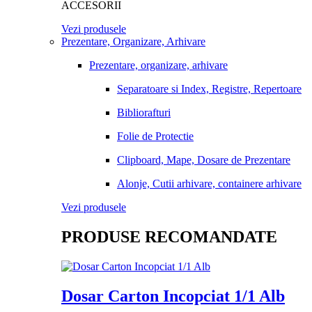
ACCESORII
Vezi produsele
Prezentare, Organizare, Arhivare
Prezentare, organizare, arhivare
Separatoare si Index, Registre, Repertoare
Bibliorafturi
Folie de Protectie
Clipboard, Mape, Dosare de Prezentare
Alonje, Cutii arhivare, containere arhivare
Vezi produsele
PRODUSE RECOMANDATE
Dosar Carton Incopciat 1/1 Alb