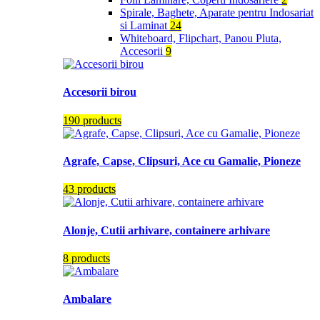
Spirale, Baghete, Aparate pentru Indosariat
si Laminat
24
Whiteboard, Flipchart, Panou Pluta,
Accesorii
9
Accesorii birou
190 products
Agrafe, Capse, Clipsuri, Ace cu Gamalie, Pioneze
43 products
Alonje, Cutii arhivare, containere arhivare
8 products
Ambalare