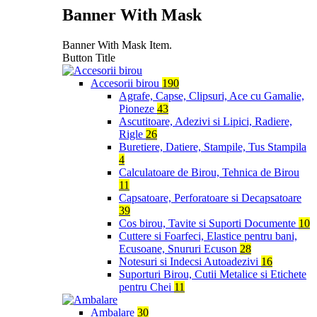
Banner With Mask
Banner With Mask Item.
Button Title
Accesorii birou
190
Agrafe, Capse, Clipsuri, Ace cu Gamalie,
Pioneze
43
Ascutitoare, Adezivi si Lipici, Radiere,
Rigle
26
Buretiere, Datiere, Stampile, Tus Stampila
4
Calculatoare de Birou, Tehnica de Birou
11
Capsatoare, Perforatoare si Decapsatoare
39
Cos birou, Tavite si Suporti Documente
10
Cuttere si Foarfeci, Elastice pentru bani,
Ecusoane, Snururi Ecuson
28
Notesuri si Indecsi Autoadezivi
16
Suporturi Birou, Cutii Metalice si Etichete
pentru Chei
11
Ambalare
30