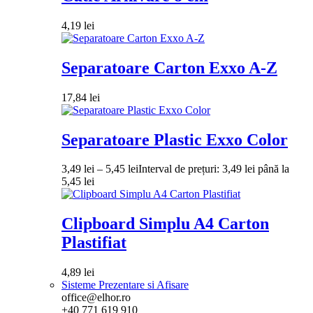
4,19
lei
Separatoare Carton Exxo A-Z
17,84
lei
Separatoare Plastic Exxo Color
3,49
lei
–
5,45
lei
Interval de prețuri: 3,49 lei până la
5,45 lei
Clipboard Simplu A4 Carton
Plastifiat
4,89
lei
Sisteme Prezentare si Afisare
office@elhor.ro
+40 771 619 910