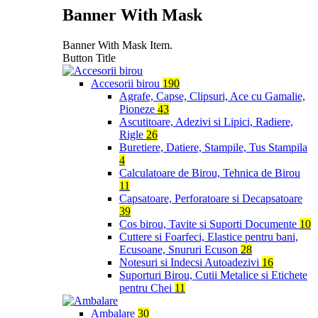
Banner With Mask
Banner With Mask Item.
Button Title
Accesorii birou
190
Agrafe, Capse, Clipsuri, Ace cu Gamalie,
Pioneze
43
Ascutitoare, Adezivi si Lipici, Radiere,
Rigle
26
Buretiere, Datiere, Stampile, Tus Stampila
4
Calculatoare de Birou, Tehnica de Birou
11
Capsatoare, Perforatoare si Decapsatoare
39
Cos birou, Tavite si Suporti Documente
10
Cuttere si Foarfeci, Elastice pentru bani,
Ecusoane, Snururi Ecuson
28
Notesuri si Indecsi Autoadezivi
16
Suporturi Birou, Cutii Metalice si Etichete
pentru Chei
11
Ambalare
30