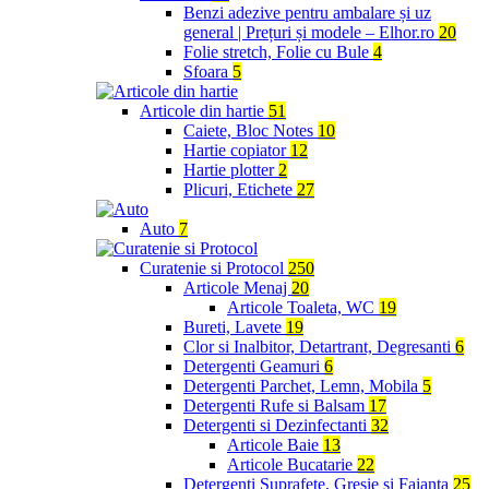
Benzi adezive pentru ambalare și uz
general | Prețuri și modele – Elhor.ro
20
Folie stretch, Folie cu Bule
4
Sfoara
5
Articole din hartie
51
Caiete, Bloc Notes
10
Hartie copiator
12
Hartie plotter
2
Plicuri, Etichete
27
Auto
7
Curatenie si Protocol
250
Articole Menaj
20
Articole Toaleta, WC
19
Bureti, Lavete
19
Clor si Inalbitor, Detartrant, Degresanti
6
Detergenti Geamuri
6
Detergenti Parchet, Lemn, Mobila
5
Detergenti Rufe si Balsam
17
Detergenti si Dezinfectanti
32
Articole Baie
13
Articole Bucatarie
22
Detergenti Suprafete, Gresie si Faianta
25