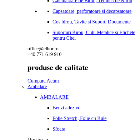
Calculatoare de Birou, Tehnica de Birou
Capsatoare, perforatoare si decapsatoare
Cos birou, Tavite si Suporti Documente
Suporturi Birou, Cutii Metalice si Etichete
pentru Chei
office@elhor.ro
+40 771 619 910
produse de calitate
Cumpara Acum
Ambalare
AMBALARE
Benzi adezive
Folie Stretch, Folie cu Bule
Sfoara
Urmareste