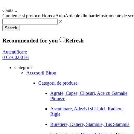
Cauta...
Curatenie si protocol
Horeca
Auto
Articole din hartie
Instrumente de scr
Search
Recommended for you
Refresh
Autentificare
0
Cos
0,00
lei
Categorii
Accesorii Birou
Categorii de produse
Agrafe, Capse, Clipsuri, Ace cu Gamalie,
Pioneze
Ascutitoare, Adezivi si Lipici, Radiere,
Rigle
Buretiere, Datiere, Stampile, Tus Stampila