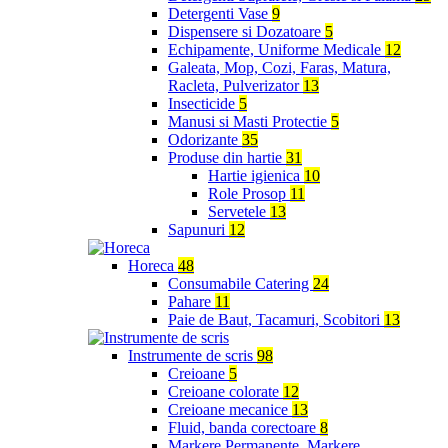
Detergenti Vase
9
Dispensere si Dozatoare
5
Echipamente, Uniforme Medicale
12
Galeata, Mop, Cozi, Faras, Matura,
Racleta, Pulverizator
13
Insecticide
5
Manusi si Masti Protectie
5
Odorizante
35
Produse din hartie
31
Hartie igienica
10
Role Prosop
11
Servetele
13
Sapunuri
12
Horeca
48
Consumabile Catering
24
Pahare
11
Paie de Baut, Tacamuri, Scobitori
13
Instrumente de scris
98
Creioane
5
Creioane colorate
12
Creioane mecanice
13
Fluid, banda corectoare
8
Markere Permanente, Markere,