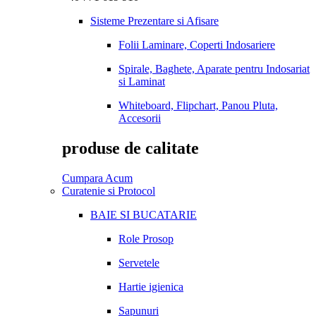
Sisteme Prezentare si Afisare
Folii Laminare, Coperti Indosariere
Spirale, Baghete, Aparate pentru Indosariat
si Laminat
Whiteboard, Flipchart, Panou Pluta,
Accesorii
produse de calitate
Cumpara Acum
Curatenie si Protocol
BAIE SI BUCATARIE
Role Prosop
Servetele
Hartie igienica
Sapunuri