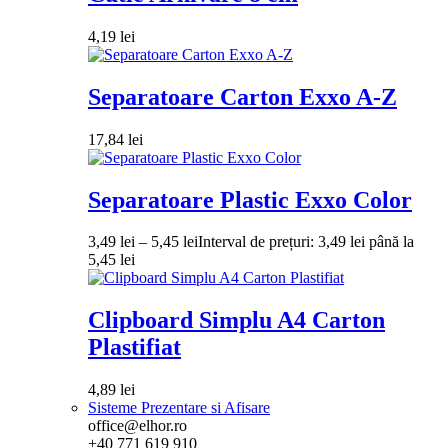
4,19
lei
Separatoare Carton Exxo A-Z
17,84
lei
Separatoare Plastic Exxo Color
3,49
lei
–
5,45
lei
Interval de prețuri: 3,49 lei până la
5,45 lei
Clipboard Simplu A4 Carton
Plastifiat
4,89
lei
Sisteme Prezentare si Afisare
office@elhor.ro
+40 771 619 910