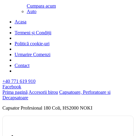
Cumpara acum
Auto
Acasa
Termeni și Condiții
Politică cookie-uri
Urmarire Comenzi
Contact
+40 771 619 910
Facebook
Prima pagină
Accesorii birou
Capsatoare, Perforatoare si
Decapsatoare
Capsator Profesional 180 Coli, HS2000 NOKI