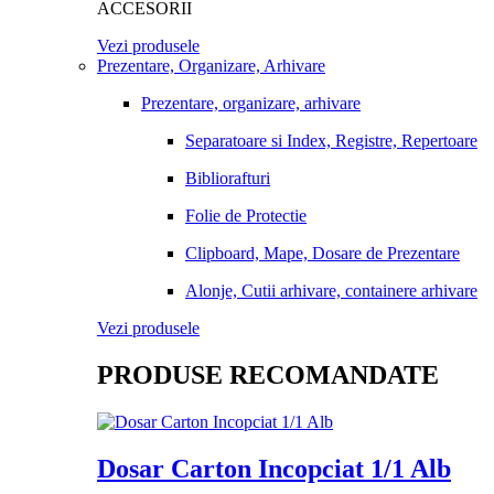
ACCESORII
Vezi produsele
Prezentare, Organizare, Arhivare
Prezentare, organizare, arhivare
Separatoare si Index, Registre, Repertoare
Bibliorafturi
Folie de Protectie
Clipboard, Mape, Dosare de Prezentare
Alonje, Cutii arhivare, containere arhivare
Vezi produsele
PRODUSE RECOMANDATE
Dosar Carton Incopciat 1/1 Alb