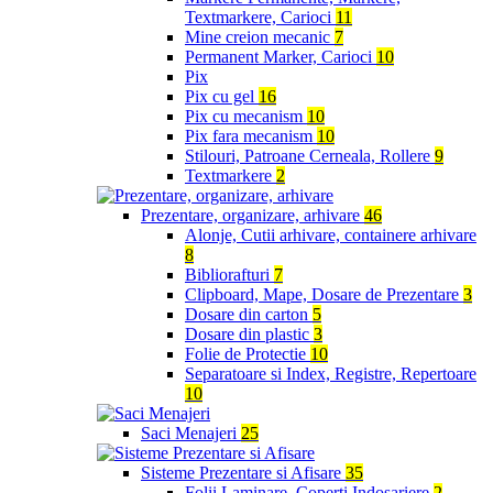
Textmarkere, Carioci
11
Mine creion mecanic
7
Permanent Marker, Carioci
10
Pix
Pix cu gel
16
Pix cu mecanism
10
Pix fara mecanism
10
Stilouri, Patroane Cerneala, Rollere
9
Textmarkere
2
Prezentare, organizare, arhivare
46
Alonje, Cutii arhivare, containere arhivare
8
Bibliorafturi
7
Clipboard, Mape, Dosare de Prezentare
3
Dosare din carton
5
Dosare din plastic
3
Folie de Protectie
10
Separatoare si Index, Registre, Repertoare
10
Saci Menajeri
25
Sisteme Prezentare si Afisare
35
Folii Laminare, Coperti Indosariere
2