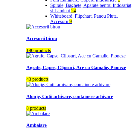
Spirale, Baghete, Aparate pentru Indosariat
si Laminat
24
Whiteboard, Flipchart, Panou Pluta,
Accesorii
9
Accesorii birou
190 products
Agrafe, Capse, Clipsuri, Ace cu Gamalie, Pioneze
43 products
Alonje, Cutii arhivare, containere arhivare
8 products
Ambalare