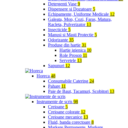
Detergenti Vase
9
Dispensere si Dozatoare
5
Echipamente, Uniforme Medicale
12
Galeata, Mop, Cozi, Faras, Matura,
Racleta, Pulverizator
13
Insecticide
5
Manusi si Masti Protectie
5
Odorizante
35
Produse din hartie
31
Hartie igienica
10
Role Prosop
11
Servetele
13
Sapunuri
12
Horeca
48
Consumabile Catering
24
Pahare
11
Paie de Baut, Tacamuri, Scobitori
13
Instrumente de scris
98
Creioane
5
Creioane colorate
12
Creioane mecanice
13
Fluid, banda corectoare
8
Markere Permanente, Markere,