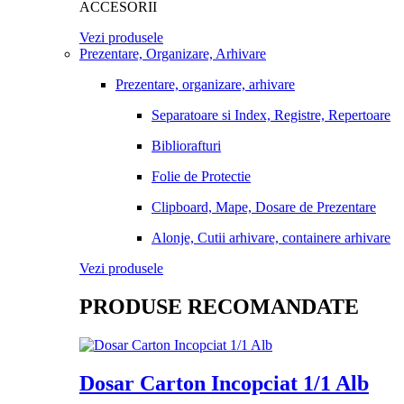
ACCESORII
Vezi produsele
Prezentare, Organizare, Arhivare
Prezentare, organizare, arhivare
Separatoare si Index, Registre, Repertoare
Bibliorafturi
Folie de Protectie
Clipboard, Mape, Dosare de Prezentare
Alonje, Cutii arhivare, containere arhivare
Vezi produsele
PRODUSE RECOMANDATE
Dosar Carton Incopciat 1/1 Alb