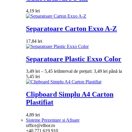
4,19
lei
Separatoare Carton Exxo A-Z
17,84
lei
Separatoare Plastic Exxo Color
3,49
lei
–
5,45
lei
Interval de prețuri: 3,49 lei până la
5,45 lei
Clipboard Simplu A4 Carton
Plastifiat
4,89
lei
Sisteme Prezentare si Afisare
office@elhor.ro
+40 771 619 910