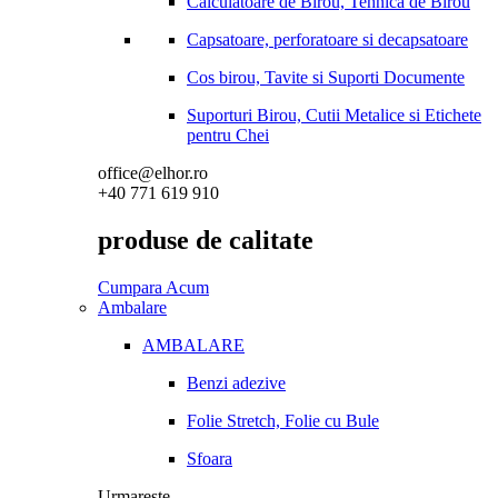
Calculatoare de Birou, Tehnica de Birou
Capsatoare, perforatoare si decapsatoare
Cos birou, Tavite si Suporti Documente
Suporturi Birou, Cutii Metalice si Etichete
pentru Chei
office@elhor.ro
+40 771 619 910
produse de calitate
Cumpara Acum
Ambalare
AMBALARE
Benzi adezive
Folie Stretch, Folie cu Bule
Sfoara
Urmareste