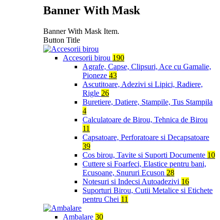
Banner With Mask
Banner With Mask Item.
Button Title
Accesorii birou
190
Agrafe, Capse, Clipsuri, Ace cu Gamalie,
Pioneze
43
Ascutitoare, Adezivi si Lipici, Radiere,
Rigle
26
Buretiere, Datiere, Stampile, Tus Stampila
4
Calculatoare de Birou, Tehnica de Birou
11
Capsatoare, Perforatoare si Decapsatoare
39
Cos birou, Tavite si Suporti Documente
10
Cuttere si Foarfeci, Elastice pentru bani,
Ecusoane, Snururi Ecuson
28
Notesuri si Indecsi Autoadezivi
16
Suporturi Birou, Cutii Metalice si Etichete
pentru Chei
11
Ambalare
30