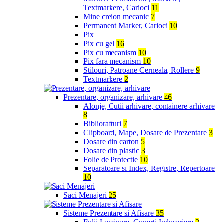
Textmarkere, Carioci
11
Mine creion mecanic
7
Permanent Marker, Carioci
10
Pix
Pix cu gel
16
Pix cu mecanism
10
Pix fara mecanism
10
Stilouri, Patroane Cerneala, Rollere
9
Textmarkere
2
Prezentare, organizare, arhivare
46
Alonje, Cutii arhivare, containere arhivare
8
Bibliorafturi
7
Clipboard, Mape, Dosare de Prezentare
3
Dosare din carton
5
Dosare din plastic
3
Folie de Protectie
10
Separatoare si Index, Registre, Repertoare
10
Saci Menajeri
25
Sisteme Prezentare si Afisare
35
Folii Laminare, Coperti Indosariere
2