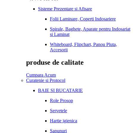
Sisteme Prezentare si Afisare
Folii Laminare, Coperti Indosariere
Spirale, Baghete, Aparate pentru Indosariat
si Laminat
Whiteboard, Flipchart, Panou Pluta,
Accesorii
produse de calitate
Cumpara Acum
Curatenie si Protocol
BAIE SI BUCATARIE
Role Prosop
Servetele
Hartie igienica
Sapunuri