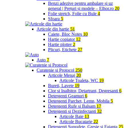
Benzi adezive pentru ambalare și uz
general | Prețuri și modele – Elhor.ro
20
Folie stretch, Folie cu Bule
4
Sfoara
5
Articole din hartie
51
Caiete, Bloc Notes
10
Hartie copiator
12
Hartie plotter
2
Plicuri, Etichete
27
Auto
7
Curatenie si Protocol
250
Articole Menaj
20
Articole Toaleta, WC
19
Bureti, Lavete
19
Clor si Inalbitor, Detartrant, Degresanti
6
Detergenti Geamuri
6
Detergenti Parchet, Lemn, Mobila
5
Detergenti Rufe si Balsam
17
Detergenti si Dezinfectanti
32
Articole Baie
13
Articole Bucatarie
22
Detergenti Suprafete, Gresie si Faianta
25