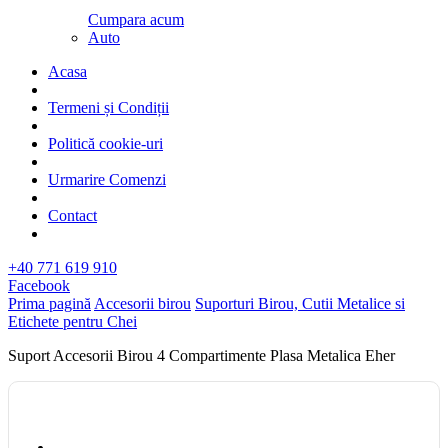
Cumpara acum
Auto
Acasa
Termeni și Condiții
Politică cookie-uri
Urmarire Comenzi
Contact
+40 771 619 910
Facebook
Prima pagină
Accesorii birou
Suporturi Birou, Cutii Metalice si
Etichete pentru Chei
Suport Accesorii Birou 4 Compartimente Plasa Metalica Eher