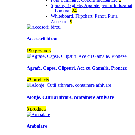
Spirale, Baghete, Aparate pentru Indosariat
si Laminat
24
Whiteboard, Flipchart, Panou Pluta,
Accesorii
9
Accesorii birou
190 products
Agrafe, Capse, Clipsuri, Ace cu Gamalie, Pioneze
43 products
Alonje, Cutii arhivare, containere arhivare
8 products
Ambalare