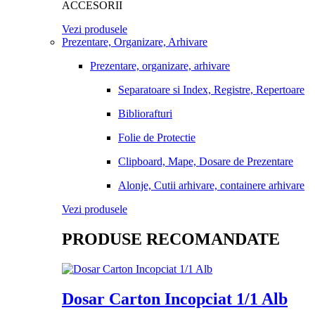
ACCESORII
Vezi produsele
Prezentare, Organizare, Arhivare
Prezentare, organizare, arhivare
Separatoare si Index, Registre, Repertoare
Bibliorafturi
Folie de Protectie
Clipboard, Mape, Dosare de Prezentare
Alonje, Cutii arhivare, containere arhivare
Vezi produsele
PRODUSE RECOMANDATE
Dosar Carton Incopciat 1/1 Alb