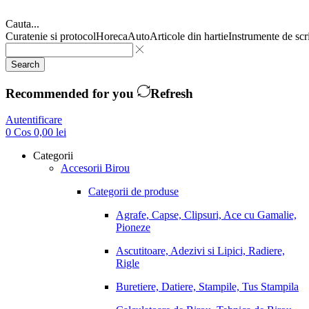
Cauta...
Curatenie si protocol
Horeca
Auto
Articole din hartie
Instrumente de scr
Search
Recommended for you
Refresh
Autentificare
0
Cos
0,00
lei
Categorii
Accesorii Birou
Categorii de produse
Agrafe, Capse, Clipsuri, Ace cu Gamalie,
Pioneze
Ascutitoare, Adezivi si Lipici, Radiere,
Rigle
Buretiere, Datiere, Stampile, Tus Stampila