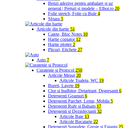
Benzi adezive pentru ambalare și uz
general | Prețuri și modele – Elhor.ro
20
Folie stretch, Folie cu Bule
4
Sfoara
5
Articole din hartie
51
Caiete, Bloc Notes
10
Hartie copiator
12
Hartie plotter
2
Plicuri, Etichete
27
Auto
7
Curatenie si Protocol
250
Articole Menaj
20
Articole Toaleta, WC
19
Bureti, Lavete
19
Clor si Inalbitor, Detartrant, Degresanti
6
Detergenti Geamuri
6
Detergenti Parchet, Lemn, Mobila
5
Detergenti Rufe si Balsam
17
Detergenti si Dezinfectanti
32
Articole Baie
13
Articole Bucatarie
22
Detergenti Suprafete, Gresie si Faianta
25