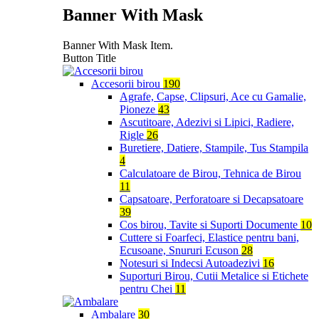
Banner With Mask
Banner With Mask Item.
Button Title
Accesorii birou
190
Agrafe, Capse, Clipsuri, Ace cu Gamalie,
Pioneze
43
Ascutitoare, Adezivi si Lipici, Radiere,
Rigle
26
Buretiere, Datiere, Stampile, Tus Stampila
4
Calculatoare de Birou, Tehnica de Birou
11
Capsatoare, Perforatoare si Decapsatoare
39
Cos birou, Tavite si Suporti Documente
10
Cuttere si Foarfeci, Elastice pentru bani,
Ecusoane, Snururi Ecuson
28
Notesuri si Indecsi Autoadezivi
16
Suporturi Birou, Cutii Metalice si Etichete
pentru Chei
11
Ambalare
30