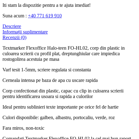
Iti stam la dispozitie pentru a te ajuta imediat!
Suna acum :
+40 771 619 910
Descriere
Informații suplimentare
Recenzii (0)
Textmarker Flexoffice Halo-teen FO-HL02, corp din plastic in
culoarea scrierii cu profil plat, dreptunghiular care impiedica
rostogolirea acestuia pe masa
Varf tesit 1-5mm, scriere regulata si constanta
Cerneala intensa pe baza de apa cu uscare rapida
Corp confectionat din plastic, capac cu clip in culoarea scrierii
pentru identificarea usoara si rapida a culorilor
Ideal pentru sublinieri texte importante pe orice fel de hartie
Culori disponibile: galben, albastru, portocaliu, verde, roz
Fara miros, non-toxic
Comandati Textmarker Flexoffice FO-HL02 la cel mai bun raport