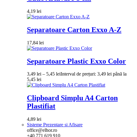
4,19
lei
Separatoare Carton Exxo A-Z
17,84
lei
Separatoare Plastic Exxo Color
3,49
lei
–
5,45
lei
Interval de prețuri: 3,49 lei până la
5,45 lei
Clipboard Simplu A4 Carton
Plastifiat
4,89
lei
Sisteme Prezentare si Afisare
office@elhor.ro
+40 771 619 910