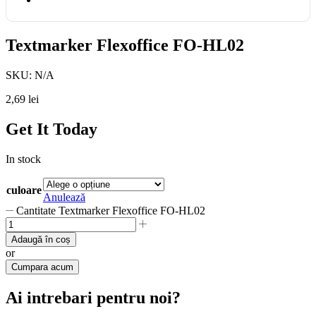
Textmarker Flexoffice FO-HL02
SKU:
N/A
2,69
lei
Get It Today
In stock
culoare
Anulează
Cantitate Textmarker Flexoffice FO-HL02
Adaugă în coș
or
Cumpara acum
Ai intrebari pentru noi?