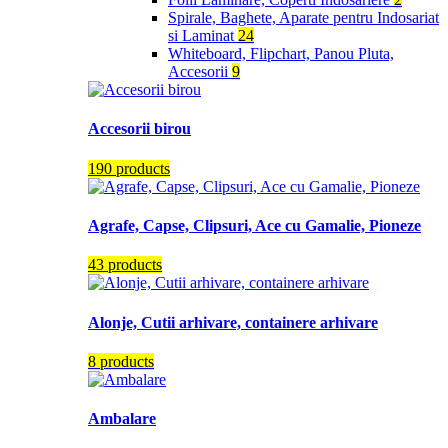
Spirale, Baghete, Aparate pentru Indosariat
si Laminat
24
Whiteboard, Flipchart, Panou Pluta,
Accesorii
9
Accesorii birou
190 products
Agrafe, Capse, Clipsuri, Ace cu Gamalie, Pioneze
43 products
Alonje, Cutii arhivare, containere arhivare
8 products
Ambalare