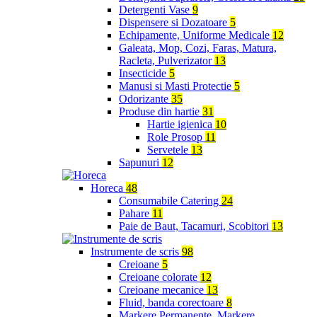
Detergenti Vase
9
Dispensere si Dozatoare
5
Echipamente, Uniforme Medicale
12
Galeata, Mop, Cozi, Faras, Matura,
Racleta, Pulverizator
13
Insecticide
5
Manusi si Masti Protectie
5
Odorizante
35
Produse din hartie
31
Hartie igienica
10
Role Prosop
11
Servetele
13
Sapunuri
12
Horeca
48
Consumabile Catering
24
Pahare
11
Paie de Baut, Tacamuri, Scobitori
13
Instrumente de scris
98
Creioane
5
Creioane colorate
12
Creioane mecanice
13
Fluid, banda corectoare
8
Markere Permanente, Markere,