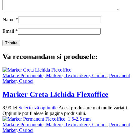
Name
*
Email
*
Va recomandam si produsele:
Markere Permanente, Markere, Textmarkere, Carioci
,
Permanent
Marker, Carioci
Marker Creta Lichida Flexoffice
8,99
lei
Selectează opțiunile
Acest produs are mai multe variații.
Opțiunile pot fi alese în pagina produsului.
Markere Permanente, Markere, Textmarkere, Carioci
,
Permanent
Marker, Carioci