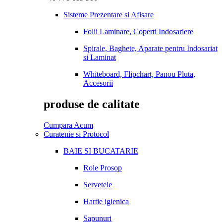
Sisteme Prezentare si Afisare
Folii Laminare, Coperti Indosariere
Spirale, Baghete, Aparate pentru Indosariat
si Laminat
Whiteboard, Flipchart, Panou Pluta,
Accesorii
produse de calitate
Cumpara Acum
Curatenie si Protocol
BAIE SI BUCATARIE
Role Prosop
Servetele
Hartie igienica
Sapunuri