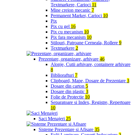
Textmarkere, Carioci
11
Mine creion mecanic
7
Permanent Marker, Carioci
10
Pix
Pix cu gel
16
Pix cu mecanism
10
Pix fara mecanism
10
Stilouri, Patroane Cerneala, Rollere
9
Textmarkere
2
Prezentare, organizare, arhivare
46
Alonje, Cutii arhivare, containere arhivare
8
Bibliorafturi
7
Clipboard, Mape, Dosare de Prezentare
3
Dosare din carton
5
Dosare din plastic
3
Folie de Protectie
10
Separatoare si Index, Registre, Repertoare
10
Saci Menajeri
25
Sisteme Prezentare si Afisare
35
Folii Laminare, Coperti Indosariere
2