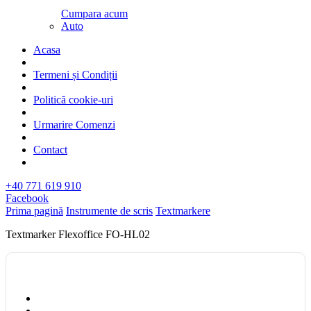
Cumpara acum
Auto
Acasa
Termeni și Condiții
Politică cookie-uri
Urmarire Comenzi
Contact
+40 771 619 910
Facebook
Prima pagină
Instrumente de scris
Textmarkere
Textmarker Flexoffice FO-HL02