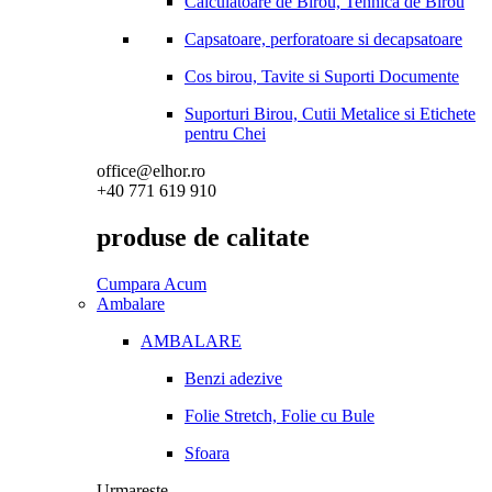
Calculatoare de Birou, Tehnica de Birou
Capsatoare, perforatoare si decapsatoare
Cos birou, Tavite si Suporti Documente
Suporturi Birou, Cutii Metalice si Etichete
pentru Chei
office@elhor.ro
+40 771 619 910
produse de calitate
Cumpara Acum
Ambalare
AMBALARE
Benzi adezive
Folie Stretch, Folie cu Bule
Sfoara
Urmareste