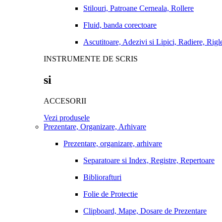
Stilouri, Patroane Cerneala, Rollere
Fluid, banda corectoare
Ascutitoare, Adezivi si Lipici, Radiere, Rigl
INSTRUMENTE DE SCRIS
si
ACCESORII
Vezi produsele
Prezentare, Organizare, Arhivare
Prezentare, organizare, arhivare
Separatoare si Index, Registre, Repertoare
Bibliorafturi
Folie de Protectie
Clipboard, Mape, Dosare de Prezentare