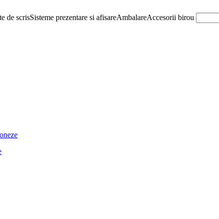
e de scris
Sisteme prezentare si afisare
Ambalare
Accesorii birou
ioneze
e