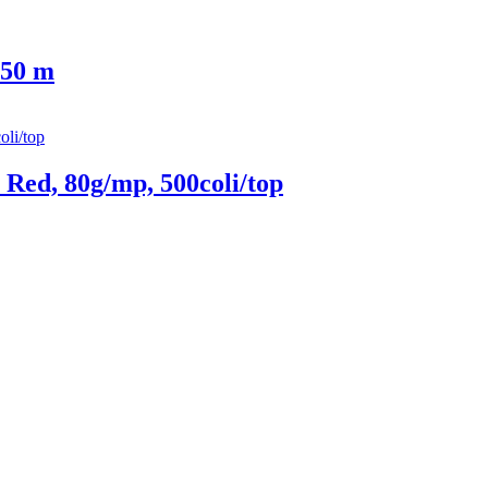
 50 m
Red, 80g/mp, 500coli/top