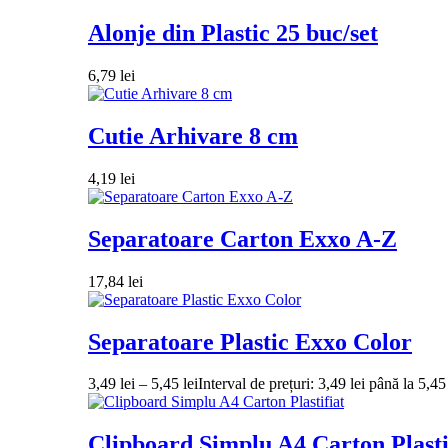
Alonje din Plastic 25 buc/set
6,79
lei
Cutie Arhivare 8 cm
4,19
lei
Separatoare Carton Exxo A-Z
17,84
lei
Separatoare Plastic Exxo Color
3,49
lei
–
5,45
lei
Interval de prețuri: 3,49 lei până la 5,45 
Clipboard Simplu A4 Carton Plasti