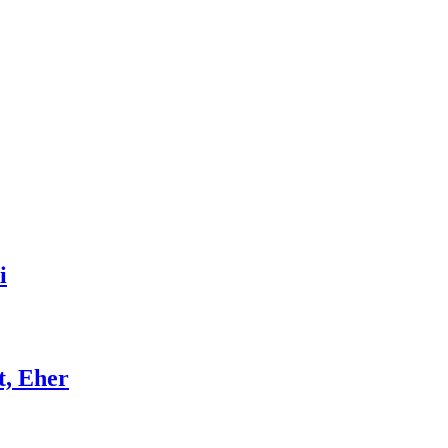
i
t, Eher