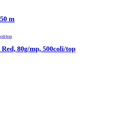
 50 m
Red, 80g/mp, 500coli/top