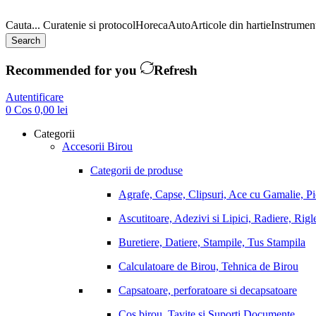
Cauta...
Curatenie si protocol
Horeca
Auto
Articole din hartie
Instrument
Search
Recommended for you
Refresh
Autentificare
0
Cos
0,00
lei
Categorii
Accesorii Birou
Categorii de produse
Agrafe, Capse, Clipsuri, Ace cu Gamalie, P
Ascutitoare, Adezivi si Lipici, Radiere, Rigl
Buretiere, Datiere, Stampile, Tus Stampila
Calculatoare de Birou, Tehnica de Birou
Capsatoare, perforatoare si decapsatoare
Cos birou, Tavite si Suporti Documente