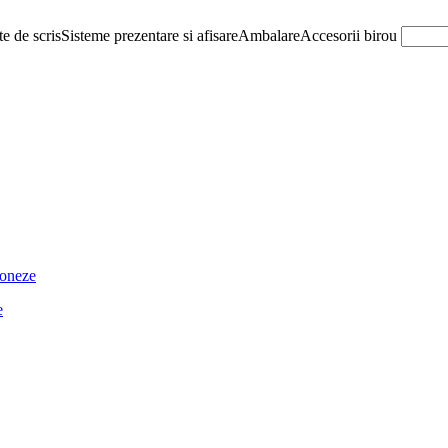
e de scris
Sisteme prezentare si afisare
Ambalare
Accesorii birou
ioneze
e