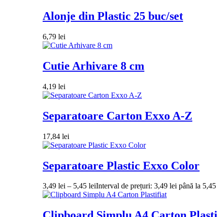
Alonje din Plastic 25 buc/set
6,79
lei
Cutie Arhivare 8 cm
4,19
lei
Separatoare Carton Exxo A-Z
17,84
lei
Separatoare Plastic Exxo Color
3,49
lei
–
5,45
lei
Interval de prețuri: 3,49 lei până la 5,45 
Clipboard Simplu A4 Carton Plasti