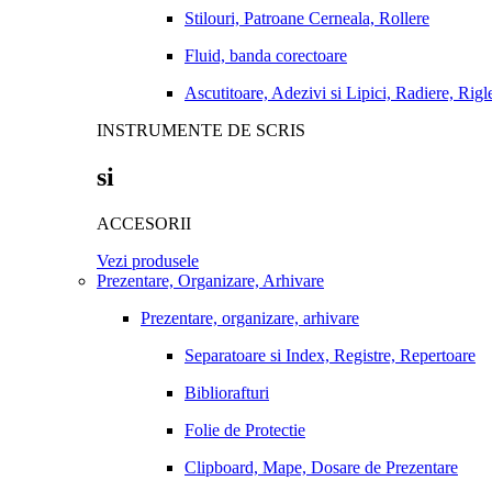
Stilouri, Patroane Cerneala, Rollere
Fluid, banda corectoare
Ascutitoare, Adezivi si Lipici, Radiere, Rigl
INSTRUMENTE DE SCRIS
si
ACCESORII
Vezi produsele
Prezentare, Organizare, Arhivare
Prezentare, organizare, arhivare
Separatoare si Index, Registre, Repertoare
Bibliorafturi
Folie de Protectie
Clipboard, Mape, Dosare de Prezentare