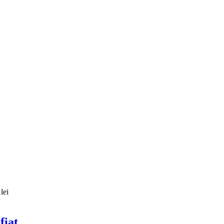
lei
fiat