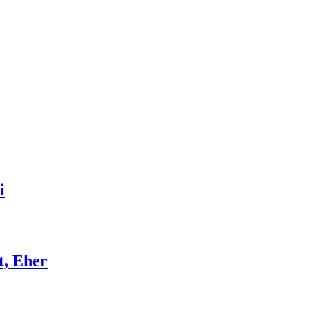
i
t, Eher