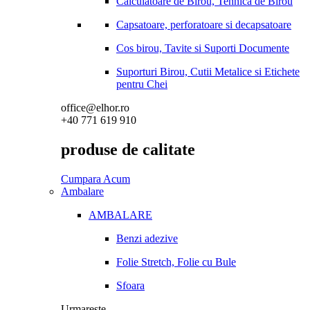
Calculatoare de Birou, Tehnica de Birou
Capsatoare, perforatoare si decapsatoare
Cos birou, Tavite si Suporti Documente
Suporturi Birou, Cutii Metalice si Etichete
pentru Chei
office@elhor.ro
+40 771 619 910
produse de calitate
Cumpara Acum
Ambalare
AMBALARE
Benzi adezive
Folie Stretch, Folie cu Bule
Sfoara
Urmareste