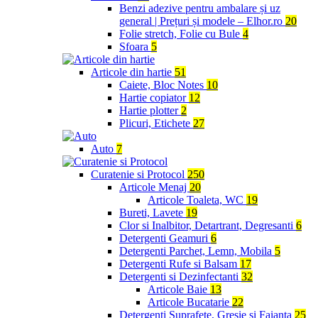
Benzi adezive pentru ambalare și uz
general | Prețuri și modele – Elhor.ro
20
Folie stretch, Folie cu Bule
4
Sfoara
5
Articole din hartie
51
Caiete, Bloc Notes
10
Hartie copiator
12
Hartie plotter
2
Plicuri, Etichete
27
Auto
7
Curatenie si Protocol
250
Articole Menaj
20
Articole Toaleta, WC
19
Bureti, Lavete
19
Clor si Inalbitor, Detartrant, Degresanti
6
Detergenti Geamuri
6
Detergenti Parchet, Lemn, Mobila
5
Detergenti Rufe si Balsam
17
Detergenti si Dezinfectanti
32
Articole Baie
13
Articole Bucatarie
22
Detergenti Suprafete, Gresie si Faianta
25