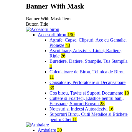
Banner With Mask
Banner With Mask Item.
Button Title
Accesorii birou
190
Agrafe, Capse, Clipsuri, Ace cu Gamalie,
Pioneze
43
Ascutitoare, Adezivi si Lipici, Radiere,
Rigle
26
Buretiere, Datiere, Stampile, Tus Stampila
4
Calculatoare de Birou, Tehnica de Birou
11
Capsatoare, Perforatoare si Decapsatoare
39
Cos birou, Tavite si Suporti Documente
10
Cuttere si Foarfeci, Elastice pentru bani,
Ecusoane, Snururi Ecuson
28
Notesuri si Indecsi Autoadezivi
16
Suporturi Birou, Cutii Metalice si Etichete
pentru Chei
11
Ambalare
30