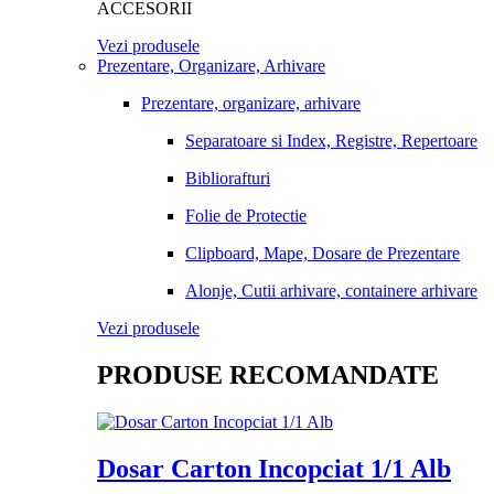
ACCESORII
Vezi produsele
Prezentare, Organizare, Arhivare
Prezentare, organizare, arhivare
Separatoare si Index, Registre, Repertoare
Bibliorafturi
Folie de Protectie
Clipboard, Mape, Dosare de Prezentare
Alonje, Cutii arhivare, containere arhivare
Vezi produsele
PRODUSE RECOMANDATE
Dosar Carton Incopciat 1/1 Alb