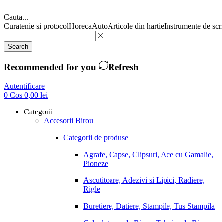
Cauta...
Curatenie si protocol
Horeca
Auto
Articole din hartie
Instrumente de scr
Search
Recommended for you
Refresh
Autentificare
0
Cos
0,00
lei
Categorii
Accesorii Birou
Categorii de produse
Agrafe, Capse, Clipsuri, Ace cu Gamalie,
Pioneze
Ascutitoare, Adezivi si Lipici, Radiere,
Rigle
Buretiere, Datiere, Stampile, Tus Stampila