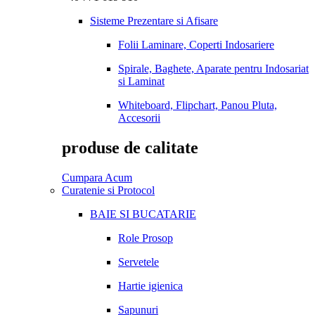
Sisteme Prezentare si Afisare
Folii Laminare, Coperti Indosariere
Spirale, Baghete, Aparate pentru Indosariat
si Laminat
Whiteboard, Flipchart, Panou Pluta,
Accesorii
produse de calitate
Cumpara Acum
Curatenie si Protocol
BAIE SI BUCATARIE
Role Prosop
Servetele
Hartie igienica
Sapunuri