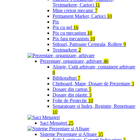
Textmarkere, Carioci
11
Mine creion mecanic
7
Permanent Marker, Carioci
10
Pix
Pix cu gel
16
Pix cu mecanism
10
Pix fara mecanism
10
Stilouri, Patroane Cerneala, Rollere
9
Textmarkere
2
Prezentare, organizare, arhivare
46
Alonje, Cutii arhivare, containere arhivare
8
Bibliorafturi
7
Clipboard, Mape, Dosare de Prezentare
3
Dosare din carton
5
Dosare din plastic
3
Folie de Protectie
10
Separatoare si Index, Registre, Repertoare
10
Saci Menajeri
25
Sisteme Prezentare si Afisare
35
Folii Laminare, Coperti Indosariere
2