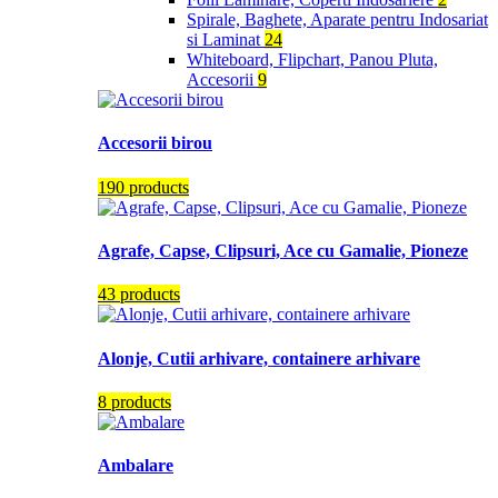
Spirale, Baghete, Aparate pentru Indosariat
si Laminat
24
Whiteboard, Flipchart, Panou Pluta,
Accesorii
9
Accesorii birou
190 products
Agrafe, Capse, Clipsuri, Ace cu Gamalie, Pioneze
43 products
Alonje, Cutii arhivare, containere arhivare
8 products
Ambalare