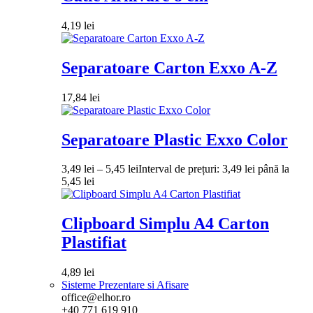
4,19
lei
Separatoare Carton Exxo A-Z
17,84
lei
Separatoare Plastic Exxo Color
3,49
lei
–
5,45
lei
Interval de prețuri: 3,49 lei până la
5,45 lei
Clipboard Simplu A4 Carton
Plastifiat
4,89
lei
Sisteme Prezentare si Afisare
office@elhor.ro
+40 771 619 910