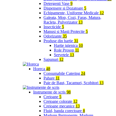
Detergenti Vase
9
Dispensere si Dozatoare
5
Echipamente, Uniforme Medicale
12
Galeata, Mop, Cozi, Faras, Matura,
Racleta, Pulverizator
13
Insecticide
5
Manusi si Masti Protectie
5
Odorizante
35
Produse din hartie
31
Hartie igienica
10
Role Prosop
11
Servetele
13
Sapunuri
12
Horeca
48
Consumabile Catering
24
Pahare
11
Paie de Baut, Tacamuri, Scobitori
13
Instrumente de scris
98
Creioane
5
Creioane colorate
12
Creioane mecanice
13
Fluid, banda corectoare
8
Markere Permanente, Markere,