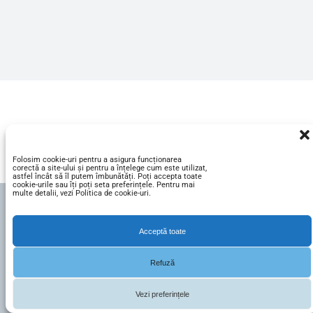
Folosim cookie-uri pentru a asigura funcționarea
corectă a site-ului și pentru a înțelege cum este utilizat,
astfel încât să îl putem îmbunătăți. Poți accepta toate
cookie-urile sau îți poți seta preferințele. Pentru mai
multe detalii, vezi Politica de cookie-uri.
Acceptă toate
Refuză
Vezi preferințele