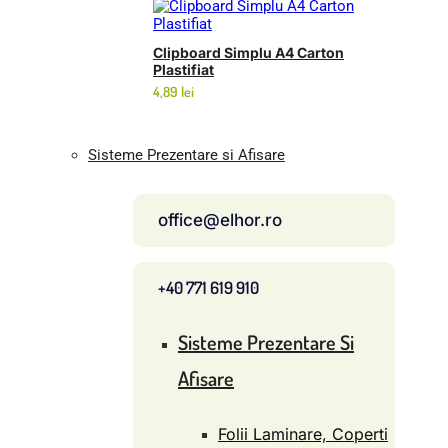
de
prețuri:
3,49 lei
Clipboard Simplu A4 Carton
până
Plastifiat
la
4,89
lei
5,45 lei
Sisteme Prezentare si Afisare
office@elhor.ro
+40 771 619 910
Sisteme Prezentare Si
Afisare
Folii Laminare, Coperti