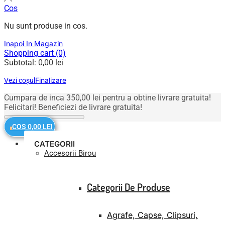
Cos
Nu sunt produse in cos.
Inapoi In Magazin
Shopping cart (0)
Subtotal:
0,00
lei
Finalizare
Vezi coșul
Cumpara de inca
350,00
lei
pentru a obtine livrare gratuita!
Felicitari! Beneficiezi de livrare gratuita!
COS
0,00
LEI
0
CATEGORII
Accesorii Birou
Categorii De Produse
Agrafe, Capse, Clipsuri,