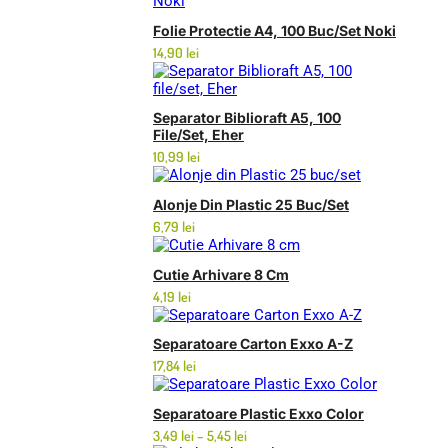
Folie Protectie A4, 100 Buc/set Noki
14,90
lei
Separator Biblioraft A5, 100
File/set, Eher
10,99
lei
Alonje Din Plastic 25 Buc/set
6,79
lei
Cutie Arhivare 8 Cm
4,19
lei
Separatoare Carton Exxo A-Z
17,84
lei
Separatoare Plastic Exxo Color
Interval
3,49
lei
–
5,45
lei