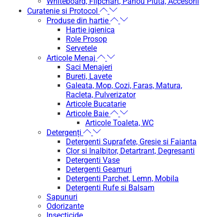
Whiteboard, Flipchart, Panou Pluta, Accesorii
Curatenie si Protocol
Produse din hartie
Hartie igienica
Role Prosop
Servetele
Articole Menaj
Saci Menajeri
Bureti, Lavete
Galeata, Mop, Cozi, Faras, Matura,
Racleta, Pulverizator
Articole Bucatarie
Articole Baie
Articole Toaleta, WC
Detergenți
Detergenti Suprafete, Gresie si Faianta
Clor si Inalbitor, Detartrant, Degresanti
Detergenti Vase
Detergenti Geamuri
Detergenti Parchet, Lemn, Mobila
Detergenti Rufe si Balsam
Sapunuri
Odorizante
Insecticide