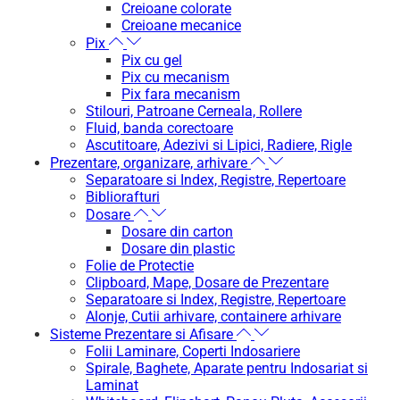
Creioane colorate
Creioane mecanice
Pix
Pix cu gel
Pix cu mecanism
Pix fara mecanism
Stilouri, Patroane Cerneala, Rollere
Fluid, banda corectoare
Ascutitoare, Adezivi si Lipici, Radiere, Rigle
Prezentare, organizare, arhivare
Separatoare si Index, Registre, Repertoare
Bibliorafturi
Dosare
Dosare din carton
Dosare din plastic
Folie de Protectie
Clipboard, Mape, Dosare de Prezentare
Separatoare si Index, Registre, Repertoare
Alonje, Cutii arhivare, containere arhivare
Sisteme Prezentare si Afisare
Folii Laminare, Coperti Indosariere
Spirale, Baghete, Aparate pentru Indosariat si
Laminat