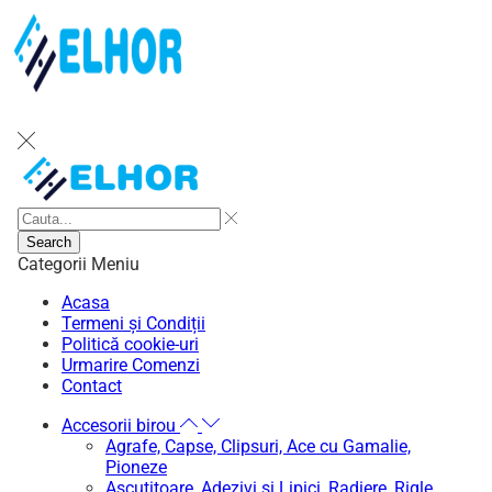
Search
Categorii
Meniu
Acasa
Termeni și Condiții
Politică cookie-uri
Urmarire Comenzi
Contact
Accesorii birou
Agrafe, Capse, Clipsuri, Ace cu Gamalie,
Pioneze
Ascutitoare, Adezivi si Lipici, Radiere, Rigle