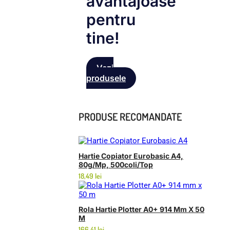
avantajoase
pentru
tine!
Vezi
produsele
PRODUSE RECOMANDATE
Hartie Copiator Eurobasic A4,
80g/mp, 500coli/top
18,49
lei
Rola Hartie Plotter A0+ 914 Mm X 50
M
166,41
lei