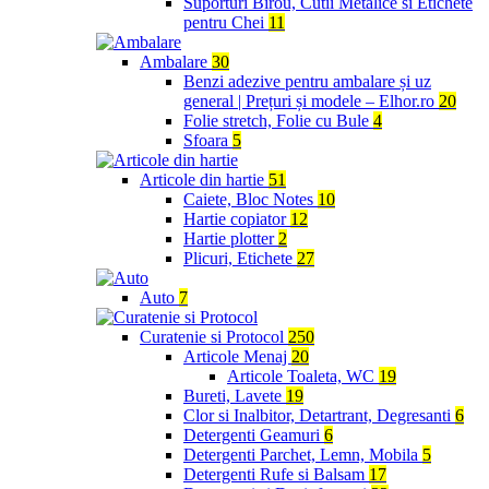
Suporturi Birou, Cutii Metalice si Etichete
pentru Chei
11
Ambalare
30
Benzi adezive pentru ambalare și uz
general | Prețuri și modele – Elhor.ro
20
Folie stretch, Folie cu Bule
4
Sfoara
5
Articole din hartie
51
Caiete, Bloc Notes
10
Hartie copiator
12
Hartie plotter
2
Plicuri, Etichete
27
Auto
7
Curatenie si Protocol
250
Articole Menaj
20
Articole Toaleta, WC
19
Bureti, Lavete
19
Clor si Inalbitor, Detartrant, Degresanti
6
Detergenti Geamuri
6
Detergenti Parchet, Lemn, Mobila
5
Detergenti Rufe si Balsam
17