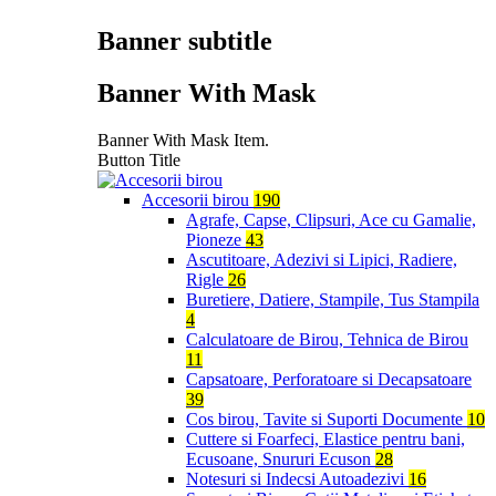
Banner subtitle
Banner With Mask
Banner With Mask Item.
Button Title
Accesorii birou
190
Agrafe, Capse, Clipsuri, Ace cu Gamalie,
Pioneze
43
Ascutitoare, Adezivi si Lipici, Radiere,
Rigle
26
Buretiere, Datiere, Stampile, Tus Stampila
4
Calculatoare de Birou, Tehnica de Birou
11
Capsatoare, Perforatoare si Decapsatoare
39
Cos birou, Tavite si Suporti Documente
10
Cuttere si Foarfeci, Elastice pentru bani,
Ecusoane, Snururi Ecuson
28
Notesuri si Indecsi Autoadezivi
16