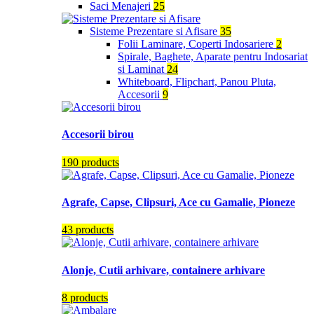
Saci Menajeri
25
Sisteme Prezentare si Afisare
35
Folii Laminare, Coperti Indosariere
2
Spirale, Baghete, Aparate pentru Indosariat
si Laminat
24
Whiteboard, Flipchart, Panou Pluta,
Accesorii
9
Accesorii birou
190 products
Agrafe, Capse, Clipsuri, Ace cu Gamalie, Pioneze
43 products
Alonje, Cutii arhivare, containere arhivare
8 products