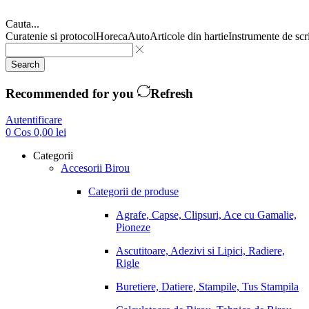
Cauta...
Curatenie si protocol
Horeca
Auto
Articole din hartie
Instrumente de scr
Search
Recommended for you
Refresh
Autentificare
0
Cos
0,00
lei
Categorii
Accesorii Birou
Categorii de produse
Agrafe, Capse, Clipsuri, Ace cu Gamalie,
Pioneze
Ascutitoare, Adezivi si Lipici, Radiere,
Rigle
Buretiere, Datiere, Stampile, Tus Stampila