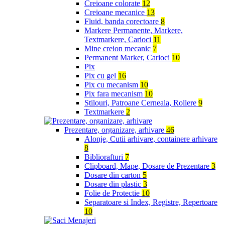
Creioane colorate
12
Creioane mecanice
13
Fluid, banda corectoare
8
Markere Permanente, Markere,
Textmarkere, Carioci
11
Mine creion mecanic
7
Permanent Marker, Carioci
10
Pix
Pix cu gel
16
Pix cu mecanism
10
Pix fara mecanism
10
Stilouri, Patroane Cerneala, Rollere
9
Textmarkere
2
Prezentare, organizare, arhivare
46
Alonje, Cutii arhivare, containere arhivare
8
Bibliorafturi
7
Clipboard, Mape, Dosare de Prezentare
3
Dosare din carton
5
Dosare din plastic
3
Folie de Protectie
10
Separatoare si Index, Registre, Repertoare
10