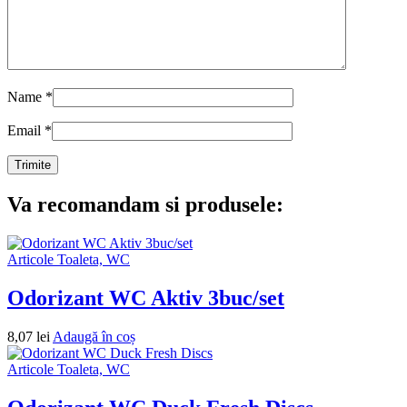
Name
*
Email
*
Va recomandam si produsele:
Articole Toaleta, WC
Odorizant WC Aktiv 3buc/set
8,07
lei
Adaugă în coș
Articole Toaleta, WC