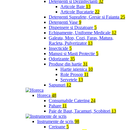
Detergenti si Dezinfectanti
32
Articole Baie
13
Articole Bucatarie
22
Detergenti Suprafete, Gresie si Faianta
25
Detergenti Vase
9
Dispensere si Dozatoare
5
Echipamente, Uniforme Medicale
12
Galeata, Mop, Cozi, Faras, Matura,
Racleta, Pulverizator
13
Insecticide
5
Manusi si Masti Protectie
5
Odorizante
35
Produse din hartie
31
Hartie igienica
10
Role Prosop
11
Servetele
13
Sapunuri
12
Horeca
48
Consumabile Catering
24
Pahare
11
Paie de Baut, Tacamuri, Scobitori
13
Instrumente de scris
98
Creioane
5