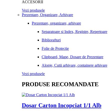
ACCESORII
Vezi produsele
Prezentare, Organizare, Arhivare
Prezentare, organizare, arhivare
Separatoare si Index, Registre, Repertoare
Bibliorafturi
Folie de Protectie
Clipboard, Mape, Dosare de Prezentare
Alonje, Cutii arhivare, containere arhivare
Vezi produsele
PRODUSE RECOMANDATE
Dosar Carton Incopciat 1/1 Alb