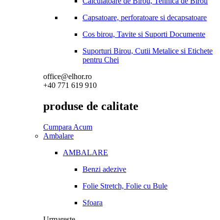
Calculatoare de Birou, Tehnica de Birou
Capsatoare, perforatoare si decapsatoare
Cos birou, Tavite si Suporti Documente
Suporturi Birou, Cutii Metalice si Etichete
pentru Chei
office@elhor.ro
+40 771 619 910
produse de calitate
Cumpara Acum
Ambalare
AMBALARE
Benzi adezive
Folie Stretch, Folie cu Bule
Sfoara
Urmareste