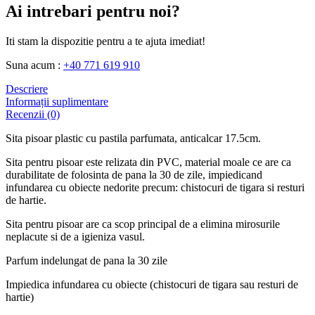
Ai intrebari pentru noi?
Iti stam la dispozitie pentru a te ajuta imediat!
Suna acum :
+40 771 619 910
Descriere
Informații suplimentare
Recenzii (0)
Sita pisoar plastic cu pastila parfumata, anticalcar 17.5cm.
Sita pentru pisoar este relizata din PVC, material moale ce are ca
durabilitate de folosinta de pana la 30 de zile, impiedicand
infundarea cu obiecte nedorite precum: chistocuri de tigara si resturi
de hartie.
Sita pentru pisoar are ca scop principal de a elimina mirosurile
neplacute si de a igieniza vasul.
Parfum indelungat de pana la 30 zile
Impiedica infundarea cu obiecte (chistocuri de tigara sau resturi de
hartie)