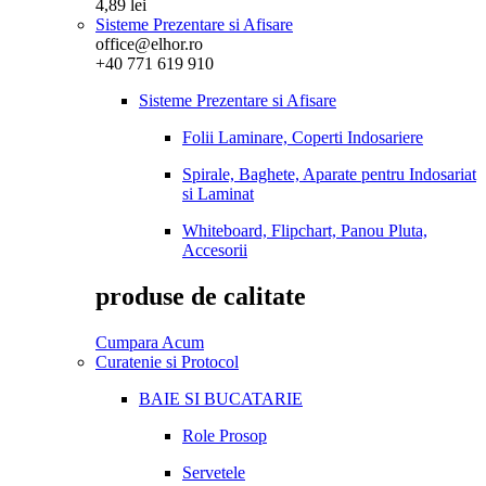
4,89
lei
Sisteme Prezentare si Afisare
office@elhor.ro
+40 771 619 910
Sisteme Prezentare si Afisare
Folii Laminare, Coperti Indosariere
Spirale, Baghete, Aparate pentru Indosariat
si Laminat
Whiteboard, Flipchart, Panou Pluta,
Accesorii
produse de calitate
Cumpara Acum
Curatenie si Protocol
BAIE SI BUCATARIE
Role Prosop
Servetele