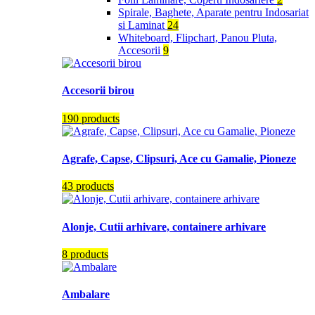
Spirale, Baghete, Aparate pentru Indosariat
si Laminat
24
Whiteboard, Flipchart, Panou Pluta,
Accesorii
9
Accesorii birou
190 products
Agrafe, Capse, Clipsuri, Ace cu Gamalie, Pioneze
43 products
Alonje, Cutii arhivare, containere arhivare
8 products
Ambalare