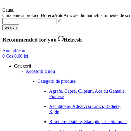
Cauta...
Curatenie si protocol
Horeca
Auto
Articole din hartie
Instrumente de scr
Search
Recommended for you
Refresh
Autentificare
0
Cos
0,00
lei
Categorii
Accesorii Birou
Categorii de produse
Agrafe, Capse, Clipsuri, Ace cu Gamalie,
Pioneze
Ascutitoare, Adezivi si Lipici, Radiere,
Rigle
Buretiere, Datiere, Stampile, Tus Stampila