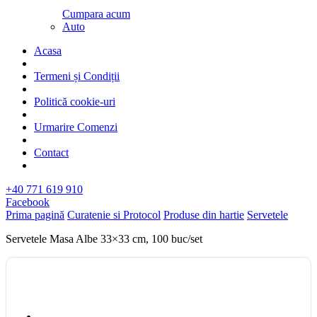
Cumpara acum
Auto
Acasa
Termeni și Condiții
Politică cookie-uri
Urmarire Comenzi
Contact
+40 771 619 910
Facebook
Prima pagină
Curatenie si Protocol
Produse din hartie
Servetele
Servetele Masa Albe 33×33 cm, 100 buc/set