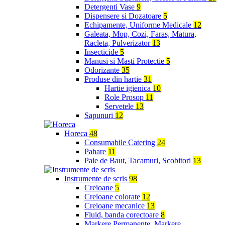
Detergenti Vase
9
Dispensere si Dozatoare
5
Echipamente, Uniforme Medicale
12
Galeata, Mop, Cozi, Faras, Matura,
Racleta, Pulverizator
13
Insecticide
5
Manusi si Masti Protectie
5
Odorizante
35
Produse din hartie
31
Hartie igienica
10
Role Prosop
11
Servetele
13
Sapunuri
12
Horeca
48
Consumabile Catering
24
Pahare
11
Paie de Baut, Tacamuri, Scobitori
13
Instrumente de scris
98
Creioane
5
Creioane colorate
12
Creioane mecanice
13
Fluid, banda corectoare
8
Markere Permanente, Markere,