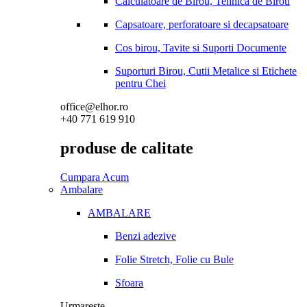
Calculatoare de Birou, Tehnica de Birou
Capsatoare, perforatoare si decapsatoare
Cos birou, Tavite si Suporti Documente
Suporturi Birou, Cutii Metalice si Etichete
pentru Chei
office@elhor.ro
+40 771 619 910
produse de calitate
Cumpara Acum
Ambalare
AMBALARE
Benzi adezive
Folie Stretch, Folie cu Bule
Sfoara
Urmareste