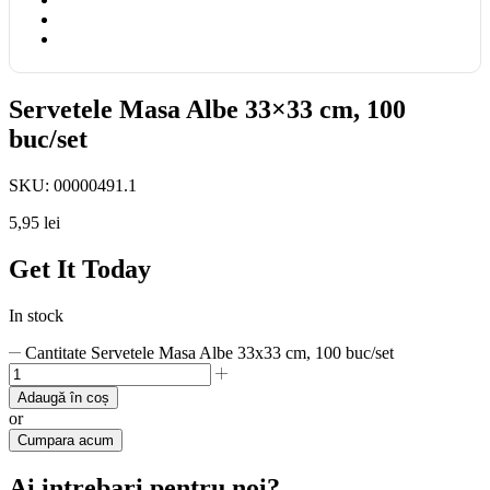
Servetele Masa Albe 33×33 cm, 100
buc/set
SKU:
00000491.1
5,95
lei
Get It Today
In stock
Cantitate Servetele Masa Albe 33x33 cm, 100 buc/set
Adaugă în coș
or
Cumpara acum
Ai intrebari pentru noi?