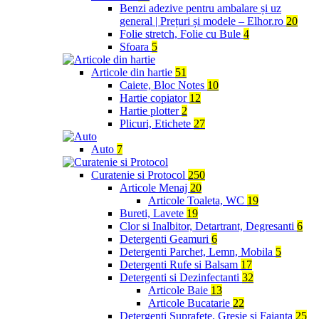
Benzi adezive pentru ambalare și uz
general | Prețuri și modele – Elhor.ro
20
Folie stretch, Folie cu Bule
4
Sfoara
5
Articole din hartie
51
Caiete, Bloc Notes
10
Hartie copiator
12
Hartie plotter
2
Plicuri, Etichete
27
Auto
7
Curatenie si Protocol
250
Articole Menaj
20
Articole Toaleta, WC
19
Bureti, Lavete
19
Clor si Inalbitor, Detartrant, Degresanti
6
Detergenti Geamuri
6
Detergenti Parchet, Lemn, Mobila
5
Detergenti Rufe si Balsam
17
Detergenti si Dezinfectanti
32
Articole Baie
13
Articole Bucatarie
22
Detergenti Suprafete, Gresie si Faianta
25