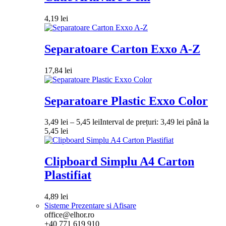
4,19
lei
Separatoare Carton Exxo A-Z
17,84
lei
Separatoare Plastic Exxo Color
3,49
lei
–
5,45
lei
Interval de prețuri: 3,49 lei până la
5,45 lei
Clipboard Simplu A4 Carton
Plastifiat
4,89
lei
Sisteme Prezentare si Afisare
office@elhor.ro
+40 771 619 910