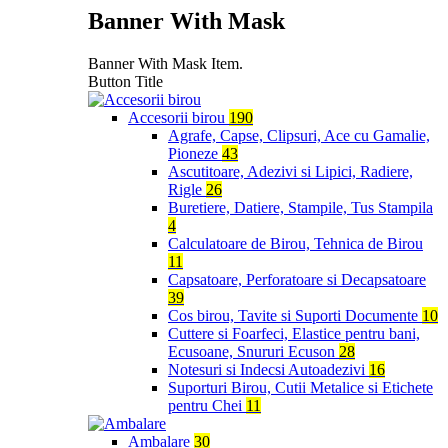
Banner With Mask
Banner With Mask Item.
Button Title
Accesorii birou
190
Agrafe, Capse, Clipsuri, Ace cu Gamalie,
Pioneze
43
Ascutitoare, Adezivi si Lipici, Radiere,
Rigle
26
Buretiere, Datiere, Stampile, Tus Stampila
4
Calculatoare de Birou, Tehnica de Birou
11
Capsatoare, Perforatoare si Decapsatoare
39
Cos birou, Tavite si Suporti Documente
10
Cuttere si Foarfeci, Elastice pentru bani,
Ecusoane, Snururi Ecuson
28
Notesuri si Indecsi Autoadezivi
16
Suporturi Birou, Cutii Metalice si Etichete
pentru Chei
11
Ambalare
30