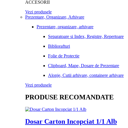
ACCESORII
Vezi produsele
Prezentare, Organizare, Arhivare
Prezentare, organizare, arhivare
Separatoare si Index, Registre, Repertoare
Bibliorafturi
Folie de Protectie
Clipboard, Mape, Dosare de Prezentare
Alonje, Cutii arhivare, containere arhivare
Vezi produsele
PRODUSE RECOMANDATE
Dosar Carton Incopciat 1/1 Alb