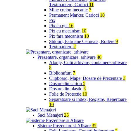
Textmarkere, Carioci
11
Mine creion mecanic
7
Permanent Marker, Carioci
10
Pix
Pix cu gel
16
Pix cu mecanism
10
Pix fara mecanism
10
Stilouri, Patroane Cerneala, Rollere
9
Textmarkere
2
Prezentare, organizare, arhivare
46
Alonje, Cutii arhivare, containere arhivare
8
Bibliorafturi
7
Clipboard, Mape, Dosare de Prezentare
3
Dosare din carton
5
Dosare din plastic
3
Folie de Protectie
10
Separatoare si Index, Registre, Repertoare
10
Saci Menajeri
25
Sisteme Prezentare si Afisare
35
Folii Laminare, Coperti Indosariere
2