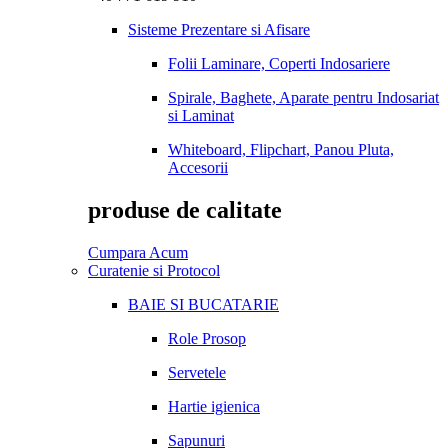
Sisteme Prezentare si Afisare
Folii Laminare, Coperti Indosariere
Spirale, Baghete, Aparate pentru Indosariat
si Laminat
Whiteboard, Flipchart, Panou Pluta,
Accesorii
produse de calitate
Cumpara Acum
Curatenie si Protocol
BAIE SI BUCATARIE
Role Prosop
Servetele
Hartie igienica
Sapunuri