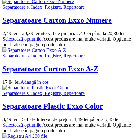
Separatoare si Index, Registre, Repertoare
Separatoare Carton Exxo Numere
2,49
lei
–
20,39
lei
Interval de prețuri: 2,49 lei până la 20,39 lei
Selectează opțiunile
Acest produs are mai multe variații. Opțiunile
pot fi alese în pagina produsului.
Separatoare si Index, Registre, Repertoare
Separatoare Carton Exxo A-Z
17,84
lei
Adaugă în coș
Separatoare si Index, Registre, Repertoare
Separatoare Plastic Exxo Color
3,49
lei
–
5,45
lei
Interval de prețuri: 3,49 lei până la 5,45 lei
Selectează opțiunile
Acest produs are mai multe variații. Opțiunile
pot fi alese în pagina produsului.