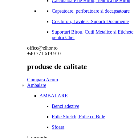
Calculatoare de Birou, Tehnica de Birou
Capsatoare, perforatoare si decapsatoare
Cos birou, Tavite si Suporti Documente
Suporturi Birou, Cutii Metalice si Etichete
pentru Chei
office@elhor.ro
+40 771 619 910
produse de calitate
Cumpara Acum
Ambalare
AMBALARE
Benzi adezive
Folie Stretch, Folie cu Bule
Sfoara
Urmareste