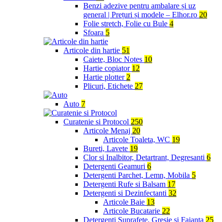
Benzi adezive pentru ambalare și uz
general | Prețuri și modele – Elhor.ro
20
Folie stretch, Folie cu Bule
4
Sfoara
5
Articole din hartie
51
Caiete, Bloc Notes
10
Hartie copiator
12
Hartie plotter
2
Plicuri, Etichete
27
Auto
7
Curatenie si Protocol
250
Articole Menaj
20
Articole Toaleta, WC
19
Bureti, Lavete
19
Clor si Inalbitor, Detartrant, Degresanti
6
Detergenti Geamuri
6
Detergenti Parchet, Lemn, Mobila
5
Detergenti Rufe si Balsam
17
Detergenti si Dezinfectanti
32
Articole Baie
13
Articole Bucatarie
22
Detergenti Suprafete, Gresie si Faianta
25