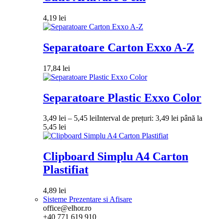
4,19
lei
Separatoare Carton Exxo A-Z
17,84
lei
Separatoare Plastic Exxo Color
3,49
lei
–
5,45
lei
Interval de prețuri: 3,49 lei până la
5,45 lei
Clipboard Simplu A4 Carton
Plastifiat
4,89
lei
Sisteme Prezentare si Afisare
office@elhor.ro
+40 771 619 910