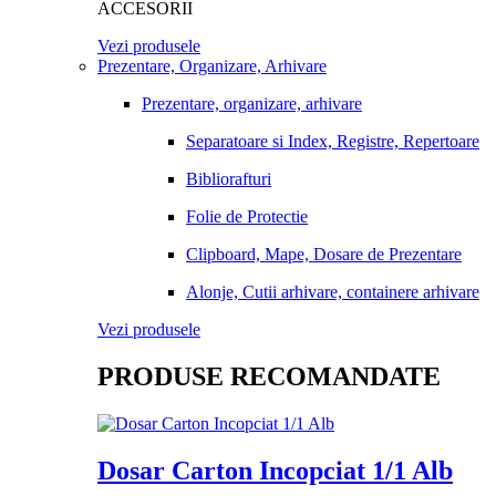
ACCESORII
Vezi produsele
Prezentare, Organizare, Arhivare
Prezentare, organizare, arhivare
Separatoare si Index, Registre, Repertoare
Bibliorafturi
Folie de Protectie
Clipboard, Mape, Dosare de Prezentare
Alonje, Cutii arhivare, containere arhivare
Vezi produsele
PRODUSE RECOMANDATE
Dosar Carton Incopciat 1/1 Alb