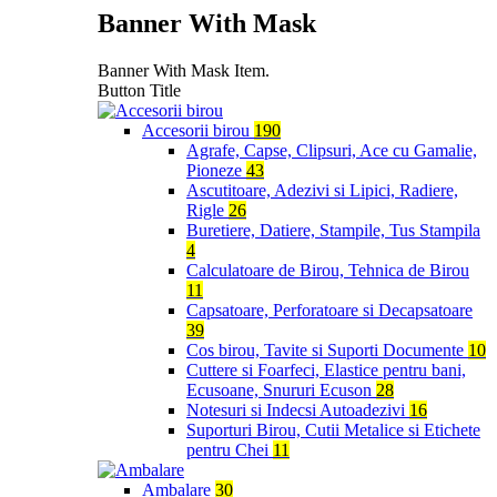
Banner With Mask
Banner With Mask Item.
Button Title
Accesorii birou
190
Agrafe, Capse, Clipsuri, Ace cu Gamalie,
Pioneze
43
Ascutitoare, Adezivi si Lipici, Radiere,
Rigle
26
Buretiere, Datiere, Stampile, Tus Stampila
4
Calculatoare de Birou, Tehnica de Birou
11
Capsatoare, Perforatoare si Decapsatoare
39
Cos birou, Tavite si Suporti Documente
10
Cuttere si Foarfeci, Elastice pentru bani,
Ecusoane, Snururi Ecuson
28
Notesuri si Indecsi Autoadezivi
16
Suporturi Birou, Cutii Metalice si Etichete
pentru Chei
11
Ambalare
30