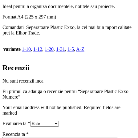
Ideal pentru a organiza documentele, notitele sau proiecte.
Format A4 (225 x 297 mm)
Comandati Separatoare Plastic Exxo, la cel mai bun raport calitate-
pret la Elhor Trade.
variante
1-10
,
1-12
,
1-20
,
1-31
,
1-5
,
A-Z
Recenzii
Nu sunt recenzii inca
Fii primul ca adauga o recenzie pentru “Separatoare Plastic Exxo
Numere”
Your email address will not be published. Required fields are
marked
Evaluarea ta
*
Recenzia ta
*