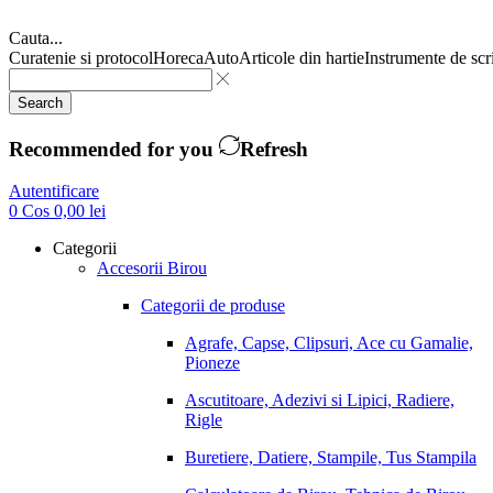
Cauta...
Curatenie si protocol
Horeca
Auto
Articole din hartie
Instrumente de scr
Search
Recommended for you
Refresh
Autentificare
0
Cos
0,00
lei
Categorii
Accesorii Birou
Categorii de produse
Agrafe, Capse, Clipsuri, Ace cu Gamalie,
Pioneze
Ascutitoare, Adezivi si Lipici, Radiere,
Rigle
Buretiere, Datiere, Stampile, Tus Stampila