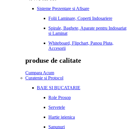
Sisteme Prezentare si Afisare
Folii Laminare, Coperti Indosariere
Spirale, Baghete, Aparate pentru Indosariat
si Laminat
Whiteboard, Flipchart, Panou Pluta,
Accesorii
produse de calitate
Cumpara Acum
Curatenie si Protocol
BAIE SI BUCATARIE
Role Prosop
Servetele
Hartie igienica
Sapunuri