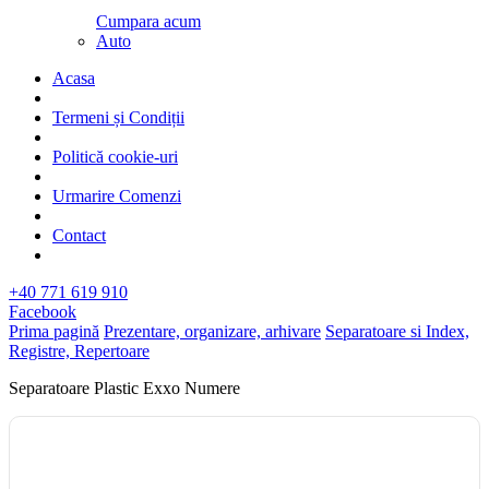
Cumpara acum
Auto
Acasa
Termeni și Condiții
Politică cookie-uri
Urmarire Comenzi
Contact
+40 771 619 910
Facebook
Prima pagină
Prezentare, organizare, arhivare
Separatoare si Index,
Registre, Repertoare
Separatoare Plastic Exxo Numere