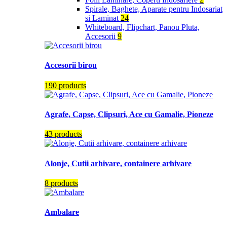
Spirale, Baghete, Aparate pentru Indosariat
si Laminat
24
Whiteboard, Flipchart, Panou Pluta,
Accesorii
9
Accesorii birou
190 products
Agrafe, Capse, Clipsuri, Ace cu Gamalie, Pioneze
43 products
Alonje, Cutii arhivare, containere arhivare
8 products
Ambalare