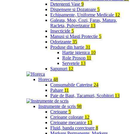
Detergenti Vase
9
Dispensere si Dozatoare
5
Echipamente, Uniforme Medicale
12
Galeata, Mop, Cozi, Faras, Matura,
Racleta, Pulverizator
13
Insecticide
5
Manusi si Masti Protectie
5
Odorizante
35
Produse din hartie
31
Hartie igienica
10
Role Prosop
11
Servetele
13
Sapunuri
12
Horeca
48
Consumabile Catering
24
Pahare
11
Paie de Baut, Tacamuri, Scobitori
13
Instrumente de scris
98
Creioane
5
Creioane colorate
12
Creioane mecanice
13
Fluid, banda corectoare
8
Markere Permanente, Markere,