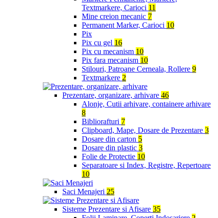
Textmarkere, Carioci
11
Mine creion mecanic
7
Permanent Marker, Carioci
10
Pix
Pix cu gel
16
Pix cu mecanism
10
Pix fara mecanism
10
Stilouri, Patroane Cerneala, Rollere
9
Textmarkere
2
Prezentare, organizare, arhivare
46
Alonje, Cutii arhivare, containere arhivare
8
Bibliorafturi
7
Clipboard, Mape, Dosare de Prezentare
3
Dosare din carton
5
Dosare din plastic
3
Folie de Protectie
10
Separatoare si Index, Registre, Repertoare
10
Saci Menajeri
25
Sisteme Prezentare si Afisare
35
Folii Laminare, Coperti Indosariere
2