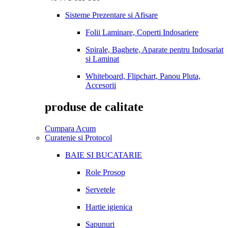
Sisteme Prezentare si Afisare
Folii Laminare, Coperti Indosariere
Spirale, Baghete, Aparate pentru Indosariat
si Laminat
Whiteboard, Flipchart, Panou Pluta,
Accesorii
produse de calitate
Cumpara Acum
Curatenie si Protocol
BAIE SI BUCATARIE
Role Prosop
Servetele
Hartie igienica
Sapunuri