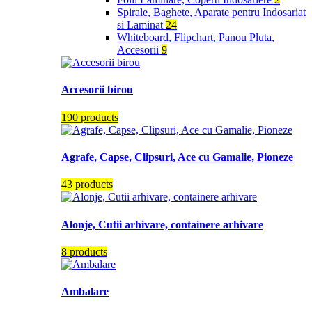
Spirale, Baghete, Aparate pentru Indosariat
si Laminat
24
Whiteboard, Flipchart, Panou Pluta,
Accesorii
9
Accesorii birou
190 products
Agrafe, Capse, Clipsuri, Ace cu Gamalie, Pioneze
43 products
Alonje, Cutii arhivare, containere arhivare
8 products
Ambalare