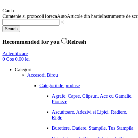
Cauta...
Curatenie si protocol
Horeca
Auto
Articole din hartie
Instrumente de scr
Search
Recommended for you
Refresh
Autentificare
0
Cos
0,00
lei
Categorii
Accesorii Birou
Categorii de produse
Agrafe, Capse, Clipsuri, Ace cu Gamalie,
Pioneze
Ascutitoare, Adezivi si Lipici, Radiere,
Rigle
Buretiere, Datiere, Stampile, Tus Stampila