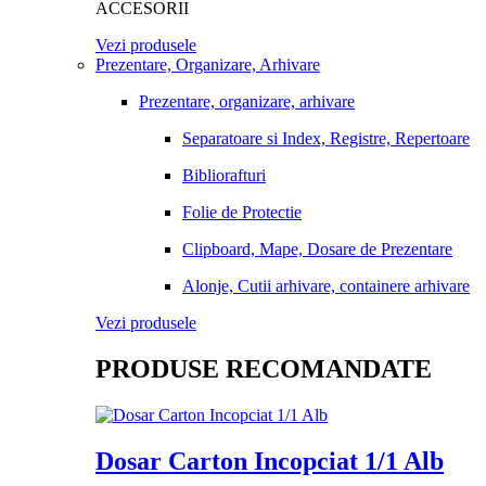
ACCESORII
Vezi produsele
Prezentare, Organizare, Arhivare
Prezentare, organizare, arhivare
Separatoare si Index, Registre, Repertoare
Bibliorafturi
Folie de Protectie
Clipboard, Mape, Dosare de Prezentare
Alonje, Cutii arhivare, containere arhivare
Vezi produsele
PRODUSE RECOMANDATE
Dosar Carton Incopciat 1/1 Alb