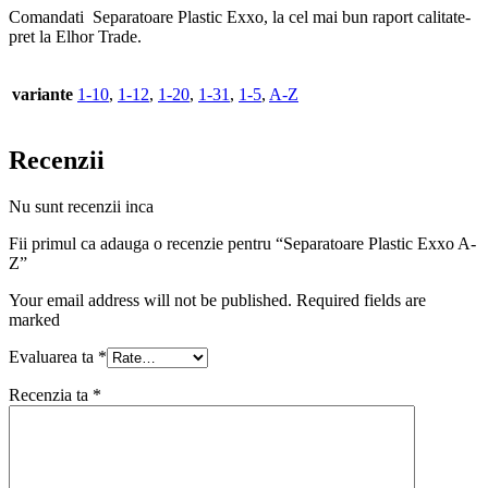
Comandati Separatoare Plastic Exxo, la cel mai bun raport calitate-
pret la Elhor Trade.
variante
1-10
,
1-12
,
1-20
,
1-31
,
1-5
,
A-Z
Recenzii
Nu sunt recenzii inca
Fii primul ca adauga o recenzie pentru “Separatoare Plastic Exxo A-
Z”
Your email address will not be published. Required fields are
marked
Evaluarea ta
*
Recenzia ta
*