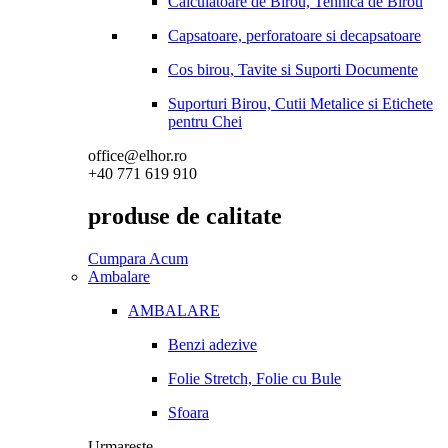
Calculatoare de Birou, Tehnica de Birou
Capsatoare, perforatoare si decapsatoare
Cos birou, Tavite si Suporti Documente
Suporturi Birou, Cutii Metalice si Etichete
pentru Chei
office@elhor.ro
+40 771 619 910
produse de calitate
Cumpara Acum
Ambalare
AMBALARE
Benzi adezive
Folie Stretch, Folie cu Bule
Sfoara
Urmareste