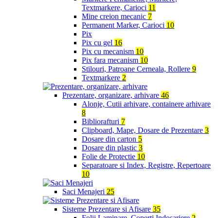
Textmarkere, Carioci
11
Mine creion mecanic
7
Permanent Marker, Carioci
10
Pix
Pix cu gel
16
Pix cu mecanism
10
Pix fara mecanism
10
Stilouri, Patroane Cerneala, Rollere
9
Textmarkere
2
Prezentare, organizare, arhivare
46
Alonje, Cutii arhivare, containere arhivare
8
Bibliorafturi
7
Clipboard, Mape, Dosare de Prezentare
3
Dosare din carton
5
Dosare din plastic
3
Folie de Protectie
10
Separatoare si Index, Registre, Repertoare
10
Saci Menajeri
25
Sisteme Prezentare si Afisare
35
Folii Laminare, Coperti Indosariere
2