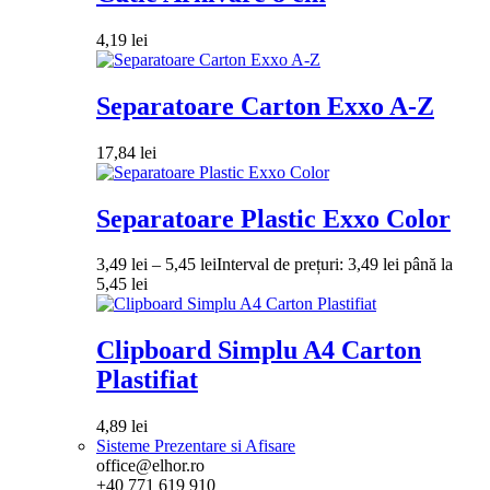
4,19
lei
Separatoare Carton Exxo A-Z
17,84
lei
Separatoare Plastic Exxo Color
3,49
lei
–
5,45
lei
Interval de prețuri: 3,49 lei până la
5,45 lei
Clipboard Simplu A4 Carton
Plastifiat
4,89
lei
Sisteme Prezentare si Afisare
office@elhor.ro
+40 771 619 910