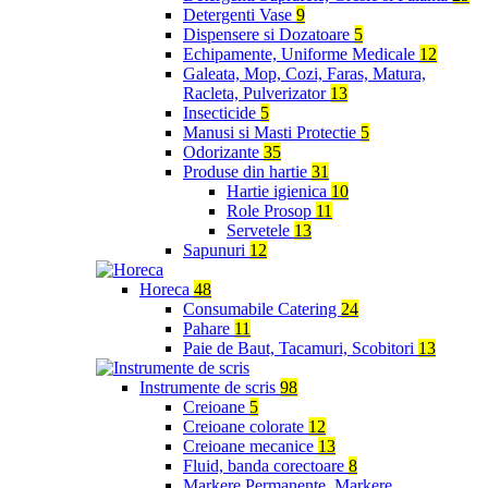
Detergenti Vase
9
Dispensere si Dozatoare
5
Echipamente, Uniforme Medicale
12
Galeata, Mop, Cozi, Faras, Matura,
Racleta, Pulverizator
13
Insecticide
5
Manusi si Masti Protectie
5
Odorizante
35
Produse din hartie
31
Hartie igienica
10
Role Prosop
11
Servetele
13
Sapunuri
12
Horeca
48
Consumabile Catering
24
Pahare
11
Paie de Baut, Tacamuri, Scobitori
13
Instrumente de scris
98
Creioane
5
Creioane colorate
12
Creioane mecanice
13
Fluid, banda corectoare
8
Markere Permanente, Markere,