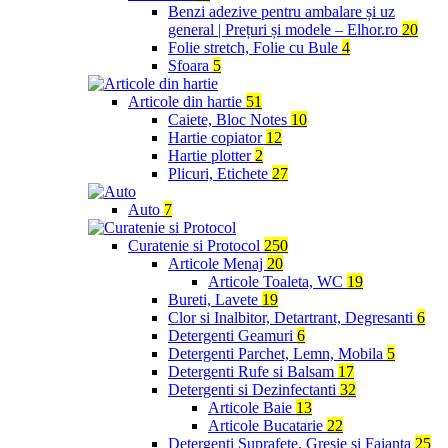
Benzi adezive pentru ambalare și uz
general | Prețuri și modele – Elhor.ro
20
Folie stretch, Folie cu Bule
4
Sfoara
5
Articole din hartie
51
Caiete, Bloc Notes
10
Hartie copiator
12
Hartie plotter
2
Plicuri, Etichete
27
Auto
7
Curatenie si Protocol
250
Articole Menaj
20
Articole Toaleta, WC
19
Bureti, Lavete
19
Clor si Inalbitor, Detartrant, Degresanti
6
Detergenti Geamuri
6
Detergenti Parchet, Lemn, Mobila
5
Detergenti Rufe si Balsam
17
Detergenti si Dezinfectanti
32
Articole Baie
13
Articole Bucatarie
22
Detergenti Suprafete, Gresie si Faianta
25