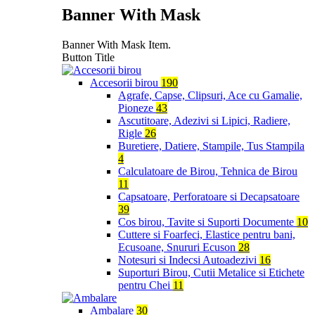
Banner With Mask
Banner With Mask Item.
Button Title
Accesorii birou
190
Agrafe, Capse, Clipsuri, Ace cu Gamalie,
Pioneze
43
Ascutitoare, Adezivi si Lipici, Radiere,
Rigle
26
Buretiere, Datiere, Stampile, Tus Stampila
4
Calculatoare de Birou, Tehnica de Birou
11
Capsatoare, Perforatoare si Decapsatoare
39
Cos birou, Tavite si Suporti Documente
10
Cuttere si Foarfeci, Elastice pentru bani,
Ecusoane, Snururi Ecuson
28
Notesuri si Indecsi Autoadezivi
16
Suporturi Birou, Cutii Metalice si Etichete
pentru Chei
11
Ambalare
30