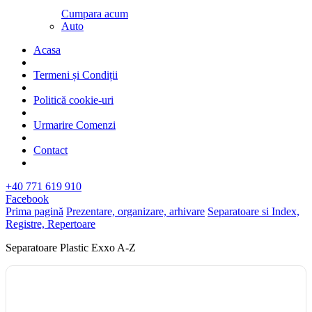
Cumpara acum
Auto
Acasa
Termeni și Condiții
Politică cookie-uri
Urmarire Comenzi
Contact
+40 771 619 910
Facebook
Prima pagină
Prezentare, organizare, arhivare
Separatoare si Index,
Registre, Repertoare
Separatoare Plastic Exxo A-Z