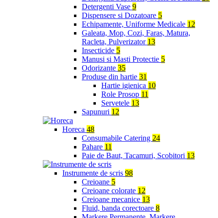
Detergenti Vase
9
Dispensere si Dozatoare
5
Echipamente, Uniforme Medicale
12
Galeata, Mop, Cozi, Faras, Matura,
Racleta, Pulverizator
13
Insecticide
5
Manusi si Masti Protectie
5
Odorizante
35
Produse din hartie
31
Hartie igienica
10
Role Prosop
11
Servetele
13
Sapunuri
12
Horeca
48
Consumabile Catering
24
Pahare
11
Paie de Baut, Tacamuri, Scobitori
13
Instrumente de scris
98
Creioane
5
Creioane colorate
12
Creioane mecanice
13
Fluid, banda corectoare
8
Markere Permanente, Markere,