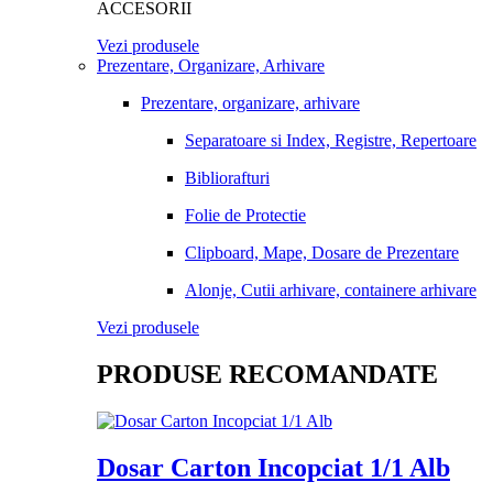
ACCESORII
Vezi produsele
Prezentare, Organizare, Arhivare
Prezentare, organizare, arhivare
Separatoare si Index, Registre, Repertoare
Bibliorafturi
Folie de Protectie
Clipboard, Mape, Dosare de Prezentare
Alonje, Cutii arhivare, containere arhivare
Vezi produsele
PRODUSE RECOMANDATE
Dosar Carton Incopciat 1/1 Alb