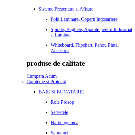
Sisteme Prezentare si Afisare
Folii Laminare, Coperti Indosariere
Spirale, Baghete, Aparate pentru Indosariat
si Laminat
Whiteboard, Flipchart, Panou Pluta,
Accesorii
produse de calitate
Cumpara Acum
Curatenie si Protocol
BAIE SI BUCATARIE
Role Prosop
Servetele
Hartie igienica
Sapunuri