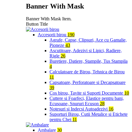
Banner With Mask
Banner With Mask Item.
Button Title
Accesorii birou
190
Agrafe, Capse, Clipsuri, Ace cu Gamalie,
Pioneze
43
Ascutitoare, Adezivi si Lipici, Radiere,
Rigle
26
Buretiere, Datiere, Stampile, Tus Stampila
4
Calculatoare de Birou, Tehnica de Birou
11
Capsatoare, Perforatoare si Decapsatoare
39
Cos birou, Tavite si Suporti Documente
10
Cuttere si Foarfeci, Elastice pentru bani,
Ecusoane, Snururi Ecuson
28
Notesuri si Indecsi Autoadezivi
16
Suporturi Birou, Cutii Metalice si Etichete
pentru Chei
11
Ambalare
30