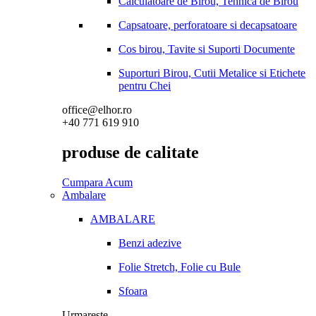
Calculatoare de Birou, Tehnica de Birou
Capsatoare, perforatoare si decapsatoare
Cos birou, Tavite si Suporti Documente
Suporturi Birou, Cutii Metalice si Etichete
pentru Chei
office@elhor.ro
+40 771 619 910
produse de calitate
Cumpara Acum
Ambalare
AMBALARE
Benzi adezive
Folie Stretch, Folie cu Bule
Sfoara
Urmareste