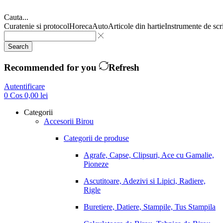
Cauta...
Curatenie si protocol
Horeca
Auto
Articole din hartie
Instrumente de scr
Search
Recommended for you
Refresh
Autentificare
0
Cos
0,00
lei
Categorii
Accesorii Birou
Categorii de produse
Agrafe, Capse, Clipsuri, Ace cu Gamalie,
Pioneze
Ascutitoare, Adezivi si Lipici, Radiere,
Rigle
Buretiere, Datiere, Stampile, Tus Stampila