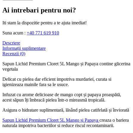
Ai intrebari pentru noi?
Iti stam la dispozitie pentru a te ajuta imediat!
Suna acum :
+40 771 619 910
Descriere
Informații suplimentare
Recenzii (0)
Sapun Lichid Premium Cloret 5L Mango și Papaya
contine glicerina
vegetala
Delicat cu pielea dar eficient impotriva murdariei, curata si
igienizeaza mainile fara sa le usuce.
Infuzat cu arome delicioase de mango copt și papaya proaspătă,
acest săpun îți îmbracă pielea într-o mireasmă tropicală.
Asigura o hidratare suplimentară, lăsând pielea catifelată și înviorată
Sapun Lichid Premium Cloret 5L Mango și Papaya
creaza o bariera
naturala impotriva bacteriilor si reduce riscul recontaminarii.