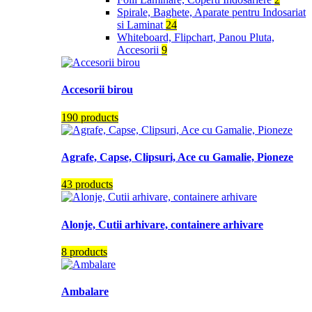
Spirale, Baghete, Aparate pentru Indosariat
si Laminat
24
Whiteboard, Flipchart, Panou Pluta,
Accesorii
9
Accesorii birou
190 products
Agrafe, Capse, Clipsuri, Ace cu Gamalie, Pioneze
43 products
Alonje, Cutii arhivare, containere arhivare
8 products
Ambalare