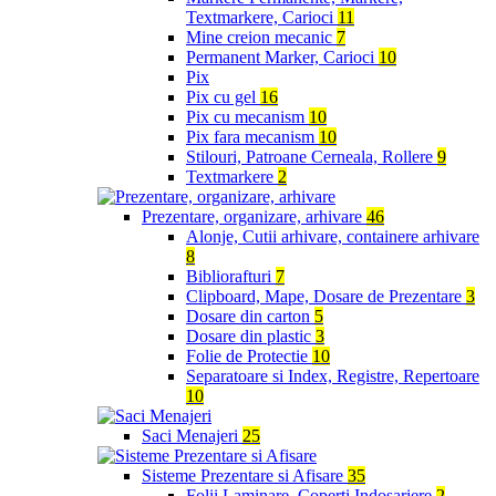
Textmarkere, Carioci
11
Mine creion mecanic
7
Permanent Marker, Carioci
10
Pix
Pix cu gel
16
Pix cu mecanism
10
Pix fara mecanism
10
Stilouri, Patroane Cerneala, Rollere
9
Textmarkere
2
Prezentare, organizare, arhivare
46
Alonje, Cutii arhivare, containere arhivare
8
Bibliorafturi
7
Clipboard, Mape, Dosare de Prezentare
3
Dosare din carton
5
Dosare din plastic
3
Folie de Protectie
10
Separatoare si Index, Registre, Repertoare
10
Saci Menajeri
25
Sisteme Prezentare si Afisare
35
Folii Laminare, Coperti Indosariere
2