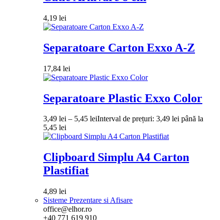
4,19
lei
Separatoare Carton Exxo A-Z
17,84
lei
Separatoare Plastic Exxo Color
3,49
lei
–
5,45
lei
Interval de prețuri: 3,49 lei până la
5,45 lei
Clipboard Simplu A4 Carton
Plastifiat
4,89
lei
Sisteme Prezentare si Afisare
office@elhor.ro
+40 771 619 910