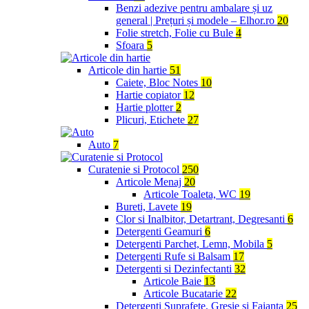
Benzi adezive pentru ambalare și uz
general | Prețuri și modele – Elhor.ro
20
Folie stretch, Folie cu Bule
4
Sfoara
5
Articole din hartie
51
Caiete, Bloc Notes
10
Hartie copiator
12
Hartie plotter
2
Plicuri, Etichete
27
Auto
7
Curatenie si Protocol
250
Articole Menaj
20
Articole Toaleta, WC
19
Bureti, Lavete
19
Clor si Inalbitor, Detartrant, Degresanti
6
Detergenti Geamuri
6
Detergenti Parchet, Lemn, Mobila
5
Detergenti Rufe si Balsam
17
Detergenti si Dezinfectanti
32
Articole Baie
13
Articole Bucatarie
22
Detergenti Suprafete, Gresie si Faianta
25