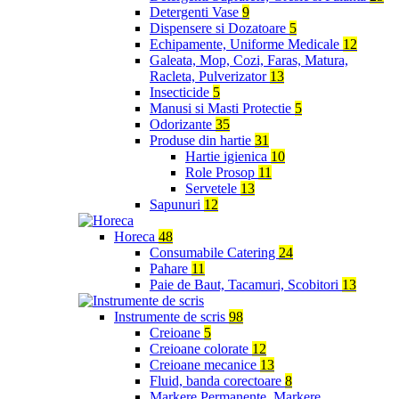
Detergenti Vase
9
Dispensere si Dozatoare
5
Echipamente, Uniforme Medicale
12
Galeata, Mop, Cozi, Faras, Matura,
Racleta, Pulverizator
13
Insecticide
5
Manusi si Masti Protectie
5
Odorizante
35
Produse din hartie
31
Hartie igienica
10
Role Prosop
11
Servetele
13
Sapunuri
12
Horeca
48
Consumabile Catering
24
Pahare
11
Paie de Baut, Tacamuri, Scobitori
13
Instrumente de scris
98
Creioane
5
Creioane colorate
12
Creioane mecanice
13
Fluid, banda corectoare
8
Markere Permanente, Markere,