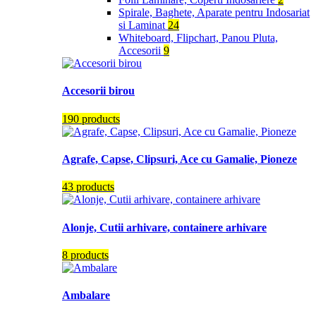
Spirale, Baghete, Aparate pentru Indosariat
si Laminat
24
Whiteboard, Flipchart, Panou Pluta,
Accesorii
9
Accesorii birou
190 products
Agrafe, Capse, Clipsuri, Ace cu Gamalie, Pioneze
43 products
Alonje, Cutii arhivare, containere arhivare
8 products
Ambalare