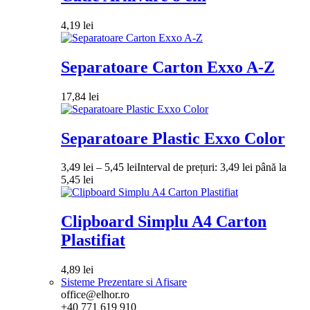
4,19
lei
Separatoare Carton Exxo A-Z
17,84
lei
Separatoare Plastic Exxo Color
3,49
lei
–
5,45
lei
Interval de prețuri: 3,49 lei până la
5,45 lei
Clipboard Simplu A4 Carton
Plastifiat
4,89
lei
Sisteme Prezentare si Afisare
office@elhor.ro
+40 771 619 910