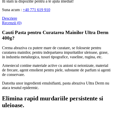
Iti stam la dispozitie pentru a te ajuta imediat!
Suna acum :
+40 771 619 910
Descriere
Recenzii (0)
Cauti Pasta pentru Curatarea Mainilor Ultra Derm
400g?
Crema abraziva cu putere mare de curatare, se foloseste pentru
curatarea mainilor, pentru indepartarea impuritatilor uleioase, grase,
in industria metalurgica, tusuri tipografice, vaseline, rugina, etc.
Amestecul contine materiale active cu anioni si neionizate, material
de frecare, agent emolient pentru piele, substante de parfum si agenti
de conservare.
Datorita unor ingredienti emulsifianti, pasta abraziva Ultra Derm nu
ataca tesutul epidermic.
Elimina rapid murdariile persistente si
uleioase.