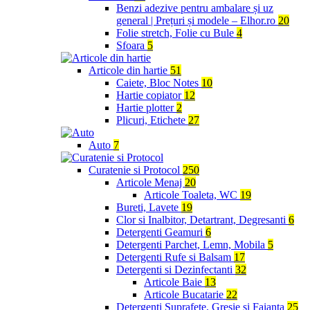
Benzi adezive pentru ambalare și uz
general | Prețuri și modele – Elhor.ro
20
Folie stretch, Folie cu Bule
4
Sfoara
5
Articole din hartie
51
Caiete, Bloc Notes
10
Hartie copiator
12
Hartie plotter
2
Plicuri, Etichete
27
Auto
7
Curatenie si Protocol
250
Articole Menaj
20
Articole Toaleta, WC
19
Bureti, Lavete
19
Clor si Inalbitor, Detartrant, Degresanti
6
Detergenti Geamuri
6
Detergenti Parchet, Lemn, Mobila
5
Detergenti Rufe si Balsam
17
Detergenti si Dezinfectanti
32
Articole Baie
13
Articole Bucatarie
22
Detergenti Suprafete, Gresie si Faianta
25