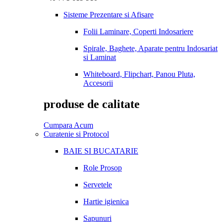
Sisteme Prezentare si Afisare
Folii Laminare, Coperti Indosariere
Spirale, Baghete, Aparate pentru Indosariat
si Laminat
Whiteboard, Flipchart, Panou Pluta,
Accesorii
produse de calitate
Cumpara Acum
Curatenie si Protocol
BAIE SI BUCATARIE
Role Prosop
Servetele
Hartie igienica
Sapunuri