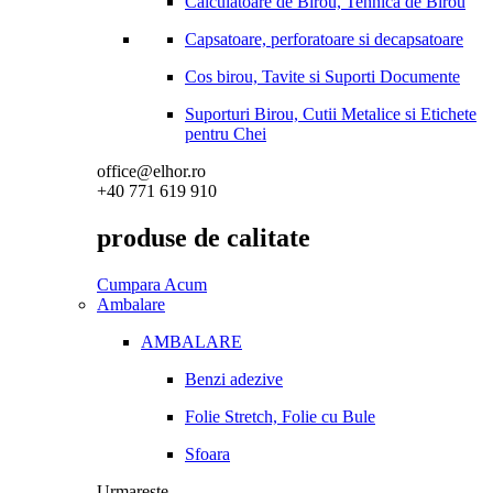
Calculatoare de Birou, Tehnica de Birou
Capsatoare, perforatoare si decapsatoare
Cos birou, Tavite si Suporti Documente
Suporturi Birou, Cutii Metalice si Etichete
pentru Chei
office@elhor.ro
+40 771 619 910
produse de calitate
Cumpara Acum
Ambalare
AMBALARE
Benzi adezive
Folie Stretch, Folie cu Bule
Sfoara
Urmareste