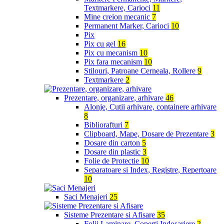
Textmarkere, Carioci
11
Mine creion mecanic
7
Permanent Marker, Carioci
10
Pix
Pix cu gel
16
Pix cu mecanism
10
Pix fara mecanism
10
Stilouri, Patroane Cerneala, Rollere
9
Textmarkere
2
Prezentare, organizare, arhivare
46
Alonje, Cutii arhivare, containere arhivare
8
Bibliorafturi
7
Clipboard, Mape, Dosare de Prezentare
3
Dosare din carton
5
Dosare din plastic
3
Folie de Protectie
10
Separatoare si Index, Registre, Repertoare
10
Saci Menajeri
25
Sisteme Prezentare si Afisare
35
Folii Laminare, Coperti Indosariere
2