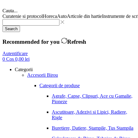
Cauta...
Curatenie si protocol
Horeca
Auto
Articole din hartie
Instrumente de scr
Search
Recommended for you
Refresh
Autentificare
0
Cos
0,00
lei
Categorii
Accesorii Birou
Categorii de produse
Agrafe, Capse, Clipsuri, Ace cu Gamalie,
Pioneze
Ascutitoare, Adezivi si Lipici, Radiere,
Rigle
Buretiere, Datiere, Stampile, Tus Stampila