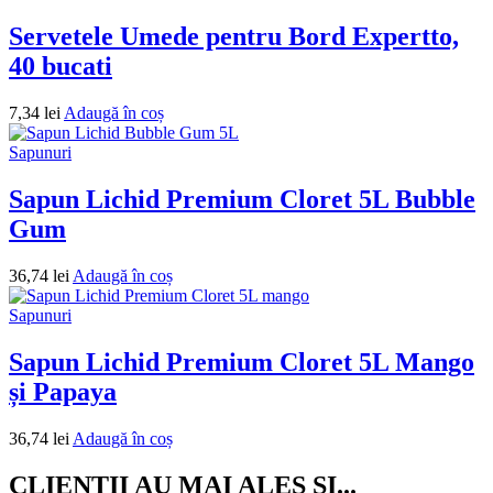
Servetele Umede pentru Bord Expertto,
40 bucati
7,34
lei
Adaugă în coș
Sapunuri
Sapun Lichid Premium Cloret 5L Bubble
Gum
36,74
lei
Adaugă în coș
Sapunuri
Sapun Lichid Premium Cloret 5L Mango
și Papaya
36,74
lei
Adaugă în coș
CLIENTII AU MAI ALES SI...