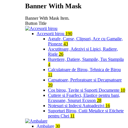
Banner With Mask
Banner With Mask Item.
Button Title
Accesorii birou
190
Agrafe, Capse, Clipsuri, Ace cu Gamalie,
Pioneze
43
Ascutitoare, Adezivi si Lipici, Radiere,
Rigle
26
Buretiere, Datiere, Stampile, Tus Stampila
4
Calculatoare de Birou, Tehnica de Birou
11
Capsatoare, Perforatoare si Decapsatoare
39
Cos birou, Tavite si Suporti Documente
10
Cuttere si Foarfeci, Elastice pentru bani,
Ecusoane, Snururi Ecuson
28
Notesuri si Indecsi Autoadezivi
16
Suporturi Birou, Cutii Metalice si Etichete
pentru Chei
11
Ambalare
30