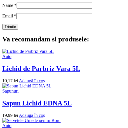
Name
*
Email
*
Va recomandam si produsele:
Auto
Lichid de Parbriz Vara 5L
10,17
lei
Adaugă în coș
Sapunuri
Sapun Lichid EDNA 5L
19,99
lei
Adaugă în coș
Auto