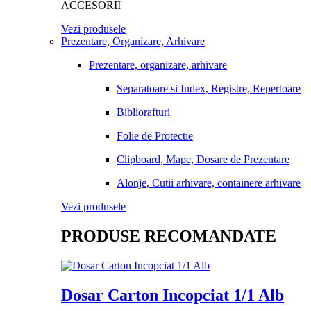
ACCESORII
Vezi produsele
Prezentare, Organizare, Arhivare
Prezentare, organizare, arhivare
Separatoare si Index, Registre, Repertoare
Bibliorafturi
Folie de Protectie
Clipboard, Mape, Dosare de Prezentare
Alonje, Cutii arhivare, containere arhivare
Vezi produsele
PRODUSE RECOMANDATE
Dosar Carton Incopciat 1/1 Alb