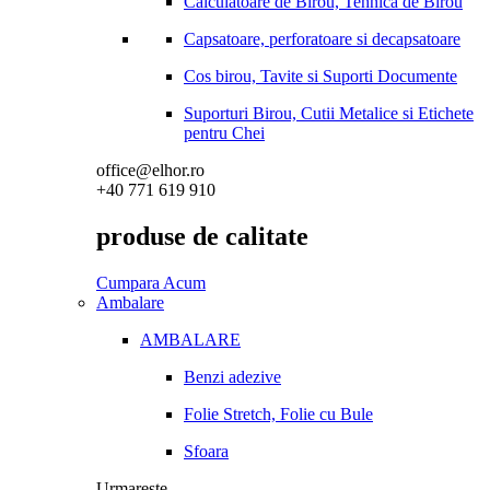
Calculatoare de Birou, Tehnica de Birou
Capsatoare, perforatoare si decapsatoare
Cos birou, Tavite si Suporti Documente
Suporturi Birou, Cutii Metalice si Etichete
pentru Chei
office@elhor.ro
+40 771 619 910
produse de calitate
Cumpara Acum
Ambalare
AMBALARE
Benzi adezive
Folie Stretch, Folie cu Bule
Sfoara
Urmareste