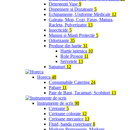
Detergenti Vase
9
Dispensere si Dozatoare
5
Echipamente, Uniforme Medicale
12
Galeata, Mop, Cozi, Faras, Matura,
Racleta, Pulverizator
13
Insecticide
5
Manusi si Masti Protectie
5
Odorizante
35
Produse din hartie
31
Hartie igienica
10
Role Prosop
11
Servetele
13
Sapunuri
12
Horeca
48
Consumabile Catering
24
Pahare
11
Paie de Baut, Tacamuri, Scobitori
13
Instrumente de scris
98
Creioane
5
Creioane colorate
12
Creioane mecanice
13
Fluid, banda corectoare
8
Markere Permanente, Markere,