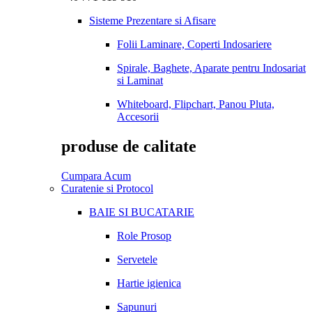
Sisteme Prezentare si Afisare
Folii Laminare, Coperti Indosariere
Spirale, Baghete, Aparate pentru Indosariat
si Laminat
Whiteboard, Flipchart, Panou Pluta,
Accesorii
produse de calitate
Cumpara Acum
Curatenie si Protocol
BAIE SI BUCATARIE
Role Prosop
Servetele
Hartie igienica
Sapunuri