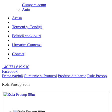
Cumpara acum
Auto
Acasa
Termeni și Condiții
Politică cookie-uri
Urmarire Comenzi
Contact
+40 771 619 910
Facebook
Prima pagină
Curatenie si Protocol
Produse din hartie
Role Prosop
Rola Prosop 80m