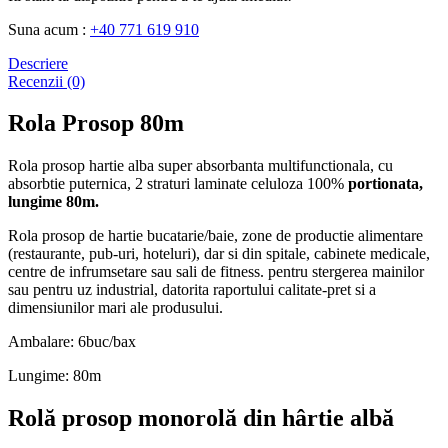
Suna acum :
+40 771 619 910
Descriere
Recenzii (0)
Rola Prosop 80m
Rola prosop hartie alba super absorbanta multifunctionala, cu
absorbtie puternica, 2 straturi laminate celuloza 100%
portionata,
lungime 80m.
Rola prosop de hartie bucatarie/baie, zone de productie alimentare
(restaurante, pub-uri, hoteluri), dar si din spitale, cabinete medicale,
centre de infrumsetare sau sali de fitness. pentru stergerea mainilor
sau pentru uz industrial, datorita raportului calitate-pret si a
dimensiunilor mari ale produsului.
Ambalare: 6buc/bax
Lungime: 80m
Rolă prosop monorolă din hârtie albă