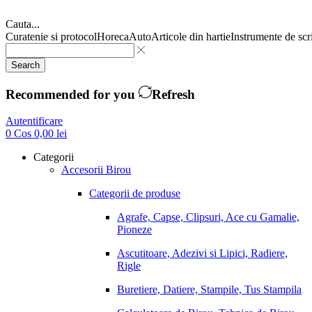
Cauta...
Curatenie si protocol
Horeca
Auto
Articole din hartie
Instrumente de scr
Search
Recommended for you
Refresh
Autentificare
0
Cos
0,00
lei
Categorii
Accesorii Birou
Categorii de produse
Agrafe, Capse, Clipsuri, Ace cu Gamalie,
Pioneze
Ascutitoare, Adezivi si Lipici, Radiere,
Rigle
Buretiere, Datiere, Stampile, Tus Stampila