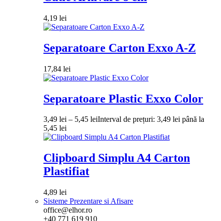
4,19
lei
Separatoare Carton Exxo A-Z
17,84
lei
Separatoare Plastic Exxo Color
3,49
lei
–
5,45
lei
Interval de prețuri: 3,49 lei până la
5,45 lei
Clipboard Simplu A4 Carton
Plastifiat
4,89
lei
Sisteme Prezentare si Afisare
office@elhor.ro
+40 771 619 910