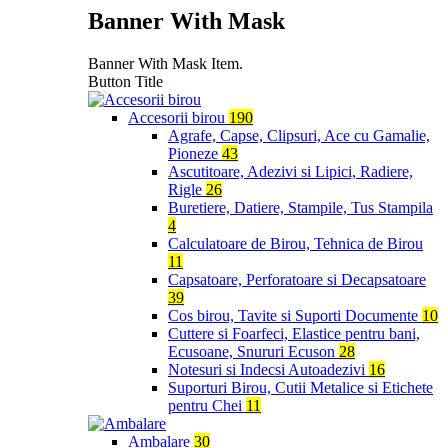
Banner With Mask
Banner With Mask Item.
Button Title
Accesorii birou
190
Agrafe, Capse, Clipsuri, Ace cu Gamalie,
Pioneze
43
Ascutitoare, Adezivi si Lipici, Radiere,
Rigle
26
Buretiere, Datiere, Stampile, Tus Stampila
4
Calculatoare de Birou, Tehnica de Birou
11
Capsatoare, Perforatoare si Decapsatoare
39
Cos birou, Tavite si Suporti Documente
10
Cuttere si Foarfeci, Elastice pentru bani,
Ecusoane, Snururi Ecuson
28
Notesuri si Indecsi Autoadezivi
16
Suporturi Birou, Cutii Metalice si Etichete
pentru Chei
11
Ambalare
30