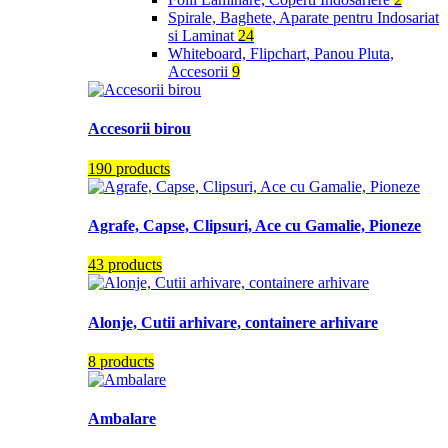
Spirale, Baghete, Aparate pentru Indosariat
si Laminat
24
Whiteboard, Flipchart, Panou Pluta,
Accesorii
9
Accesorii birou
190 products
Agrafe, Capse, Clipsuri, Ace cu Gamalie, Pioneze
43 products
Alonje, Cutii arhivare, containere arhivare
8 products
Ambalare