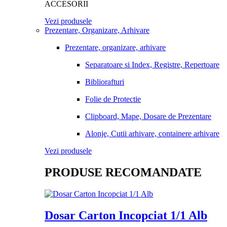
ACCESORII
Vezi produsele
Prezentare, Organizare, Arhivare
Prezentare, organizare, arhivare
Separatoare si Index, Registre, Repertoare
Bibliorafturi
Folie de Protectie
Clipboard, Mape, Dosare de Prezentare
Alonje, Cutii arhivare, containere arhivare
Vezi produsele
PRODUSE RECOMANDATE
Dosar Carton Incopciat 1/1 Alb