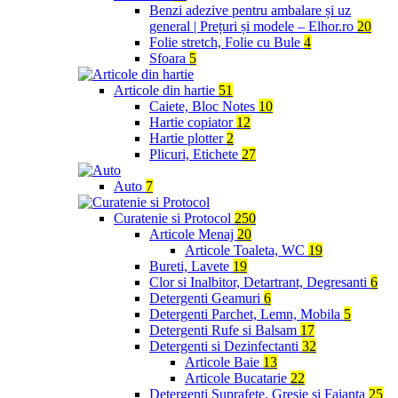
Benzi adezive pentru ambalare și uz
general | Prețuri și modele – Elhor.ro
20
Folie stretch, Folie cu Bule
4
Sfoara
5
Articole din hartie
51
Caiete, Bloc Notes
10
Hartie copiator
12
Hartie plotter
2
Plicuri, Etichete
27
Auto
7
Curatenie si Protocol
250
Articole Menaj
20
Articole Toaleta, WC
19
Bureti, Lavete
19
Clor si Inalbitor, Detartrant, Degresanti
6
Detergenti Geamuri
6
Detergenti Parchet, Lemn, Mobila
5
Detergenti Rufe si Balsam
17
Detergenti si Dezinfectanti
32
Articole Baie
13
Articole Bucatarie
22
Detergenti Suprafete, Gresie si Faianta
25