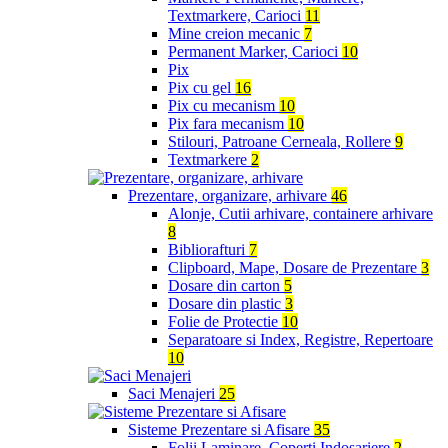
Textmarkere, Carioci
11
Mine creion mecanic
7
Permanent Marker, Carioci
10
Pix
Pix cu gel
16
Pix cu mecanism
10
Pix fara mecanism
10
Stilouri, Patroane Cerneala, Rollere
9
Textmarkere
2
Prezentare, organizare, arhivare
46
Alonje, Cutii arhivare, containere arhivare
8
Bibliorafturi
7
Clipboard, Mape, Dosare de Prezentare
3
Dosare din carton
5
Dosare din plastic
3
Folie de Protectie
10
Separatoare si Index, Registre, Repertoare
10
Saci Menajeri
25
Sisteme Prezentare si Afisare
35
Folii Laminare, Coperti Indosariere
2