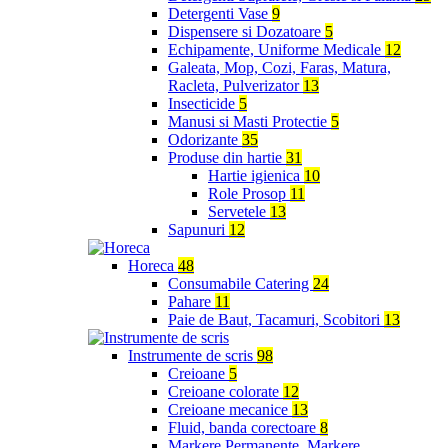
Detergenti Vase
9
Dispensere si Dozatoare
5
Echipamente, Uniforme Medicale
12
Galeata, Mop, Cozi, Faras, Matura,
Racleta, Pulverizator
13
Insecticide
5
Manusi si Masti Protectie
5
Odorizante
35
Produse din hartie
31
Hartie igienica
10
Role Prosop
11
Servetele
13
Sapunuri
12
Horeca
48
Consumabile Catering
24
Pahare
11
Paie de Baut, Tacamuri, Scobitori
13
Instrumente de scris
98
Creioane
5
Creioane colorate
12
Creioane mecanice
13
Fluid, banda corectoare
8
Markere Permanente, Markere,