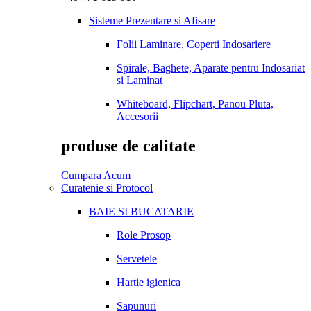
Sisteme Prezentare si Afisare
Folii Laminare, Coperti Indosariere
Spirale, Baghete, Aparate pentru Indosariat
si Laminat
Whiteboard, Flipchart, Panou Pluta,
Accesorii
produse de calitate
Cumpara Acum
Curatenie si Protocol
BAIE SI BUCATARIE
Role Prosop
Servetele
Hartie igienica
Sapunuri