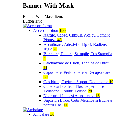
Banner With Mask
Banner With Mask Item.
Button Title
Accesorii birou
190
Agrafe, Capse, Clipsuri, Ace cu Gamalie,
Pioneze
43
Ascutitoare, Adezivi si Lipici, Radiere,
Rigle
26
Buretiere, Datiere, Stampile, Tus Stampila
4
Calculatoare de Birou, Tehnica de Birou
11
Capsatoare, Perforatoare si Decapsatoare
39
Cos birou, Tavite si Suporti Documente
10
Cuttere si Foarfeci, Elastice pentru bani,
Ecusoane, Snururi Ecuson
28
Notesuri si Indecsi Autoadezivi
16
Suporturi Birou, Cutii Metalice si Etichete
pentru Chei
11
Ambalare
30