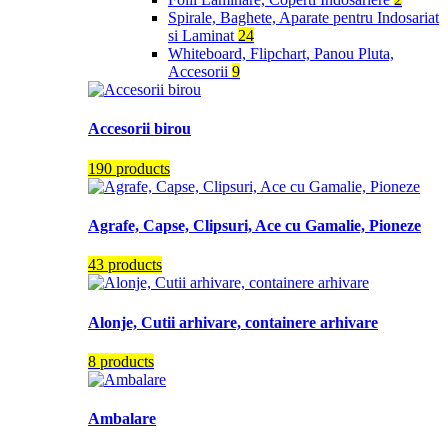
Spirale, Baghete, Aparate pentru Indosariat
si Laminat
24
Whiteboard, Flipchart, Panou Pluta,
Accesorii
9
Accesorii birou
190 products
Agrafe, Capse, Clipsuri, Ace cu Gamalie, Pioneze
43 products
Alonje, Cutii arhivare, containere arhivare
8 products
Ambalare