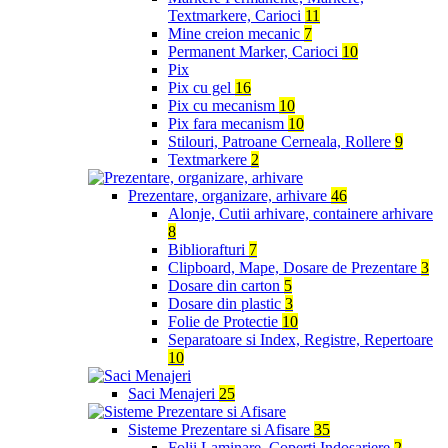
Textmarkere, Carioci
11
Mine creion mecanic
7
Permanent Marker, Carioci
10
Pix
Pix cu gel
16
Pix cu mecanism
10
Pix fara mecanism
10
Stilouri, Patroane Cerneala, Rollere
9
Textmarkere
2
Prezentare, organizare, arhivare
46
Alonje, Cutii arhivare, containere arhivare
8
Bibliorafturi
7
Clipboard, Mape, Dosare de Prezentare
3
Dosare din carton
5
Dosare din plastic
3
Folie de Protectie
10
Separatoare si Index, Registre, Repertoare
10
Saci Menajeri
25
Sisteme Prezentare si Afisare
35
Folii Laminare, Coperti Indosariere
2