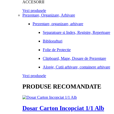
ACCESORII
Vezi produsele
Prezentare, Organizare, Arhivare
Prezentare, organizare, arhivare
Separatoare si Index, Registre, Repertoare
Bibliorafturi
Folie de Protectie
Clipboard, Mape, Dosare de Prezentare
Alonje, Cutii arhivare, containere arhivare
Vezi produsele
PRODUSE RECOMANDATE
Dosar Carton Incopciat 1/1 Alb