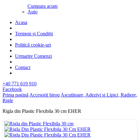
Cumpara acum
Auto
Acasa
Termeni și Condiții
Politică cookie-uri
Urmarire Comenzi
Contact
+40 771 619 910
Facebook
Prima pagină
Accesorii birou
Ascutitoare, Adezivi si Lipici, Radiere,
Rigle
Rigla din Plastic Flexibila 30 cm EHER