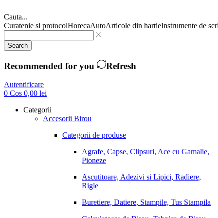
Cauta...
Curatenie si protocol
Horeca
Auto
Articole din hartie
Instrumente de scr
Search
Recommended for you
Refresh
Autentificare
0
Cos
0,00
lei
Categorii
Accesorii Birou
Categorii de produse
Agrafe, Capse, Clipsuri, Ace cu Gamalie,
Pioneze
Ascutitoare, Adezivi si Lipici, Radiere,
Rigle
Buretiere, Datiere, Stampile, Tus Stampila