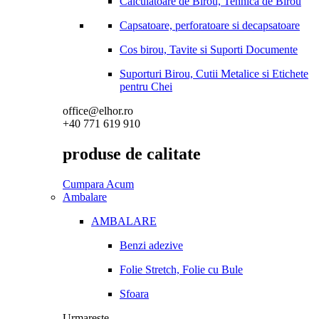
Calculatoare de Birou, Tehnica de Birou
Capsatoare, perforatoare si decapsatoare
Cos birou, Tavite si Suporti Documente
Suporturi Birou, Cutii Metalice si Etichete
pentru Chei
office@elhor.ro
+40 771 619 910
produse de calitate
Cumpara Acum
Ambalare
AMBALARE
Benzi adezive
Folie Stretch, Folie cu Bule
Sfoara
Urmareste