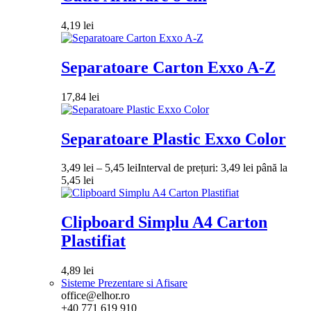
4,19
lei
Separatoare Carton Exxo A-Z
17,84
lei
Separatoare Plastic Exxo Color
3,49
lei
–
5,45
lei
Interval de prețuri: 3,49 lei până la
5,45 lei
Clipboard Simplu A4 Carton
Plastifiat
4,89
lei
Sisteme Prezentare si Afisare
office@elhor.ro
+40 771 619 910