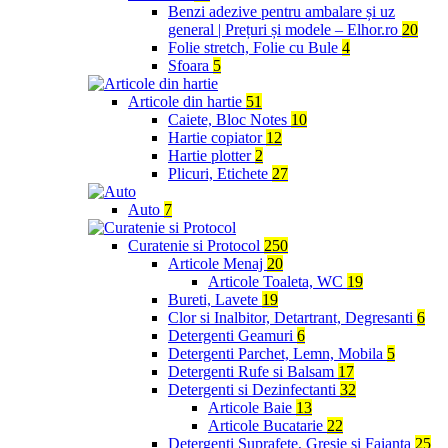
Benzi adezive pentru ambalare și uz
general | Prețuri și modele – Elhor.ro
20
Folie stretch, Folie cu Bule
4
Sfoara
5
Articole din hartie
51
Caiete, Bloc Notes
10
Hartie copiator
12
Hartie plotter
2
Plicuri, Etichete
27
Auto
7
Curatenie si Protocol
250
Articole Menaj
20
Articole Toaleta, WC
19
Bureti, Lavete
19
Clor si Inalbitor, Detartrant, Degresanti
6
Detergenti Geamuri
6
Detergenti Parchet, Lemn, Mobila
5
Detergenti Rufe si Balsam
17
Detergenti si Dezinfectanti
32
Articole Baie
13
Articole Bucatarie
22
Detergenti Suprafete, Gresie si Faianta
25