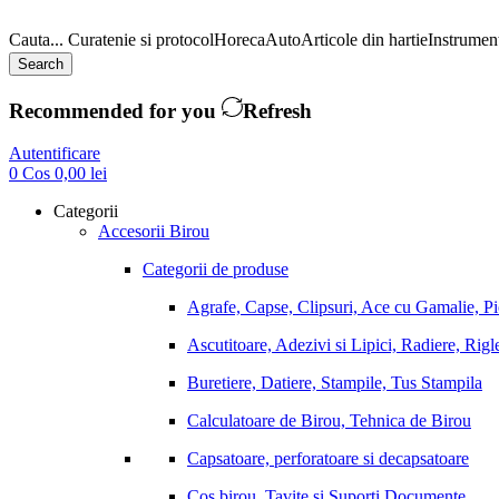
Cauta...
Curatenie si protocol
Horeca
Auto
Articole din hartie
Instrument
Search
Recommended for you
Refresh
Autentificare
0
Cos
0,00
lei
Categorii
Accesorii Birou
Categorii de produse
Agrafe, Capse, Clipsuri, Ace cu Gamalie, P
Ascutitoare, Adezivi si Lipici, Radiere, Rigl
Buretiere, Datiere, Stampile, Tus Stampila
Calculatoare de Birou, Tehnica de Birou
Capsatoare, perforatoare si decapsatoare
Cos birou, Tavite si Suporti Documente