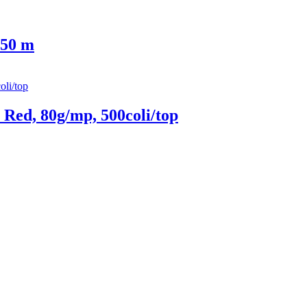
 50 m
Red, 80g/mp, 500coli/top