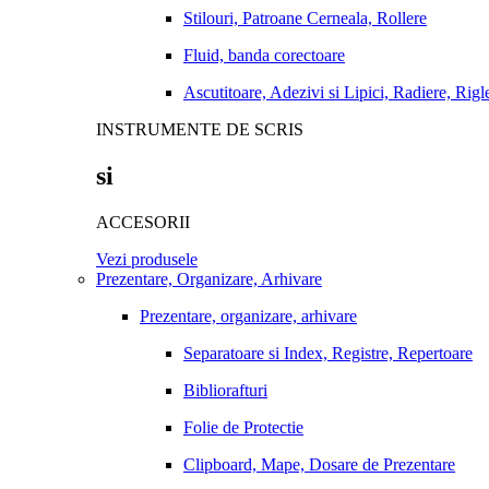
Stilouri, Patroane Cerneala, Rollere
Fluid, banda corectoare
Ascutitoare, Adezivi si Lipici, Radiere, Rigl
INSTRUMENTE DE SCRIS
si
ACCESORII
Vezi produsele
Prezentare, Organizare, Arhivare
Prezentare, organizare, arhivare
Separatoare si Index, Registre, Repertoare
Bibliorafturi
Folie de Protectie
Clipboard, Mape, Dosare de Prezentare