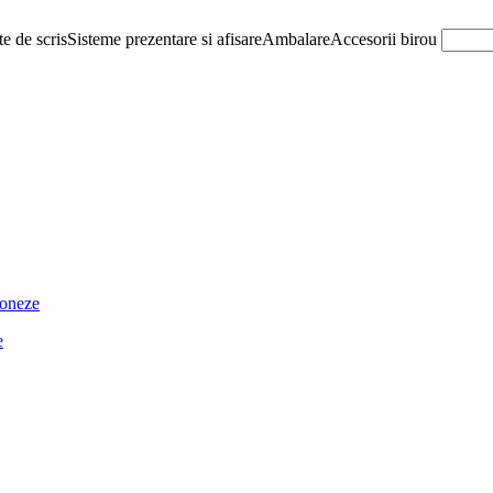
e de scris
Sisteme prezentare si afisare
Ambalare
Accesorii birou
ioneze
e