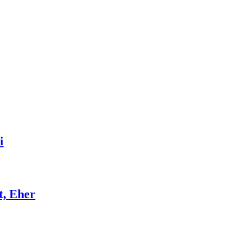
i
t, Eher