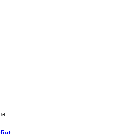
lei
fiat