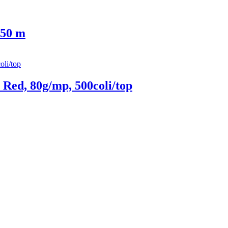
 50 m
Red, 80g/mp, 500coli/top