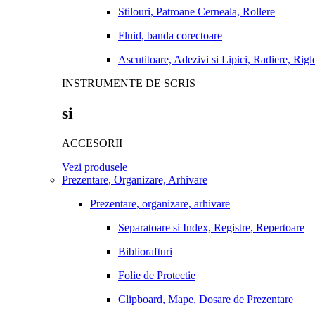
Stilouri, Patroane Cerneala, Rollere
Fluid, banda corectoare
Ascutitoare, Adezivi si Lipici, Radiere, Rigl
INSTRUMENTE DE SCRIS
si
ACCESORII
Vezi produsele
Prezentare, Organizare, Arhivare
Prezentare, organizare, arhivare
Separatoare si Index, Registre, Repertoare
Bibliorafturi
Folie de Protectie
Clipboard, Mape, Dosare de Prezentare