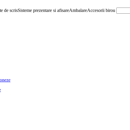
e de scris
Sisteme prezentare si afisare
Ambalare
Accesorii birou
ioneze
e