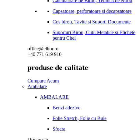
Calculatoare de Birou, Tehnica de Birou
Capsatoare, perforatoare si decapsatoare
Cos birou, Tavite si Suporti Documente
Suporturi Birou, Cutii Metalice si Etichete
pentru Chei
office@elhor.ro
+40 771 619 910
produse de calitate
Cumpara Acum
Ambalare
AMBALARE
Benzi adezive
Folie Stretch, Folie cu Bule
Sfoara
Urmareste