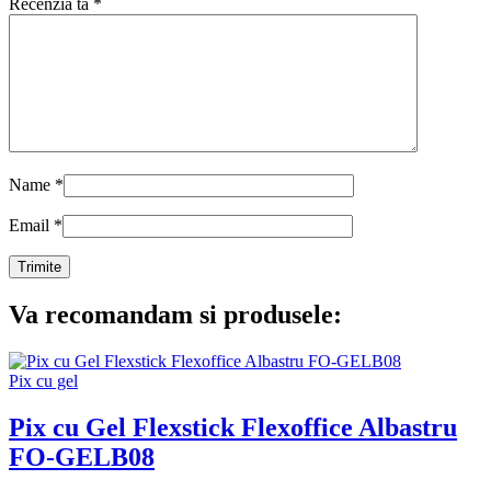
Recenzia ta
*
Name
*
Email
*
Va recomandam si produsele:
Pix cu gel
Pix cu Gel Flexstick Flexoffice Albastru
FO-GELB08