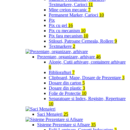
Textmarkere, Carioci
11
Mine creion mecanic
7
Permanent Marker, Carioci
10
Pix
Pix cu gel
16
Pix cu mecanism
10
Pix fara mecanism
10
Stilouri, Patroane Cerneala, Rollere
9
Textmarkere
2
Prezentare, organizare, arhivare
46
Alonje, Cutii arhivare, containere arhivare
8
Bibliorafturi
7
Clipboard, Mape, Dosare de Prezentare
3
Dosare din carton
5
Dosare din plastic
3
Folie de Protectie
10
Separatoare si Index, Registre, Repertoare
10
Saci Menajeri
25
Sisteme Prezentare si Afisare
35
Folii Laminare, Coperti Indosariere
2