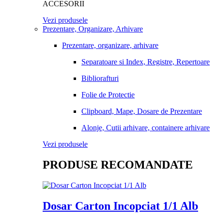
ACCESORII
Vezi produsele
Prezentare, Organizare, Arhivare
Prezentare, organizare, arhivare
Separatoare si Index, Registre, Repertoare
Bibliorafturi
Folie de Protectie
Clipboard, Mape, Dosare de Prezentare
Alonje, Cutii arhivare, containere arhivare
Vezi produsele
PRODUSE RECOMANDATE
Dosar Carton Incopciat 1/1 Alb