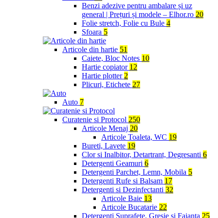
Benzi adezive pentru ambalare și uz
general | Prețuri și modele – Elhor.ro
20
Folie stretch, Folie cu Bule
4
Sfoara
5
Articole din hartie
51
Caiete, Bloc Notes
10
Hartie copiator
12
Hartie plotter
2
Plicuri, Etichete
27
Auto
7
Curatenie si Protocol
250
Articole Menaj
20
Articole Toaleta, WC
19
Bureti, Lavete
19
Clor si Inalbitor, Detartrant, Degresanti
6
Detergenti Geamuri
6
Detergenti Parchet, Lemn, Mobila
5
Detergenti Rufe si Balsam
17
Detergenti si Dezinfectanti
32
Articole Baie
13
Articole Bucatarie
22
Detergenti Suprafete, Gresie si Faianta
25