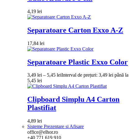
4,19
lei
Separatoare Carton Exxo A-Z
17,84
lei
Separatoare Plastic Exxo Color
3,49
lei
–
5,45
lei
Interval de prețuri: 3,49 lei până la
5,45 lei
Clipboard Simplu A4 Carton
Plastifiat
4,89
lei
Sisteme Prezentare si Afisare
office@elhor.ro
+40 771 619 910