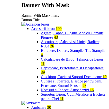
Banner With Mask
Banner With Mask Item.
Button Title
Accesorii birou
190
Agrafe, Capse, Clipsuri, Ace cu Gamalie,
Pioneze
43
Ascutitoare, Adezivi si Lipici, Radiere,
Rigle
26
Buretiere, Datiere, Stampile, Tus Stampila
4
Calculatoare de Birou, Tehnica de Birou
11
Capsatoare, Perforatoare si Decapsatoare
39
Cos birou, Tavite si Suporti Documente
10
Cuttere si Foarfeci, Elastice pentru bani,
Ecusoane, Snururi Ecuson
28
Notesuri si Indecsi Autoadezivi
16
Suporturi Birou, Cutii Metalice si Etichete
pentru Chei
11
Ambalare
30