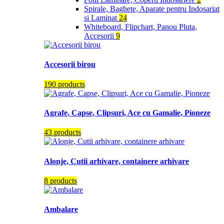
Spirale, Baghete, Aparate pentru Indosariat
si Laminat
24
Whiteboard, Flipchart, Panou Pluta,
Accesorii
9
Accesorii birou
190 products
Agrafe, Capse, Clipsuri, Ace cu Gamalie, Pioneze
43 products
Alonje, Cutii arhivare, containere arhivare
8 products
Ambalare