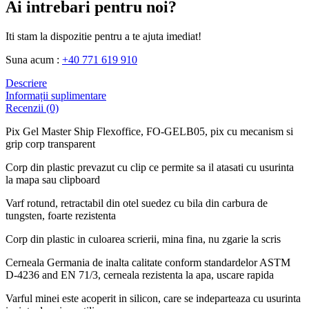
Ai intrebari pentru noi?
Iti stam la dispozitie pentru a te ajuta imediat!
Suna acum :
+40 771 619 910
Descriere
Informații suplimentare
Recenzii (0)
Pix Gel Master Ship Flexoffice, FO-GELB05, pix cu mecanism si
grip corp transparent
Corp din plastic prevazut cu clip ce permite sa il atasati cu usurinta
la mapa sau clipboard
Varf rotund, retractabil din otel suedez cu bila din carbura de
tungsten, foarte rezistenta
Corp din plastic in culoarea scrierii, mina fina, nu zgarie la scris
Cerneala Germania de inalta calitate conform standardelor ASTM
D-4236 and EN 71/3, cerneala rezistenta la apa, uscare rapida
Varful minei este acoperit in silicon, care se indeparteaza cu usurinta