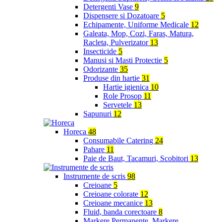
Detergenti Vase
9
Dispensere si Dozatoare
5
Echipamente, Uniforme Medicale
12
Galeata, Mop, Cozi, Faras, Matura,
Racleta, Pulverizator
13
Insecticide
5
Manusi si Masti Protectie
5
Odorizante
35
Produse din hartie
31
Hartie igienica
10
Role Prosop
11
Servetele
13
Sapunuri
12
Horeca
48
Consumabile Catering
24
Pahare
11
Paie de Baut, Tacamuri, Scobitori
13
Instrumente de scris
98
Creioane
5
Creioane colorate
12
Creioane mecanice
13
Fluid, banda corectoare
8
Markere Permanente, Markere,