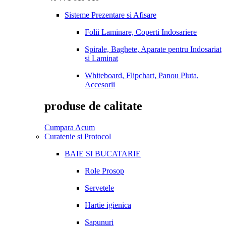
Sisteme Prezentare si Afisare
Folii Laminare, Coperti Indosariere
Spirale, Baghete, Aparate pentru Indosariat
si Laminat
Whiteboard, Flipchart, Panou Pluta,
Accesorii
produse de calitate
Cumpara Acum
Curatenie si Protocol
BAIE SI BUCATARIE
Role Prosop
Servetele
Hartie igienica
Sapunuri