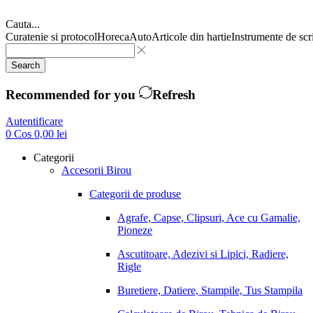
Cauta...
Curatenie si protocol
Horeca
Auto
Articole din hartie
Instrumente de scr
Search
Recommended for you
Refresh
Autentificare
0
Cos
0,00
lei
Categorii
Accesorii Birou
Categorii de produse
Agrafe, Capse, Clipsuri, Ace cu Gamalie,
Pioneze
Ascutitoare, Adezivi si Lipici, Radiere,
Rigle
Buretiere, Datiere, Stampile, Tus Stampila