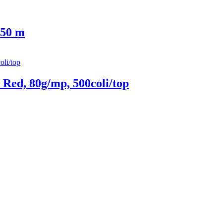
 50 m
Red, 80g/mp, 500coli/top