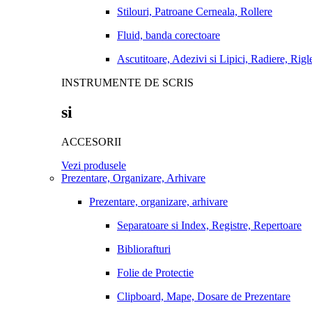
Stilouri, Patroane Cerneala, Rollere
Fluid, banda corectoare
Ascutitoare, Adezivi si Lipici, Radiere, Rigl
INSTRUMENTE DE SCRIS
si
ACCESORII
Vezi produsele
Prezentare, Organizare, Arhivare
Prezentare, organizare, arhivare
Separatoare si Index, Registre, Repertoare
Bibliorafturi
Folie de Protectie
Clipboard, Mape, Dosare de Prezentare