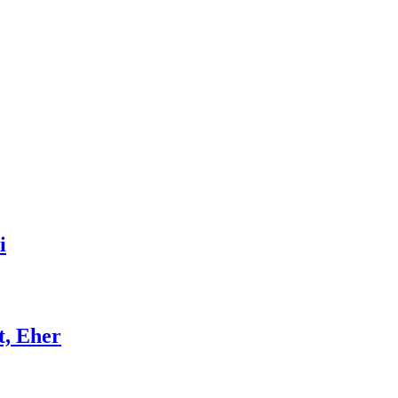
i
t, Eher