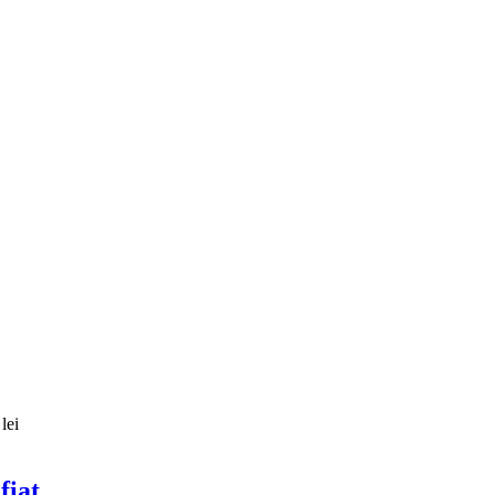
lei
fiat