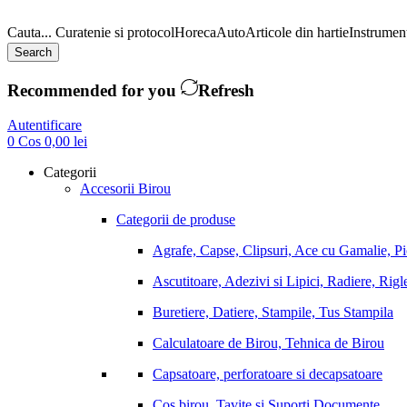
Cauta...
Curatenie si protocol
Horeca
Auto
Articole din hartie
Instrument
Search
Recommended for you
Refresh
Autentificare
0
Cos
0,00
lei
Categorii
Accesorii Birou
Categorii de produse
Agrafe, Capse, Clipsuri, Ace cu Gamalie, P
Ascutitoare, Adezivi si Lipici, Radiere, Rigl
Buretiere, Datiere, Stampile, Tus Stampila
Calculatoare de Birou, Tehnica de Birou
Capsatoare, perforatoare si decapsatoare
Cos birou, Tavite si Suporti Documente