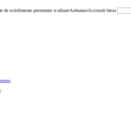
e de scris
Sisteme prezentare si afisare
Ambalare
Accesorii birou
ioneze
e