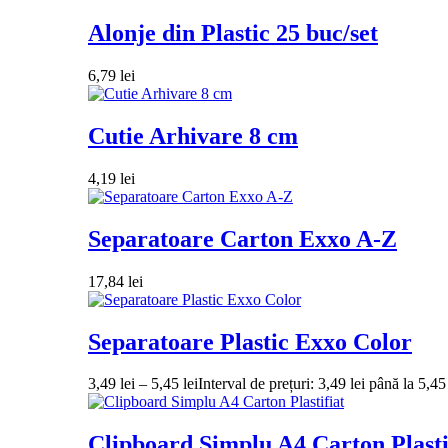
Alonje din Plastic 25 buc/set
6,79
lei
Cutie Arhivare 8 cm
4,19
lei
Separatoare Carton Exxo A-Z
17,84
lei
Separatoare Plastic Exxo Color
3,49
lei
–
5,45
lei
Interval de prețuri: 3,49 lei până la 5,45 
Clipboard Simplu A4 Carton Plasti