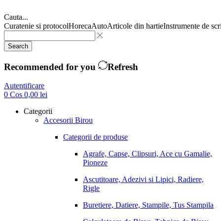
Cauta...
Curatenie si protocol
Horeca
Auto
Articole din hartie
Instrumente de scr
Search
Recommended for you
Refresh
Autentificare
0
Cos
0,00
lei
Categorii
Accesorii Birou
Categorii de produse
Agrafe, Capse, Clipsuri, Ace cu Gamalie,
Pioneze
Ascutitoare, Adezivi si Lipici, Radiere,
Rigle
Buretiere, Datiere, Stampile, Tus Stampila