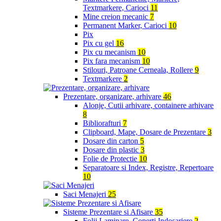
Textmarkere, Carioci
11
Mine creion mecanic
7
Permanent Marker, Carioci
10
Pix
Pix cu gel
16
Pix cu mecanism
10
Pix fara mecanism
10
Stilouri, Patroane Cerneala, Rollere
9
Textmarkere
2
Prezentare, organizare, arhivare
46
Alonje, Cutii arhivare, containere arhivare
8
Bibliorafturi
7
Clipboard, Mape, Dosare de Prezentare
3
Dosare din carton
5
Dosare din plastic
3
Folie de Protectie
10
Separatoare si Index, Registre, Repertoare
10
Saci Menajeri
25
Sisteme Prezentare si Afisare
35
Folii Laminare, Coperti Indosariere
2