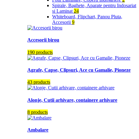
Spirale, Baghete, Aparate pentru Indosariat
si Laminat
24
Whiteboard, Flipchart, Panou Pluta,
Accesorii
9
Accesorii birou
190 products
Agrafe, Capse, Clipsuri, Ace cu Gamalie, Pioneze
43 products
Alonje, Cutii arhivare, containere arhivare
8 products
Ambalare