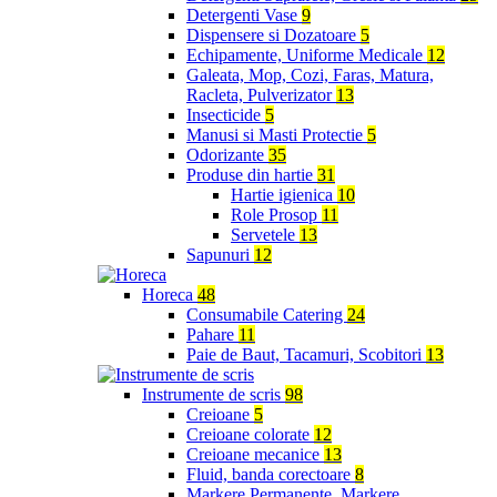
Detergenti Vase
9
Dispensere si Dozatoare
5
Echipamente, Uniforme Medicale
12
Galeata, Mop, Cozi, Faras, Matura,
Racleta, Pulverizator
13
Insecticide
5
Manusi si Masti Protectie
5
Odorizante
35
Produse din hartie
31
Hartie igienica
10
Role Prosop
11
Servetele
13
Sapunuri
12
Horeca
48
Consumabile Catering
24
Pahare
11
Paie de Baut, Tacamuri, Scobitori
13
Instrumente de scris
98
Creioane
5
Creioane colorate
12
Creioane mecanice
13
Fluid, banda corectoare
8
Markere Permanente, Markere,