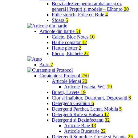
Benzi adezive pentru ambalare și uz
general | Prețuri și modele – Elhor.ro
20
Folie stretch, Folie cu Bule
4
Sfoara
5
Articole din hartie
51
Caiete, Bloc Notes
10
Hartie copiator
12
Hartie plotter
2
Plicuri, Etichete
27
Auto
7
Curatenie si Protocol
250
Articole Menaj
20
Articole Toaleta, WC
19
Bureti, Lavete
19
Clor si Inalbitor, Detartrant, Degresanti
6
Detergenti Geamuri
6
Detergenti Parchet, Lemn, Mobila
5
Detergenti Rufe si Balsam
17
Detergenti si Dezinfectanti
32
Articole Baie
13
Articole Bucatarie
22
Detergenti Suprafete, Gresie si Faianta
25