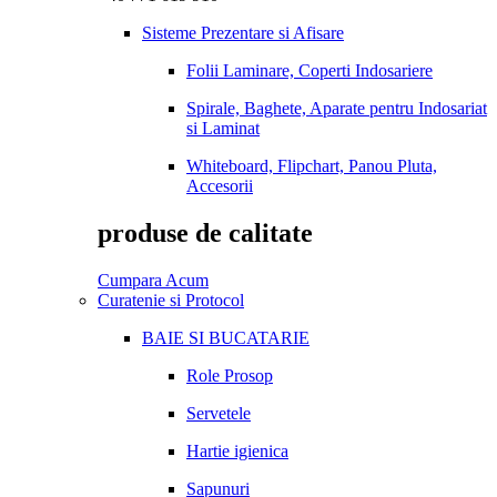
Sisteme Prezentare si Afisare
Folii Laminare, Coperti Indosariere
Spirale, Baghete, Aparate pentru Indosariat
si Laminat
Whiteboard, Flipchart, Panou Pluta,
Accesorii
produse de calitate
Cumpara Acum
Curatenie si Protocol
BAIE SI BUCATARIE
Role Prosop
Servetele
Hartie igienica
Sapunuri