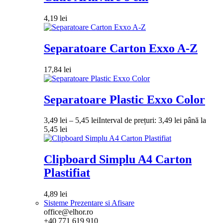
4,19
lei
Separatoare Carton Exxo A-Z
17,84
lei
Separatoare Plastic Exxo Color
3,49
lei
–
5,45
lei
Interval de prețuri: 3,49 lei până la
5,45 lei
Clipboard Simplu A4 Carton
Plastifiat
4,89
lei
Sisteme Prezentare si Afisare
office@elhor.ro
+40 771 619 910