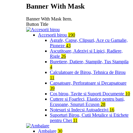
Banner With Mask
Banner With Mask Item.
Button Title
Accesorii birou
190
Agrafe, Capse, Clipsuri, Ace cu Gamalie,
Pioneze
43
Ascutitoare, Adezivi si Lipici, Radiere,
Rigle
26
Buretiere, Datiere, Stampile, Tus Stampila
4
Calculatoare de Birou, Tehnica de Birou
11
Capsatoare, Perforatoare si Decapsatoare
39
Cos birou, Tavite si Suporti Documente
10
Cuttere si Foarfeci, Elastice pentru bani,
Ecusoane, Snururi Ecuson
28
Notesuri si Indecsi Autoadezivi
16
Suporturi Birou, Cutii Metalice si Etichete
pentru Chei
11
Ambalare
30