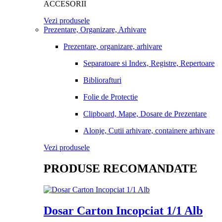
ACCESORII
Vezi produsele
Prezentare, Organizare, Arhivare
Prezentare, organizare, arhivare
Separatoare si Index, Registre, Repertoare
Bibliorafturi
Folie de Protectie
Clipboard, Mape, Dosare de Prezentare
Alonje, Cutii arhivare, containere arhivare
Vezi produsele
PRODUSE RECOMANDATE
Dosar Carton Incopciat 1/1 Alb