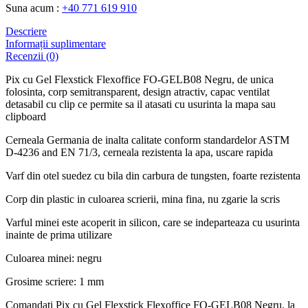
Suna acum :
+40 771 619 910
Descriere
Informații suplimentare
Recenzii (0)
Pix cu Gel Flexstick Flexoffice FO-GELB08 Negru, de unica
folosinta, corp semitransparent, design atractiv, capac ventilat
detasabil cu clip ce permite sa il atasati cu usurinta la mapa sau
clipboard
Cerneala Germania de inalta calitate conform standardelor ASTM
D-4236 and EN 71/3, cerneala rezistenta la apa, uscare rapida
Varf din otel suedez cu bila din carbura de tungsten, foarte rezistenta
Corp din plastic in culoarea scrierii, mina fina, nu zgarie la scris
Varful minei este acoperit in silicon, care se indeparteaza cu usurinta
inainte de prima utilizare
Culoarea minei: negru
Grosime scriere: 1 mm
Comandati Pix cu Gel Flexstick Flexoffice FO-GELB08 Negru, la