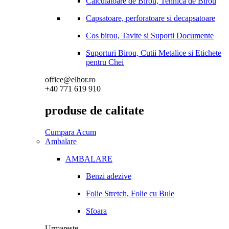
Calculatoare de Birou, Tehnica de Birou
Capsatoare, perforatoare si decapsatoare
Cos birou, Tavite si Suporti Documente
Suporturi Birou, Cutii Metalice si Etichete
pentru Chei
office@elhor.ro
+40 771 619 910
produse de calitate
Cumpara Acum
Ambalare
AMBALARE
Benzi adezive
Folie Stretch, Folie cu Bule
Sfoara
Urmareste