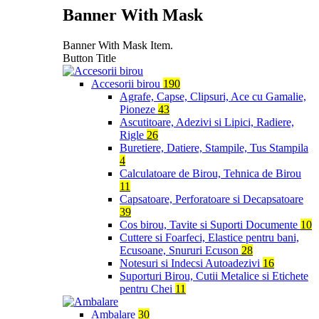
Banner With Mask
Banner With Mask Item.
Button Title
Accesorii birou
190
Agrafe, Capse, Clipsuri, Ace cu Gamalie,
Pioneze
43
Ascutitoare, Adezivi si Lipici, Radiere,
Rigle
26
Buretiere, Datiere, Stampile, Tus Stampila
4
Calculatoare de Birou, Tehnica de Birou
11
Capsatoare, Perforatoare si Decapsatoare
39
Cos birou, Tavite si Suporti Documente
10
Cuttere si Foarfeci, Elastice pentru bani,
Ecusoane, Snururi Ecuson
28
Notesuri si Indecsi Autoadezivi
16
Suporturi Birou, Cutii Metalice si Etichete
pentru Chei
11
Ambalare
30