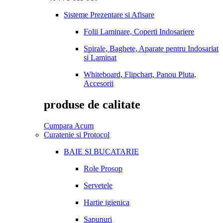
Sisteme Prezentare si Afisare
Folii Laminare, Coperti Indosariere
Spirale, Baghete, Aparate pentru Indosariat
si Laminat
Whiteboard, Flipchart, Panou Pluta,
Accesorii
produse de calitate
Cumpara Acum
Curatenie si Protocol
BAIE SI BUCATARIE
Role Prosop
Servetele
Hartie igienica
Sapunuri