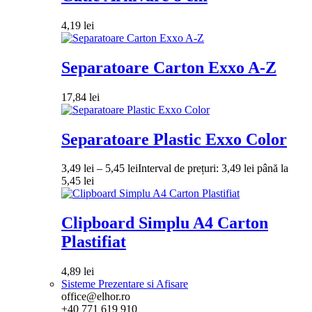
4,19
lei
Separatoare Carton Exxo A-Z
17,84
lei
Separatoare Plastic Exxo Color
3,49
lei
–
5,45
lei
Interval de prețuri: 3,49 lei până la
5,45 lei
Clipboard Simplu A4 Carton
Plastifiat
4,89
lei
Sisteme Prezentare si Afisare
office@elhor.ro
+40 771 619 910