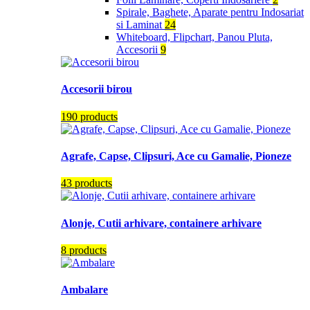
Spirale, Baghete, Aparate pentru Indosariat
si Laminat
24
Whiteboard, Flipchart, Panou Pluta,
Accesorii
9
Accesorii birou
190 products
Agrafe, Capse, Clipsuri, Ace cu Gamalie, Pioneze
43 products
Alonje, Cutii arhivare, containere arhivare
8 products
Ambalare