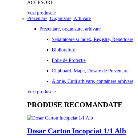
ACCESORII
Vezi produsele
Prezentare, Organizare, Arhivare
Prezentare, organizare, arhivare
Separatoare si Index, Registre, Repertoare
Bibliorafturi
Folie de Protectie
Clipboard, Mape, Dosare de Prezentare
Alonje, Cutii arhivare, containere arhivare
Vezi produsele
PRODUSE RECOMANDATE
Dosar Carton Incopciat 1/1 Alb