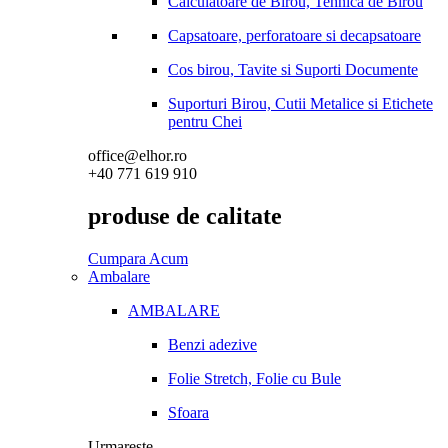
Calculatoare de Birou, Tehnica de Birou
Capsatoare, perforatoare si decapsatoare
Cos birou, Tavite si Suporti Documente
Suporturi Birou, Cutii Metalice si Etichete
pentru Chei
office@elhor.ro
+40 771 619 910
produse de calitate
Cumpara Acum
Ambalare
AMBALARE
Benzi adezive
Folie Stretch, Folie cu Bule
Sfoara
Urmareste