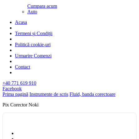
Cumpara acum
Auto
Acasa
Termeni și Condiții
Politică cookie-uri
Urmarire Comenzi
Contact
+40 771 619 910
Facebook
Prima pagină
Instrumente de scris
Fluid, banda corectoare
Pix Corector Noki