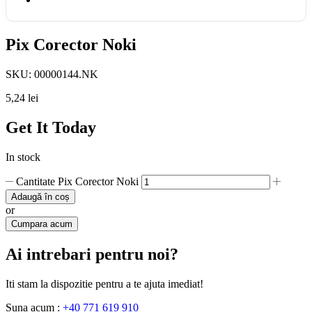
Pix Corector Noki
SKU:
00000144.NK
5,24
lei
Get It Today
In stock
Cantitate Pix Corector Noki
Adaugă în coș
or
Cumpara acum
Ai intrebari pentru noi?
Iti stam la dispozitie pentru a te ajuta imediat!
Suna acum :
+40 771 619 910