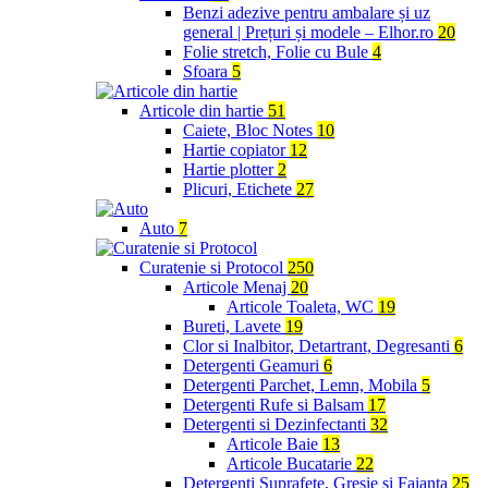
Benzi adezive pentru ambalare și uz
general | Prețuri și modele – Elhor.ro
20
Folie stretch, Folie cu Bule
4
Sfoara
5
Articole din hartie
51
Caiete, Bloc Notes
10
Hartie copiator
12
Hartie plotter
2
Plicuri, Etichete
27
Auto
7
Curatenie si Protocol
250
Articole Menaj
20
Articole Toaleta, WC
19
Bureti, Lavete
19
Clor si Inalbitor, Detartrant, Degresanti
6
Detergenti Geamuri
6
Detergenti Parchet, Lemn, Mobila
5
Detergenti Rufe si Balsam
17
Detergenti si Dezinfectanti
32
Articole Baie
13
Articole Bucatarie
22
Detergenti Suprafete, Gresie si Faianta
25