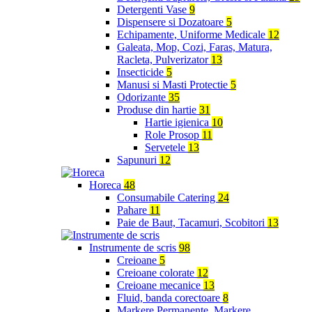
Detergenti Vase
9
Dispensere si Dozatoare
5
Echipamente, Uniforme Medicale
12
Galeata, Mop, Cozi, Faras, Matura,
Racleta, Pulverizator
13
Insecticide
5
Manusi si Masti Protectie
5
Odorizante
35
Produse din hartie
31
Hartie igienica
10
Role Prosop
11
Servetele
13
Sapunuri
12
Horeca
48
Consumabile Catering
24
Pahare
11
Paie de Baut, Tacamuri, Scobitori
13
Instrumente de scris
98
Creioane
5
Creioane colorate
12
Creioane mecanice
13
Fluid, banda corectoare
8
Markere Permanente, Markere,