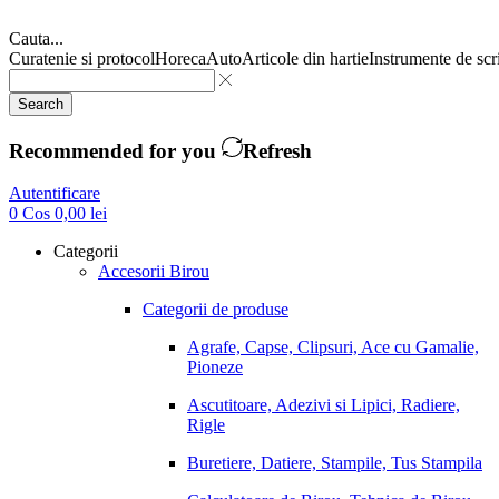
Cauta...
Curatenie si protocol
Horeca
Auto
Articole din hartie
Instrumente de scr
Search
Recommended for you
Refresh
Autentificare
0
Cos
0,00
lei
Categorii
Accesorii Birou
Categorii de produse
Agrafe, Capse, Clipsuri, Ace cu Gamalie,
Pioneze
Ascutitoare, Adezivi si Lipici, Radiere,
Rigle
Buretiere, Datiere, Stampile, Tus Stampila