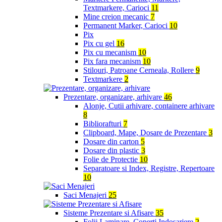
Textmarkere, Carioci
11
Mine creion mecanic
7
Permanent Marker, Carioci
10
Pix
Pix cu gel
16
Pix cu mecanism
10
Pix fara mecanism
10
Stilouri, Patroane Cerneala, Rollere
9
Textmarkere
2
Prezentare, organizare, arhivare
46
Alonje, Cutii arhivare, containere arhivare
8
Bibliorafturi
7
Clipboard, Mape, Dosare de Prezentare
3
Dosare din carton
5
Dosare din plastic
3
Folie de Protectie
10
Separatoare si Index, Registre, Repertoare
10
Saci Menajeri
25
Sisteme Prezentare si Afisare
35
Folii Laminare, Coperti Indosariere
2