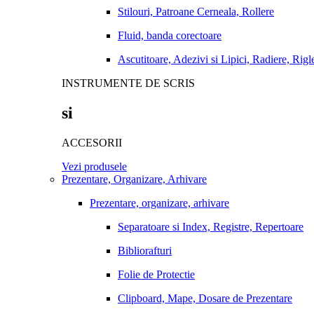
Stilouri, Patroane Cerneala, Rollere
Fluid, banda corectoare
Ascutitoare, Adezivi si Lipici, Radiere, Rigl
INSTRUMENTE DE SCRIS
si
ACCESORII
Vezi produsele
Prezentare, Organizare, Arhivare
Prezentare, organizare, arhivare
Separatoare si Index, Registre, Repertoare
Bibliorafturi
Folie de Protectie
Clipboard, Mape, Dosare de Prezentare