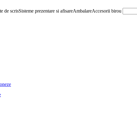
e de scris
Sisteme prezentare si afisare
Ambalare
Accesorii birou
ioneze
e