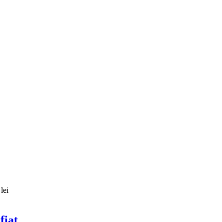
lei
fiat