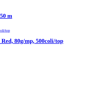
 50 m
Red, 80g/mp, 500coli/top