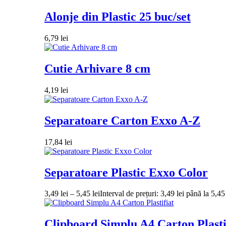
Alonje din Plastic 25 buc/set
6,79
lei
Cutie Arhivare 8 cm
4,19
lei
Separatoare Carton Exxo A-Z
17,84
lei
Separatoare Plastic Exxo Color
3,49
lei
–
5,45
lei
Interval de prețuri: 3,49 lei până la 5,45 
Clipboard Simplu A4 Carton Plasti