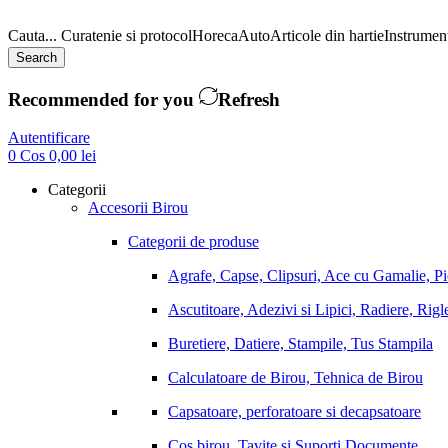
Cauta...
Curatenie si protocol
Horeca
Auto
Articole din hartie
Instrument
Search
Recommended for you
Refresh
Autentificare
0
Cos
0,00
lei
Categorii
Accesorii Birou
Categorii de produse
Agrafe, Capse, Clipsuri, Ace cu Gamalie, P
Ascutitoare, Adezivi si Lipici, Radiere, Rigl
Buretiere, Datiere, Stampile, Tus Stampila
Calculatoare de Birou, Tehnica de Birou
Capsatoare, perforatoare si decapsatoare
Cos birou, Tavite si Suporti Documente