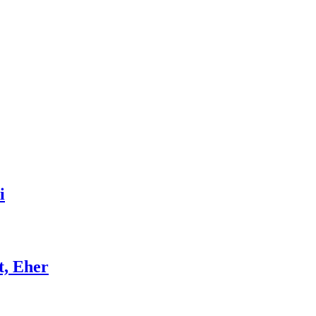
i
t, Eher