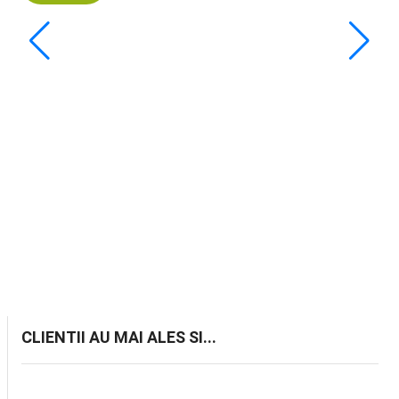
Od
Odo
Gu
25
Ada
CLIENTII AU MAI ALES SI...