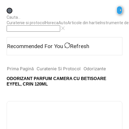
0
Cauta...
Curatenie si protocol
Horeca
Auto
Articole din hartie
Instrumente de
Recommended For You
Refresh
Prima Pagină
Curatenie Si Protocol
Odorizante
ODORIZANT PARFUM CAMERA CU BETISOARE
EYFEL, CRIN 120ML