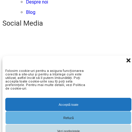
Despre noi
Blog
Social Media
Plata Securizata
Plata la livrare sau cu cardul.
Folosim cookie-uri pentru a asigura funcționarea
corectă a site-ului și pentru a înțelege cum este
utilizat, astfel încât să îl putem îmbunătăți. Poți
accepta toate cookie-urile sau îți poți seta
preferințele. Pentru mai multe detalii, vezi Politica
de cookie-uri.
Acceptă toate
Copyright © 2026 ELHOR TRADE SRL
Refuză
Vezi preferințele