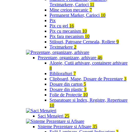
Textmarkere, Carioci
11
Mine creion mecanic
7
Permanent Marker, Carioci
10
Pix
Pix cu gel
16
Pix cu mecanism
10
Pix fara mecanism
10
Stilouri, Patroane Cerneala, Rollere
9
Textmarkere
2
Prezentare, organizare, arhivare
46
Alonje, Cutii arhivare, containere arhivare
8
Bibliorafturi
7
Clipboard, Mape, Dosare de Prezentare
3
Dosare din carton
5
Dosare din plastic
3
Folie de Protectie
10
Separatoare si Index, Registre, Repertoare
10
Saci Menajeri
25
Sisteme Prezentare si Afisare
35
Folii Laminare, Coperti Indosariere
2