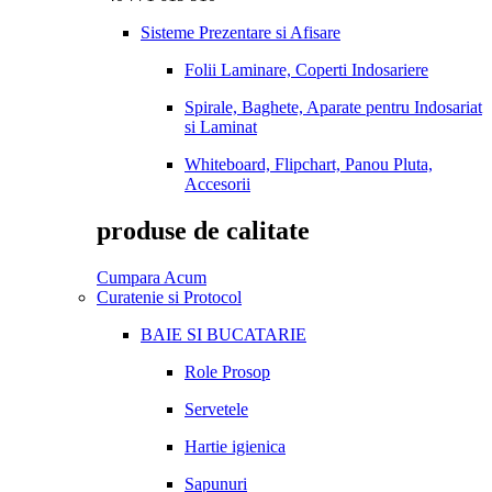
Sisteme Prezentare si Afisare
Folii Laminare, Coperti Indosariere
Spirale, Baghete, Aparate pentru Indosariat
si Laminat
Whiteboard, Flipchart, Panou Pluta,
Accesorii
produse de calitate
Cumpara Acum
Curatenie si Protocol
BAIE SI BUCATARIE
Role Prosop
Servetele
Hartie igienica
Sapunuri