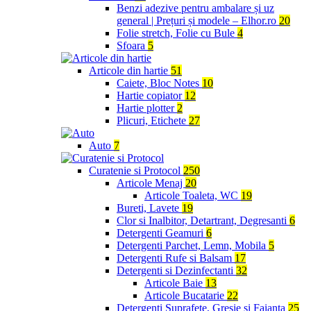
Benzi adezive pentru ambalare și uz
general | Prețuri și modele – Elhor.ro
20
Folie stretch, Folie cu Bule
4
Sfoara
5
Articole din hartie
51
Caiete, Bloc Notes
10
Hartie copiator
12
Hartie plotter
2
Plicuri, Etichete
27
Auto
7
Curatenie si Protocol
250
Articole Menaj
20
Articole Toaleta, WC
19
Bureti, Lavete
19
Clor si Inalbitor, Detartrant, Degresanti
6
Detergenti Geamuri
6
Detergenti Parchet, Lemn, Mobila
5
Detergenti Rufe si Balsam
17
Detergenti si Dezinfectanti
32
Articole Baie
13
Articole Bucatarie
22
Detergenti Suprafete, Gresie si Faianta
25