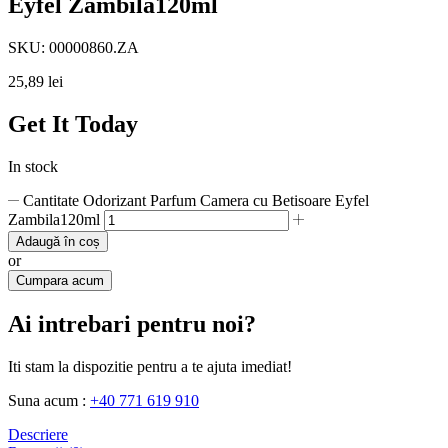
Eyfel Zambila120ml
SKU:
00000860.ZA
25,89
lei
Get It Today
In stock
Cantitate Odorizant Parfum Camera cu Betisoare Eyfel
Zambila120ml
Adaugă în coș
or
Cumpara acum
Ai intrebari pentru noi?
Iti stam la dispozitie pentru a te ajuta imediat!
Suna acum :
+40 771 619 910
Descriere