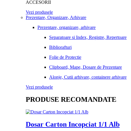
ACCESORII
Vezi produsele
Prezentare, Organizare, Arhivare
Prezentare, organizare, arhivare
Separatoare si Index, Registre, Repertoare
Bibliorafturi
Folie de Protectie
Clipboard, Mape, Dosare de Prezentare
Alonje, Cutii arhivare, containere arhivare
Vezi produsele
PRODUSE RECOMANDATE
Dosar Carton Incopciat 1/1 Alb