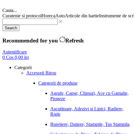
Cauta...
Curatenie si protocol
Horeca
Auto
Articole din hartie
Instrumente de scr
Search
Recommended for you
Refresh
Autentificare
0
Cos
0,00
lei
Categorii
Accesorii Birou
Categorii de produse
Agrafe, Capse, Clipsuri, Ace cu Gamalie,
Pioneze
Ascutitoare, Adezivi si Lipici, Radiere,
Rigle
Buretiere, Datiere, Stampile, Tus Stampila