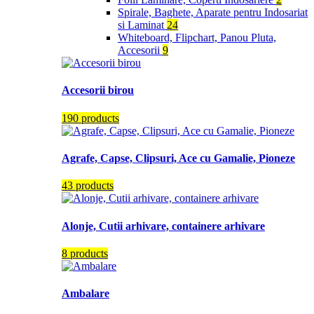
Spirale, Baghete, Aparate pentru Indosariat
si Laminat
24
Whiteboard, Flipchart, Panou Pluta,
Accesorii
9
Accesorii birou
190 products
Agrafe, Capse, Clipsuri, Ace cu Gamalie, Pioneze
43 products
Alonje, Cutii arhivare, containere arhivare
8 products
Ambalare