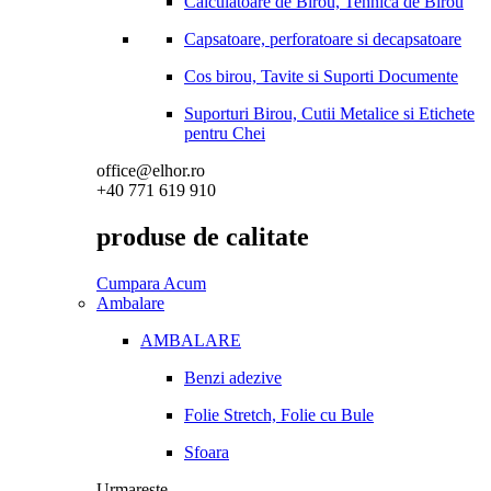
Calculatoare de Birou, Tehnica de Birou
Capsatoare, perforatoare si decapsatoare
Cos birou, Tavite si Suporti Documente
Suporturi Birou, Cutii Metalice si Etichete
pentru Chei
office@elhor.ro
+40 771 619 910
produse de calitate
Cumpara Acum
Ambalare
AMBALARE
Benzi adezive
Folie Stretch, Folie cu Bule
Sfoara
Urmareste