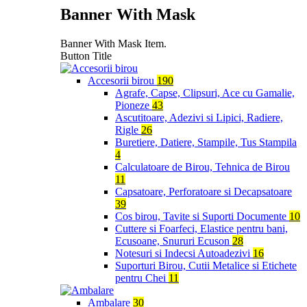
Banner With Mask
Banner With Mask Item.
Button Title
Accesorii birou
190
Agrafe, Capse, Clipsuri, Ace cu Gamalie,
Pioneze
43
Ascutitoare, Adezivi si Lipici, Radiere,
Rigle
26
Buretiere, Datiere, Stampile, Tus Stampila
4
Calculatoare de Birou, Tehnica de Birou
11
Capsatoare, Perforatoare si Decapsatoare
39
Cos birou, Tavite si Suporti Documente
10
Cuttere si Foarfeci, Elastice pentru bani,
Ecusoane, Snururi Ecuson
28
Notesuri si Indecsi Autoadezivi
16
Suporturi Birou, Cutii Metalice si Etichete
pentru Chei
11
Ambalare
30