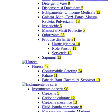
Detergenti Vase
9
Dispensere si Dozatoare
5
Echipamente, Uniforme Medicale
12
Galeata, Mop, Cozi, Faras, Matura,
Racleta, Pulverizator
13
Insecticide
5
Manusi si Masti Protectie
5
Odorizante
35
Produse din hartie
31
Hartie igienica
10
Role Prosop
11
Servetele
13
Sapunuri
12
Horeca
48
Consumabile Catering
24
Pahare
11
Paie de Baut, Tacamuri, Scobitori
13
Instrumente de scris
98
Creioane
5
Creioane colorate
12
Creioane mecanice
13
Fluid, banda corectoare
8
Markere Permanente, Markere,