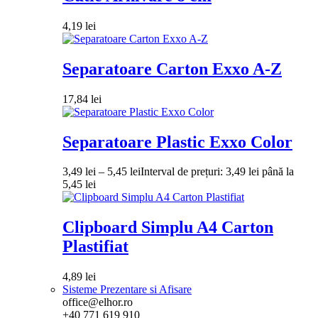
4,19
lei
Separatoare Carton Exxo A-Z
17,84
lei
Separatoare Plastic Exxo Color
3,49
lei
–
5,45
lei
Interval de prețuri: 3,49 lei până la
5,45 lei
Clipboard Simplu A4 Carton
Plastifiat
4,89
lei
Sisteme Prezentare si Afisare
office@elhor.ro
+40 771 619 910