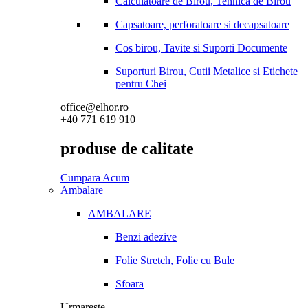
Calculatoare de Birou, Tehnica de Birou
Capsatoare, perforatoare si decapsatoare
Cos birou, Tavite si Suporti Documente
Suporturi Birou, Cutii Metalice si Etichete
pentru Chei
office@elhor.ro
+40 771 619 910
produse de calitate
Cumpara Acum
Ambalare
AMBALARE
Benzi adezive
Folie Stretch, Folie cu Bule
Sfoara
Urmareste