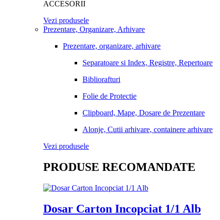
ACCESORII
Vezi produsele
Prezentare, Organizare, Arhivare
Prezentare, organizare, arhivare
Separatoare si Index, Registre, Repertoare
Bibliorafturi
Folie de Protectie
Clipboard, Mape, Dosare de Prezentare
Alonje, Cutii arhivare, containere arhivare
Vezi produsele
PRODUSE RECOMANDATE
Dosar Carton Incopciat 1/1 Alb