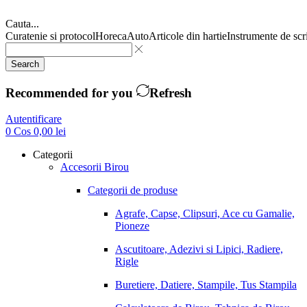
Cauta...
Curatenie si protocol
Horeca
Auto
Articole din hartie
Instrumente de scr
Search
Recommended for you
Refresh
Autentificare
0
Cos
0,00
lei
Categorii
Accesorii Birou
Categorii de produse
Agrafe, Capse, Clipsuri, Ace cu Gamalie,
Pioneze
Ascutitoare, Adezivi si Lipici, Radiere,
Rigle
Buretiere, Datiere, Stampile, Tus Stampila