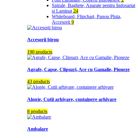
Spirale, Baghete, Aparate pentru Indosariat
si Laminat
24
Whiteboard, Flipchart, Panou Pluta,
Accesorii
9
Accesorii birou
190 products
Agrafe, Capse, Clipsuri, Ace cu Gamalie, Pioneze
43 products
Alonje, Cutii arhivare, containere arhivare
8 products
Ambalare