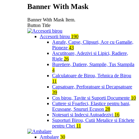
Banner With Mask
Banner With Mask Item.
Button Title
Accesorii birou
190
Agrafe, Capse, Clipsuri, Ace cu Gamalie,
Pioneze
43
Ascutitoare, Adezivi si Lipici, Radiere,
Rigle
26
Buretiere, Datiere, Stampile, Tus Stampila
4
Calculatoare de Birou, Tehnica de Birou
11
Capsatoare, Perforatoare si Decapsatoare
39
Cos birou, Tavite si Suporti Documente
10
Cuttere si Foarfeci, Elastice pentru bani,
Ecusoane, Snururi Ecuson
28
Notesuri si Indecsi Autoadezivi
16
Suporturi Birou, Cutii Metalice si Etichete
pentru Chei
11
Ambalare
30