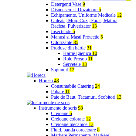
Detergenti Vase
9
Dispensere si Dozatoare
5
Echipamente, Uniforme Medicale
12
Galeata, Mop, Cozi, Faras, Matura,
Racleta, Pulverizator
13
Insecticide
5
Manusi si Masti Protectie
5
Odorizante
35
Produse din hartie
31
Hartie igienica
10
Role Prosop
11
Servetele
13
Sapunuri
12
Horeca
48
Consumabile Catering
24
Pahare
11
Paie de Baut, Tacamuri, Scobitori
13
Instrumente de scris
98
Creioane
5
Creioane colorate
12
Creioane mecanice
13
Fluid, banda corectoare
8
Markere Permanente, Markere,