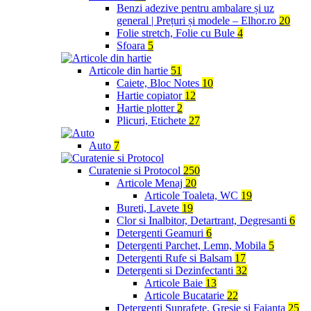
Benzi adezive pentru ambalare și uz
general | Prețuri și modele – Elhor.ro
20
Folie stretch, Folie cu Bule
4
Sfoara
5
Articole din hartie
51
Caiete, Bloc Notes
10
Hartie copiator
12
Hartie plotter
2
Plicuri, Etichete
27
Auto
7
Curatenie si Protocol
250
Articole Menaj
20
Articole Toaleta, WC
19
Bureti, Lavete
19
Clor si Inalbitor, Detartrant, Degresanti
6
Detergenti Geamuri
6
Detergenti Parchet, Lemn, Mobila
5
Detergenti Rufe si Balsam
17
Detergenti si Dezinfectanti
32
Articole Baie
13
Articole Bucatarie
22
Detergenti Suprafete, Gresie si Faianta
25