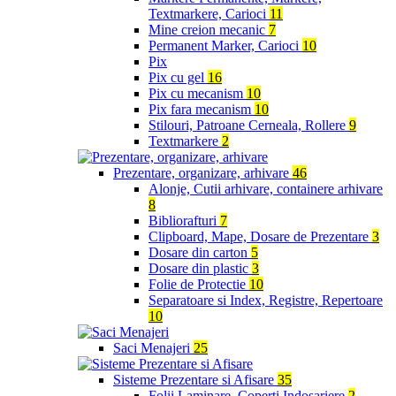
Textmarkere, Carioci
11
Mine creion mecanic
7
Permanent Marker, Carioci
10
Pix
Pix cu gel
16
Pix cu mecanism
10
Pix fara mecanism
10
Stilouri, Patroane Cerneala, Rollere
9
Textmarkere
2
Prezentare, organizare, arhivare
46
Alonje, Cutii arhivare, containere arhivare
8
Bibliorafturi
7
Clipboard, Mape, Dosare de Prezentare
3
Dosare din carton
5
Dosare din plastic
3
Folie de Protectie
10
Separatoare si Index, Registre, Repertoare
10
Saci Menajeri
25
Sisteme Prezentare si Afisare
35
Folii Laminare, Coperti Indosariere
2