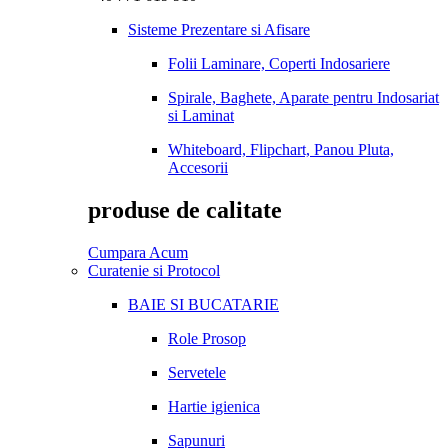
Sisteme Prezentare si Afisare
Folii Laminare, Coperti Indosariere
Spirale, Baghete, Aparate pentru Indosariat
si Laminat
Whiteboard, Flipchart, Panou Pluta,
Accesorii
produse de calitate
Cumpara Acum
Curatenie si Protocol
BAIE SI BUCATARIE
Role Prosop
Servetele
Hartie igienica
Sapunuri