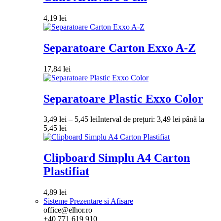
4,19
lei
Separatoare Carton Exxo A-Z
17,84
lei
Separatoare Plastic Exxo Color
3,49
lei
–
5,45
lei
Interval de prețuri: 3,49 lei până la
5,45 lei
Clipboard Simplu A4 Carton
Plastifiat
4,89
lei
Sisteme Prezentare si Afisare
office@elhor.ro
+40 771 619 910