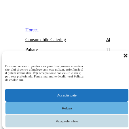
Horeca
Consumabile Catering
24
Pahare
11
Paie de Baut, Tacamuri, Scobitori
13
Folosim cookie-uri pentru a asigura funcționarea corectă a
site-ului și pentru a înțelege cum este utilizat, astfel încât să
îl putem îmbunătăți. Poți accepta toate cookie-urile sau îți
poți seta preferințele. Pentru mai multe detalii, vezi Politica
de cookie-uri.
Acceptă toate
Refuză
Vezi preferințele