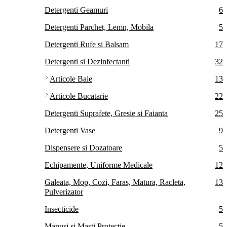
Detergenti Geamuri
6
Detergenti Parchet, Lemn, Mobila
5
Detergenti Rufe si Balsam
17
Detergenti si Dezinfectanti
32
Articole Baie
13
Articole Bucatarie
22
Detergenti Suprafete, Gresie si Faianta
25
Detergenti Vase
9
Dispensere si Dozatoare
5
Echipamente, Uniforme Medicale
12
Galeata, Mop, Cozi, Faras, Matura, Racleta,
13
Pulverizator
Insecticide
5
Manusi si Masti Protectie
5