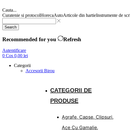
Cauta...
Curatenie si protocol
Horeca
Auto
Articole din hartie
Instrumente de scr
Search
Recommended for you
Refresh
Autentificare
0
Cos
0,00
lei
Categorii
Accesorii Birou
CATEGORII DE
PRODUSE
Agrafe, Capse, Clipsuri,
Ace Cu Gamalie,