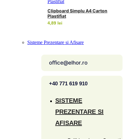
prețuri:
3,49 lei
Clipboard Simplu A4 Carton
până
Plastifiat
la
4,89
lei
5,45 lei
Sisteme Prezentare si Afisare
office@elhor.ro
+40 771 619 910
SISTEME
PREZENTARE SI
AFISARE