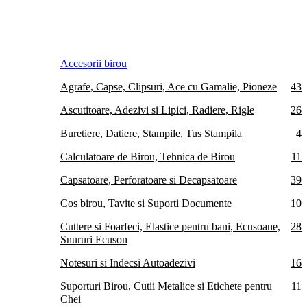
Accesorii birou
Agrafe, Capse, Clipsuri, Ace cu Gamalie, Pioneze
43
Ascutitoare, Adezivi si Lipici, Radiere, Rigle
26
Buretiere, Datiere, Stampile, Tus Stampila
4
Calculatoare de Birou, Tehnica de Birou
11
Capsatoare, Perforatoare si Decapsatoare
39
Cos birou, Tavite si Suporti Documente
10
Cuttere si Foarfeci, Elastice pentru bani, Ecusoane,
28
Snururi Ecuson
Notesuri si Indecsi Autoadezivi
16
Suporturi Birou, Cutii Metalice si Etichete pentru
11
Chei