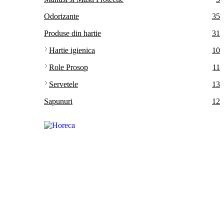
Odorizante
35
Produse din hartie
31
Hartie igienica
10
Role Prosop
11
Servetele
13
Sapunuri
12