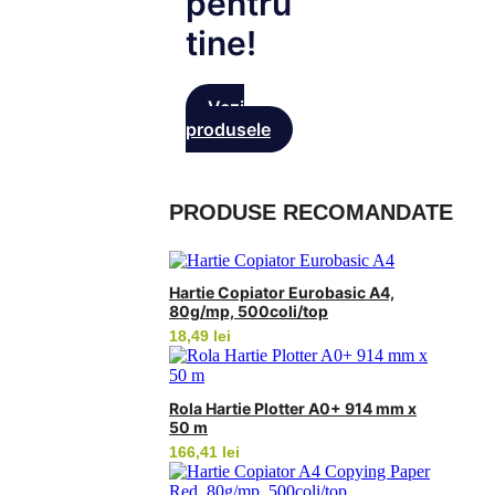
pentru
tine!
Vezi
produsele
PRODUSE RECOMANDATE
Hartie Copiator Eurobasic A4,
80g/mp, 500coli/top
18,49
lei
Rola Hartie Plotter A0+ 914 mm x
50 m
166,41
lei