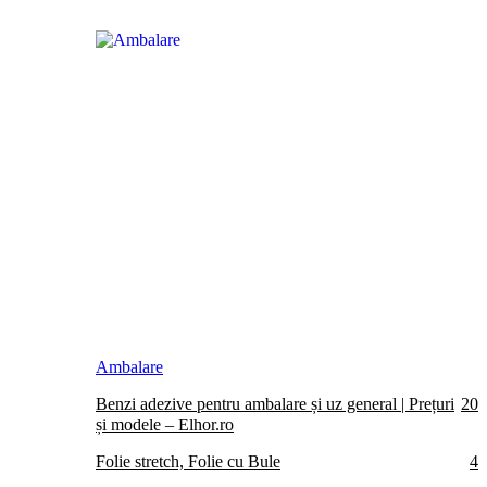
Ambalare
Benzi adezive pentru ambalare și uz general | Prețuri
20
și modele – Elhor.ro
Folie stretch, Folie cu Bule
4