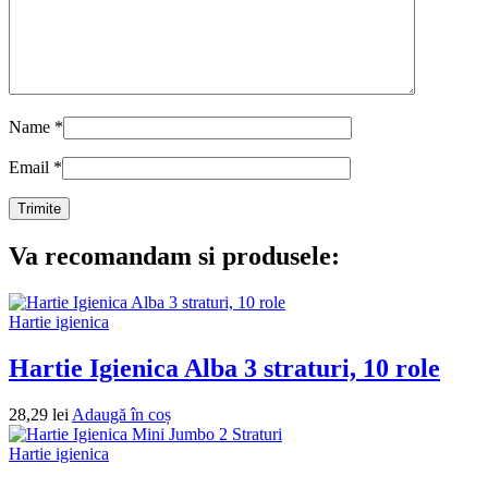
Name
*
Email
*
Va recomandam si produsele:
Hartie igienica
Hartie Igienica Alba 3 straturi, 10 role
28,29
lei
Adaugă în coș
Hartie igienica