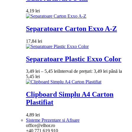
4,19
lei
Separatoare Carton Exxo A-Z
17,84
lei
Separatoare Plastic Exxo Color
3,49
lei
–
5,45
lei
Interval de prețuri: 3,49 lei până la
5,45 lei
Clipboard Simplu A4 Carton
Plastifiat
4,89
lei
Sisteme Prezentare si Afisare
office@elhor.ro
+40 771 619 910