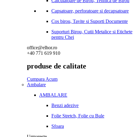
Calculatoare de Birou, Tehnica de Birou
Capsatoare, perforatoare si decapsatoare
Cos birou, Tavite si Suporti Documente
Suporturi Birou, Cutii Metalice si Etichete
pentru Chei
office@elhor.ro
+40 771 619 910
produse de calitate
Cumpara Acum
Ambalare
AMBALARE
Benzi adezive
Folie Stretch, Folie cu Bule
Sfoara
Urmareste