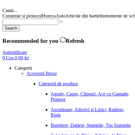
Cauta...
Curatenie si protocol
Horeca
Auto
Articole din hartie
Instrumente de scr
Search
Recommended for you
Refresh
Autentificare
0
Cos
0,00
lei
Categorii
Accesorii Birou
Categorii de produse
Agrafe, Capse, Clipsuri, Ace cu Gamalie,
Pioneze
Ascutitoare, Adezivi si Lipici, Radiere,
Rigle
Buretiere, Datiere, Stampile, Tus Stampila