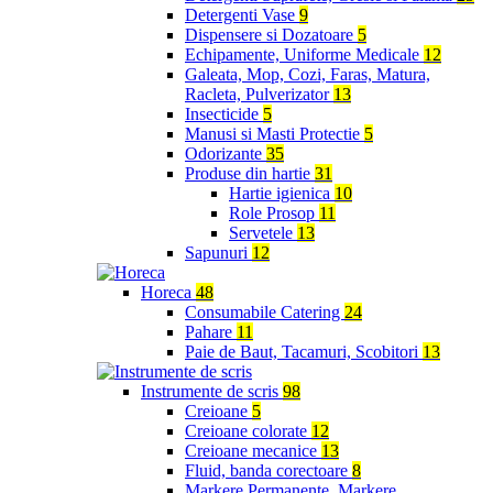
Detergenti Vase
9
Dispensere si Dozatoare
5
Echipamente, Uniforme Medicale
12
Galeata, Mop, Cozi, Faras, Matura,
Racleta, Pulverizator
13
Insecticide
5
Manusi si Masti Protectie
5
Odorizante
35
Produse din hartie
31
Hartie igienica
10
Role Prosop
11
Servetele
13
Sapunuri
12
Horeca
48
Consumabile Catering
24
Pahare
11
Paie de Baut, Tacamuri, Scobitori
13
Instrumente de scris
98
Creioane
5
Creioane colorate
12
Creioane mecanice
13
Fluid, banda corectoare
8
Markere Permanente, Markere,