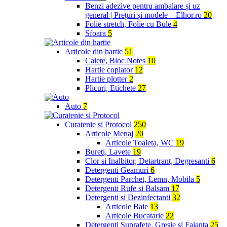
Benzi adezive pentru ambalare și uz
general | Prețuri și modele – Elhor.ro
20
Folie stretch, Folie cu Bule
4
Sfoara
5
Articole din hartie
51
Caiete, Bloc Notes
10
Hartie copiator
12
Hartie plotter
2
Plicuri, Etichete
27
Auto
7
Curatenie si Protocol
250
Articole Menaj
20
Articole Toaleta, WC
19
Bureti, Lavete
19
Clor si Inalbitor, Detartrant, Degresanti
6
Detergenti Geamuri
6
Detergenti Parchet, Lemn, Mobila
5
Detergenti Rufe si Balsam
17
Detergenti si Dezinfectanti
32
Articole Baie
13
Articole Bucatarie
22
Detergenti Suprafete, Gresie si Faianta
25