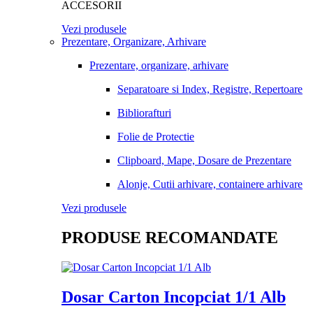
ACCESORII
Vezi produsele
Prezentare, Organizare, Arhivare
Prezentare, organizare, arhivare
Separatoare si Index, Registre, Repertoare
Bibliorafturi
Folie de Protectie
Clipboard, Mape, Dosare de Prezentare
Alonje, Cutii arhivare, containere arhivare
Vezi produsele
PRODUSE RECOMANDATE
Dosar Carton Incopciat 1/1 Alb