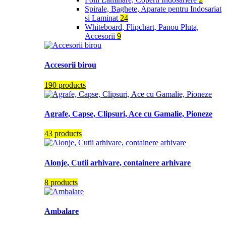
Spirale, Baghete, Aparate pentru Indosariat
si Laminat
24
Whiteboard, Flipchart, Panou Pluta,
Accesorii
9
Accesorii birou
190 products
Agrafe, Capse, Clipsuri, Ace cu Gamalie, Pioneze
43 products
Alonje, Cutii arhivare, containere arhivare
8 products
Ambalare