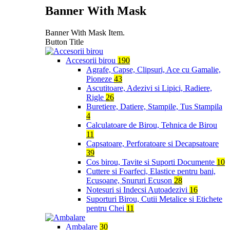
Banner With Mask
Banner With Mask Item.
Button Title
Accesorii birou
190
Agrafe, Capse, Clipsuri, Ace cu Gamalie,
Pioneze
43
Ascutitoare, Adezivi si Lipici, Radiere,
Rigle
26
Buretiere, Datiere, Stampile, Tus Stampila
4
Calculatoare de Birou, Tehnica de Birou
11
Capsatoare, Perforatoare si Decapsatoare
39
Cos birou, Tavite si Suporti Documente
10
Cuttere si Foarfeci, Elastice pentru bani,
Ecusoane, Snururi Ecuson
28
Notesuri si Indecsi Autoadezivi
16
Suporturi Birou, Cutii Metalice si Etichete
pentru Chei
11
Ambalare
30