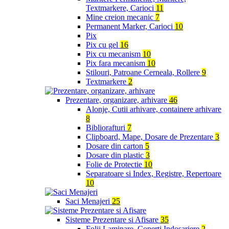
Textmarkere, Carioci
11
Mine creion mecanic
7
Permanent Marker, Carioci
10
Pix
Pix cu gel
16
Pix cu mecanism
10
Pix fara mecanism
10
Stilouri, Patroane Cerneala, Rollere
9
Textmarkere
2
Prezentare, organizare, arhivare
46
Alonje, Cutii arhivare, containere arhivare
8
Bibliorafturi
7
Clipboard, Mape, Dosare de Prezentare
3
Dosare din carton
5
Dosare din plastic
3
Folie de Protectie
10
Separatoare si Index, Registre, Repertoare
10
Saci Menajeri
25
Sisteme Prezentare si Afisare
35
Folii Laminare, Coperti Indosariere
2