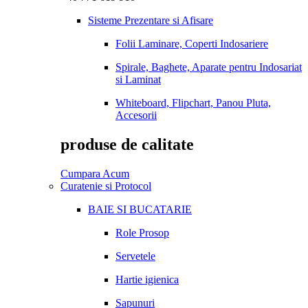
Sisteme Prezentare si Afisare
Folii Laminare, Coperti Indosariere
Spirale, Baghete, Aparate pentru Indosariat
si Laminat
Whiteboard, Flipchart, Panou Pluta,
Accesorii
produse de calitate
Cumpara Acum
Curatenie si Protocol
BAIE SI BUCATARIE
Role Prosop
Servetele
Hartie igienica
Sapunuri