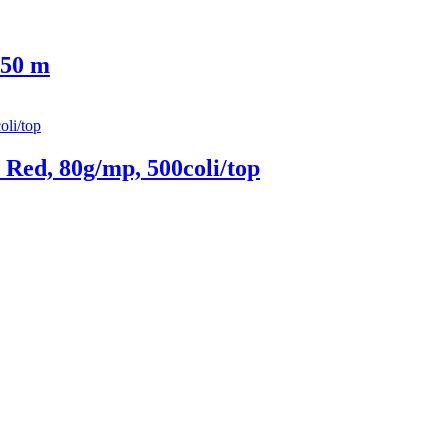
 50 m
Red, 80g/mp, 500coli/top