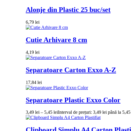
Alonje din Plastic 25 buc/set
6,79
lei
Cutie Arhivare 8 cm
4,19
lei
Separatoare Carton Exxo A-Z
17,84
lei
Separatoare Plastic Exxo Color
3,49
lei
–
5,45
lei
Interval de prețuri: 3,49 lei până la 5,45 
Clipboard Simplu A4 Carton Plasti