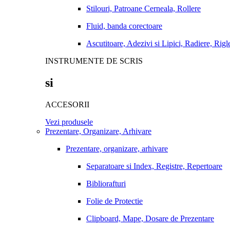
Stilouri, Patroane Cerneala, Rollere
Fluid, banda corectoare
Ascutitoare, Adezivi si Lipici, Radiere, Rigl
INSTRUMENTE DE SCRIS
si
ACCESORII
Vezi produsele
Prezentare, Organizare, Arhivare
Prezentare, organizare, arhivare
Separatoare si Index, Registre, Repertoare
Bibliorafturi
Folie de Protectie
Clipboard, Mape, Dosare de Prezentare