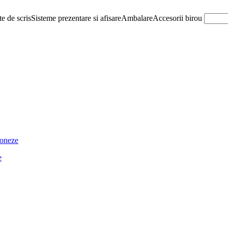
e de scris
Sisteme prezentare si afisare
Ambalare
Accesorii birou
ioneze
e