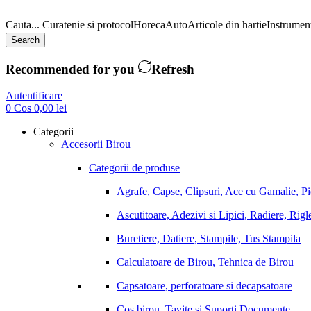
Cauta...
Curatenie si protocol
Horeca
Auto
Articole din hartie
Instrument
Search
Recommended for you
Refresh
Autentificare
0
Cos
0,00
lei
Categorii
Accesorii Birou
Categorii de produse
Agrafe, Capse, Clipsuri, Ace cu Gamalie, P
Ascutitoare, Adezivi si Lipici, Radiere, Rigl
Buretiere, Datiere, Stampile, Tus Stampila
Calculatoare de Birou, Tehnica de Birou
Capsatoare, perforatoare si decapsatoare
Cos birou, Tavite si Suporti Documente