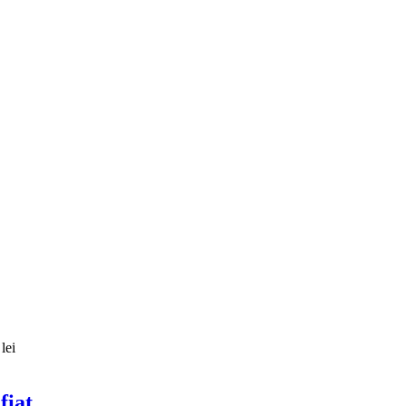
lei
fiat