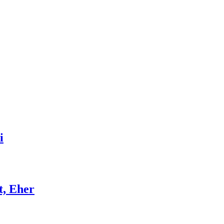
i
t, Eher