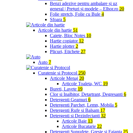
Benzi adezive pentru ambalare și uz
general | Prețuri și modele – Elhor.ro
20
Folie stretch, Folie cu Bule
4
Sfoara
5
Articole din hartie
51
Caiete, Bloc Notes
10
Hartie copiator
12
Hartie plotter
2
Plicuri, Etichete
27
Auto
7
Curatenie si Protocol
250
Articole Menaj
20
Articole Toaleta, WC
19
Bureti, Lavete
19
Clor si Inalbitor, Detartrant, Degresanti
6
Detergenti Geamuri
6
Detergenti Parchet, Lemn, Mobila
5
Detergenti Rufe si Balsam
17
Detergenti si Dezinfectanti
32
Articole Baie
13
Articole Bucatarie
22
Detergenti Suprafete, Gresie si Faianta
25