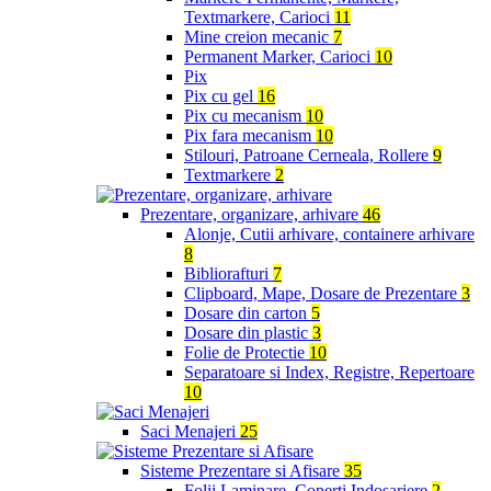
Textmarkere, Carioci
11
Mine creion mecanic
7
Permanent Marker, Carioci
10
Pix
Pix cu gel
16
Pix cu mecanism
10
Pix fara mecanism
10
Stilouri, Patroane Cerneala, Rollere
9
Textmarkere
2
Prezentare, organizare, arhivare
46
Alonje, Cutii arhivare, containere arhivare
8
Bibliorafturi
7
Clipboard, Mape, Dosare de Prezentare
3
Dosare din carton
5
Dosare din plastic
3
Folie de Protectie
10
Separatoare si Index, Registre, Repertoare
10
Saci Menajeri
25
Sisteme Prezentare si Afisare
35
Folii Laminare, Coperti Indosariere
2