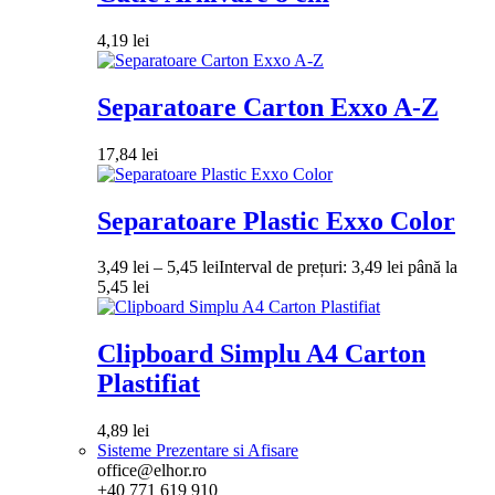
4,19
lei
Separatoare Carton Exxo A-Z
17,84
lei
Separatoare Plastic Exxo Color
3,49
lei
–
5,45
lei
Interval de prețuri: 3,49 lei până la
5,45 lei
Clipboard Simplu A4 Carton
Plastifiat
4,89
lei
Sisteme Prezentare si Afisare
office@elhor.ro
+40 771 619 910