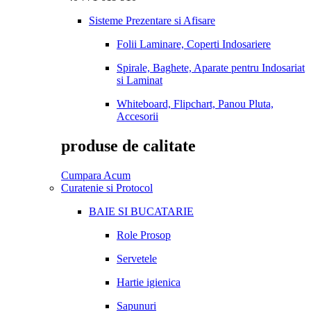
Sisteme Prezentare si Afisare
Folii Laminare, Coperti Indosariere
Spirale, Baghete, Aparate pentru Indosariat
si Laminat
Whiteboard, Flipchart, Panou Pluta,
Accesorii
produse de calitate
Cumpara Acum
Curatenie si Protocol
BAIE SI BUCATARIE
Role Prosop
Servetele
Hartie igienica
Sapunuri