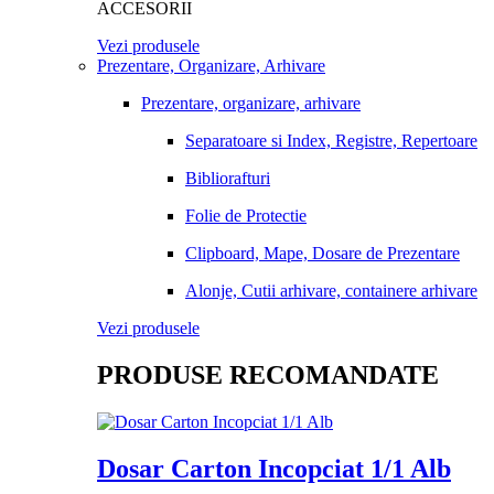
ACCESORII
Vezi produsele
Prezentare, Organizare, Arhivare
Prezentare, organizare, arhivare
Separatoare si Index, Registre, Repertoare
Bibliorafturi
Folie de Protectie
Clipboard, Mape, Dosare de Prezentare
Alonje, Cutii arhivare, containere arhivare
Vezi produsele
PRODUSE RECOMANDATE
Dosar Carton Incopciat 1/1 Alb