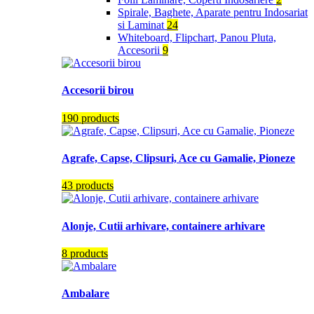
Spirale, Baghete, Aparate pentru Indosariat
si Laminat
24
Whiteboard, Flipchart, Panou Pluta,
Accesorii
9
Accesorii birou
190 products
Agrafe, Capse, Clipsuri, Ace cu Gamalie, Pioneze
43 products
Alonje, Cutii arhivare, containere arhivare
8 products
Ambalare