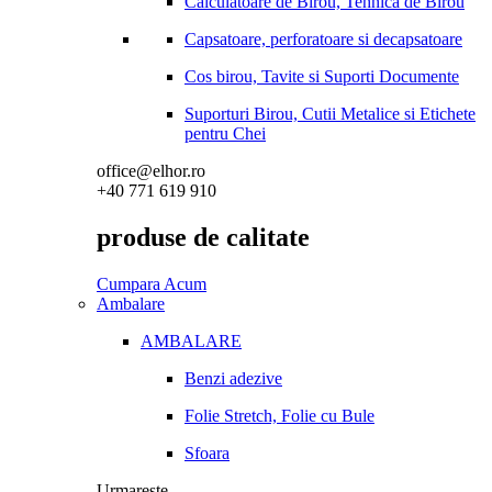
Calculatoare de Birou, Tehnica de Birou
Capsatoare, perforatoare si decapsatoare
Cos birou, Tavite si Suporti Documente
Suporturi Birou, Cutii Metalice si Etichete
pentru Chei
office@elhor.ro
+40 771 619 910
produse de calitate
Cumpara Acum
Ambalare
AMBALARE
Benzi adezive
Folie Stretch, Folie cu Bule
Sfoara
Urmareste