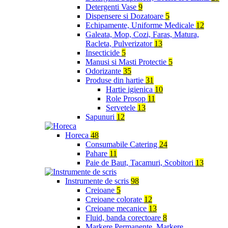
Detergenti Vase
9
Dispensere si Dozatoare
5
Echipamente, Uniforme Medicale
12
Galeata, Mop, Cozi, Faras, Matura,
Racleta, Pulverizator
13
Insecticide
5
Manusi si Masti Protectie
5
Odorizante
35
Produse din hartie
31
Hartie igienica
10
Role Prosop
11
Servetele
13
Sapunuri
12
Horeca
48
Consumabile Catering
24
Pahare
11
Paie de Baut, Tacamuri, Scobitori
13
Instrumente de scris
98
Creioane
5
Creioane colorate
12
Creioane mecanice
13
Fluid, banda corectoare
8
Markere Permanente, Markere,