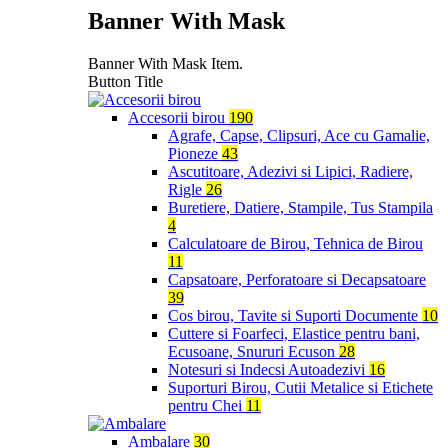
Banner With Mask
Banner With Mask Item.
Button Title
Accesorii birou
190
Agrafe, Capse, Clipsuri, Ace cu Gamalie,
Pioneze
43
Ascutitoare, Adezivi si Lipici, Radiere,
Rigle
26
Buretiere, Datiere, Stampile, Tus Stampila
4
Calculatoare de Birou, Tehnica de Birou
11
Capsatoare, Perforatoare si Decapsatoare
39
Cos birou, Tavite si Suporti Documente
10
Cuttere si Foarfeci, Elastice pentru bani,
Ecusoane, Snururi Ecuson
28
Notesuri si Indecsi Autoadezivi
16
Suporturi Birou, Cutii Metalice si Etichete
pentru Chei
11
Ambalare
30