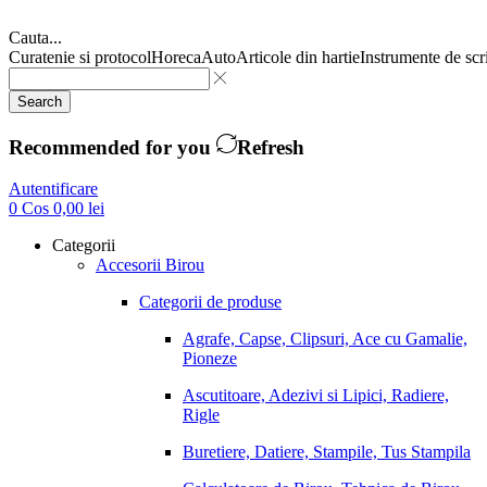
Cauta...
Curatenie si protocol
Horeca
Auto
Articole din hartie
Instrumente de scr
Search
Recommended for you
Refresh
Autentificare
0
Cos
0,00
lei
Categorii
Accesorii Birou
Categorii de produse
Agrafe, Capse, Clipsuri, Ace cu Gamalie,
Pioneze
Ascutitoare, Adezivi si Lipici, Radiere,
Rigle
Buretiere, Datiere, Stampile, Tus Stampila