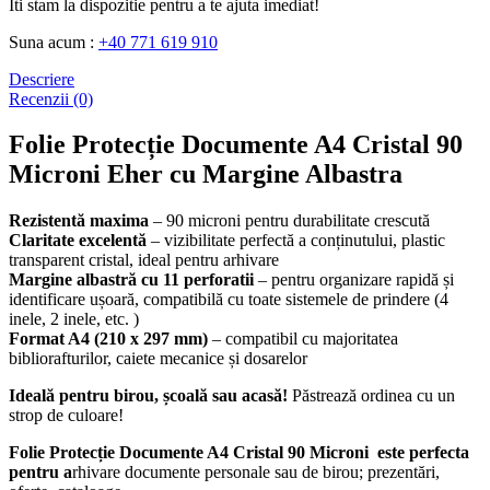
Iti stam la dispozitie pentru a te ajuta imediat!
Suna acum :
+40 771 619 910
Descriere
Recenzii (0)
Folie Protecție Documente A4
Cristal
90
Microni
Eher
cu Margine Albastra
Rezistentă maxima
– 90 microni pentru durabilitate crescută
Claritate excelentă
– vizibilitate perfectă a conținutului, plastic
transparent cristal, ideal pentru arhivare
Margine albastră cu 11 perforatii
– pentru organizare rapidă și
identificare ușoară, compatibilă cu toate sistemele de prindere (4
inele, 2 inele, etc. )
Format A4 (210 x 297 mm)
– compatibil cu majoritatea
bibliorafturilor, caiete mecanice și dosarelor
Ideală pentru birou, școală sau acasă!
Păstrează ordinea cu un
strop de culoare!
Folie Protecție Documente A4 Cristal 90 Microni este perfecta
pentru a
rhivare documente personale sau de birou; prezentări,