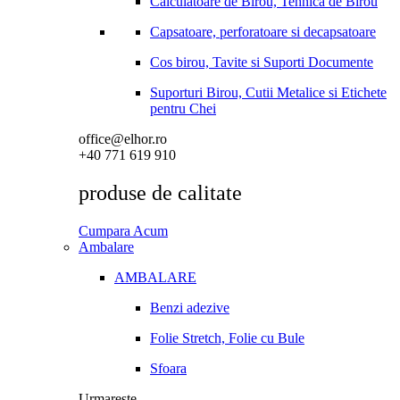
Calculatoare de Birou, Tehnica de Birou
Capsatoare, perforatoare si decapsatoare
Cos birou, Tavite si Suporti Documente
Suporturi Birou, Cutii Metalice si Etichete
pentru Chei
office@elhor.ro
+40 771 619 910
produse de calitate
Cumpara Acum
Ambalare
AMBALARE
Benzi adezive
Folie Stretch, Folie cu Bule
Sfoara
Urmareste