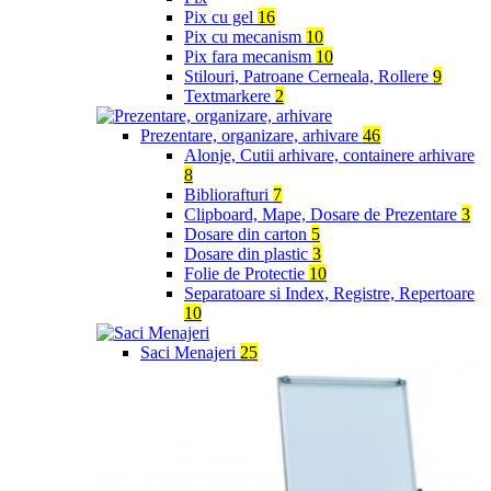
Pix cu gel
16
Pix cu mecanism
10
Pix fara mecanism
10
Stilouri, Patroane Cerneala, Rollere
9
Textmarkere
2
Prezentare, organizare, arhivare
46
Alonje, Cutii arhivare, containere arhivare
8
Bibliorafturi
7
Clipboard, Mape, Dosare de Prezentare
3
Dosare din carton
5
Dosare din plastic
3
Folie de Protectie
10
Separatoare si Index, Registre, Repertoare
10
Saci Menajeri
25