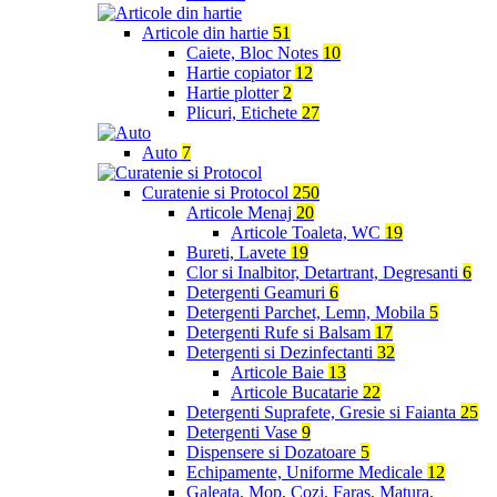
Articole din hartie
51
Caiete, Bloc Notes
10
Hartie copiator
12
Hartie plotter
2
Plicuri, Etichete
27
Auto
7
Curatenie si Protocol
250
Articole Menaj
20
Articole Toaleta, WC
19
Bureti, Lavete
19
Clor si Inalbitor, Detartrant, Degresanti
6
Detergenti Geamuri
6
Detergenti Parchet, Lemn, Mobila
5
Detergenti Rufe si Balsam
17
Detergenti si Dezinfectanti
32
Articole Baie
13
Articole Bucatarie
22
Detergenti Suprafete, Gresie si Faianta
25
Detergenti Vase
9
Dispensere si Dozatoare
5
Echipamente, Uniforme Medicale
12
Galeata, Mop, Cozi, Faras, Matura,