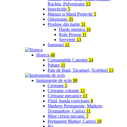
Racleta, Pulverizator
13
Insecticide
5
Manusi si Masti Protectie
5
Odorizante
35
Produse din hartie
31
Hartie igienica
10
Role Prosop
11
Servetele
13
Sapunuri
12
Horeca
48
Consumabile Catering
24
Pahare
11
Paie de Baut, Tacamuri, Scobitori
13
Instrumente de scris
98
Creioane
5
Creioane colorate
12
Creioane mecanice
13
Fluid, banda corectoare
8
Markere Permanente, Markere,
Textmarkere, Carioci
11
Mine creion mecanic
7
Permanent Marker, Carioci
10
Pix