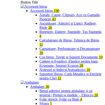
Button Title
Accesorii birou
190
Agrafe, Capse, Clipsuri, Ace cu Gamalie,
Pioneze
43
Ascutitoare, Adezivi si Lipici, Radiere,
Rigle
26
Buretiere, Datiere, Stampile, Tus Stampila
4
Calculatoare de Birou, Tehnica de Birou
11
Capsatoare, Perforatoare si Decapsatoare
39
Cos birou, Tavite si Suporti Documente
10
Cuttere si Foarfeci, Elastice pentru bani,
Ecusoane, Snururi Ecuson
28
Notesuri si Indecsi Autoadezivi
16
Suporturi Birou, Cutii Metalice si Etichete
pentru Chei
11
Ambalare
30
Benzi adezive pentru ambalare și uz
general | Prețuri și modele – Elhor.ro
20
Folie stretch, Folie cu Bule
4
Sfoara
5