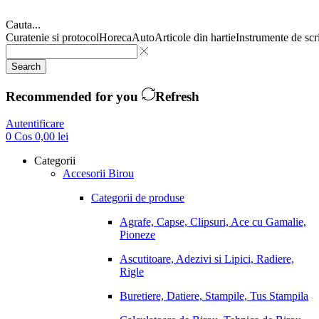
Cauta...
Curatenie si protocol
Horeca
Auto
Articole din hartie
Instrumente de scr
Search
Recommended for you
Refresh
Autentificare
0
Cos
0,00
lei
Categorii
Accesorii Birou
Categorii de produse
Agrafe, Capse, Clipsuri, Ace cu Gamalie,
Pioneze
Ascutitoare, Adezivi si Lipici, Radiere,
Rigle
Buretiere, Datiere, Stampile, Tus Stampila