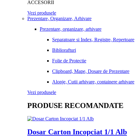
ACCESORII
Vezi produsele
Prezentare, Organizare, Arhivare
Prezentare, organizare, arhivare
Separatoare si Index, Registre, Repertoare
Bibliorafturi
Folie de Protectie
Clipboard, Mape, Dosare de Prezentare
Alonje, Cutii arhivare, containere arhivare
Vezi produsele
PRODUSE RECOMANDATE
Dosar Carton Incopciat 1/1 Alb