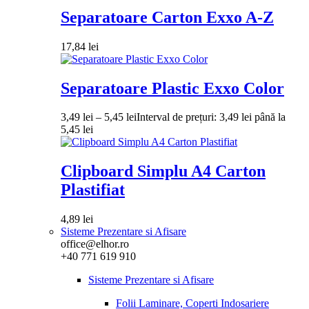
Separatoare Carton Exxo A-Z
17,84
lei
Separatoare Plastic Exxo Color
3,49
lei
–
5,45
lei
Interval de prețuri: 3,49 lei până la
5,45 lei
Clipboard Simplu A4 Carton
Plastifiat
4,89
lei
Sisteme Prezentare si Afisare
office@elhor.ro
+40 771 619 910
Sisteme Prezentare si Afisare
Folii Laminare, Coperti Indosariere