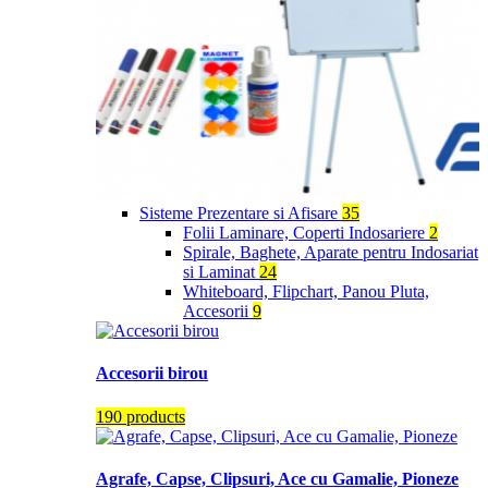
Sisteme Prezentare si Afisare
35
Folii Laminare, Coperti Indosariere
2
Spirale, Baghete, Aparate pentru Indosariat
si Laminat
24
Whiteboard, Flipchart, Panou Pluta,
Accesorii
9
Accesorii birou
190 products
Agrafe, Capse, Clipsuri, Ace cu Gamalie, Pioneze