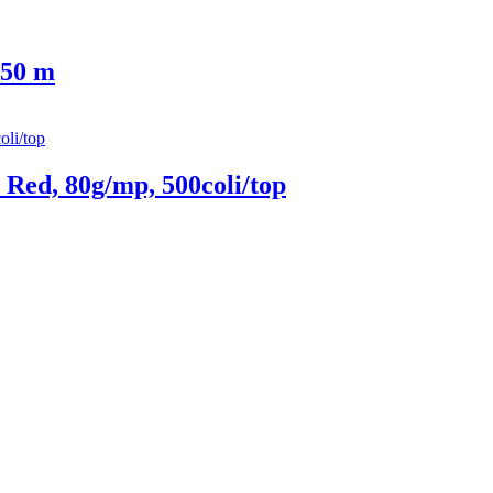
 50 m
Red, 80g/mp, 500coli/top