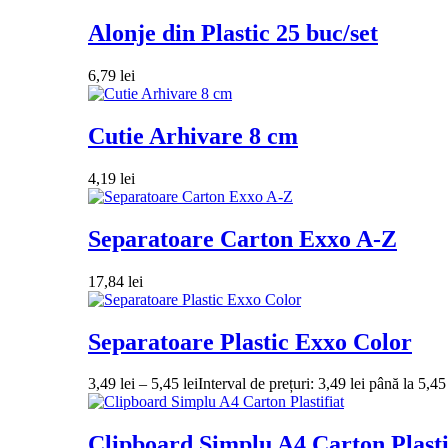
Alonje din Plastic 25 buc/set
6,79
lei
Cutie Arhivare 8 cm
4,19
lei
Separatoare Carton Exxo A-Z
17,84
lei
Separatoare Plastic Exxo Color
3,49
lei
–
5,45
lei
Interval de prețuri: 3,49 lei până la 5,45 
Clipboard Simplu A4 Carton Plasti