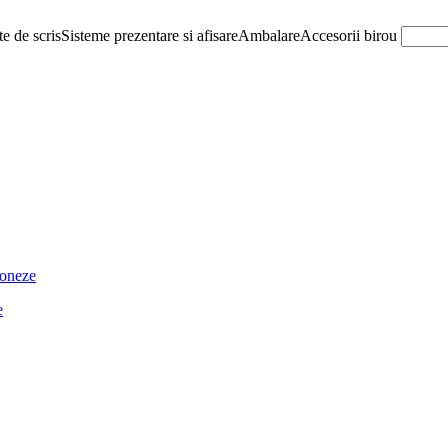
e de scris
Sisteme prezentare si afisare
Ambalare
Accesorii birou
ioneze
e