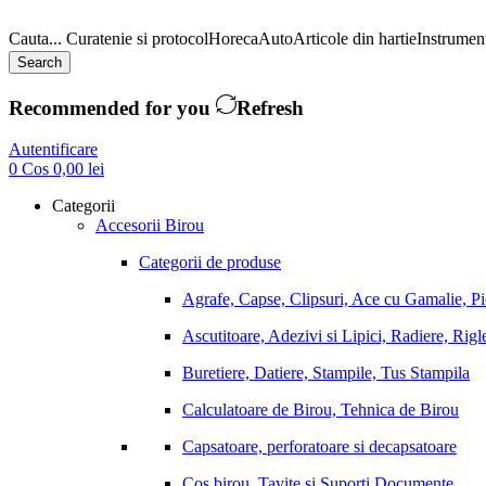
Cauta...
Curatenie si protocol
Horeca
Auto
Articole din hartie
Instrument
Search
Recommended for you
Refresh
Autentificare
0
Cos
0,00
lei
Categorii
Accesorii Birou
Categorii de produse
Agrafe, Capse, Clipsuri, Ace cu Gamalie, P
Ascutitoare, Adezivi si Lipici, Radiere, Rigl
Buretiere, Datiere, Stampile, Tus Stampila
Calculatoare de Birou, Tehnica de Birou
Capsatoare, perforatoare si decapsatoare
Cos birou, Tavite si Suporti Documente