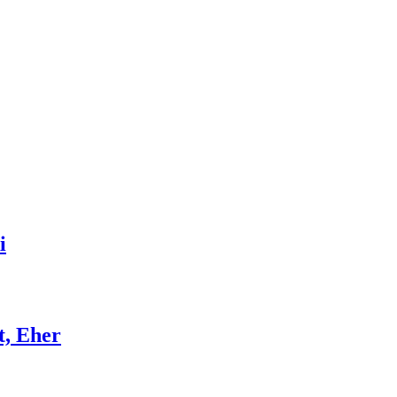
i
t, Eher