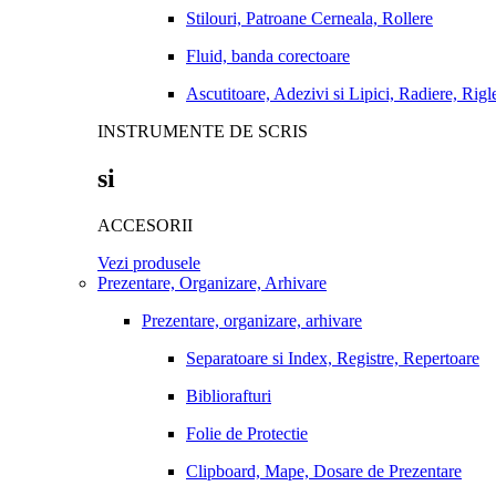
Stilouri, Patroane Cerneala, Rollere
Fluid, banda corectoare
Ascutitoare, Adezivi si Lipici, Radiere, Rigl
INSTRUMENTE DE SCRIS
si
ACCESORII
Vezi produsele
Prezentare, Organizare, Arhivare
Prezentare, organizare, arhivare
Separatoare si Index, Registre, Repertoare
Bibliorafturi
Folie de Protectie
Clipboard, Mape, Dosare de Prezentare