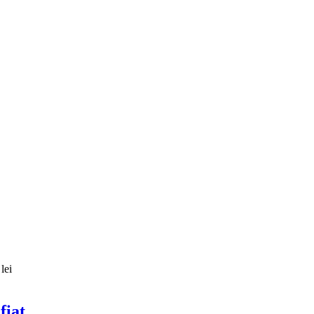
lei
fiat