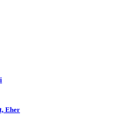
i
t, Eher