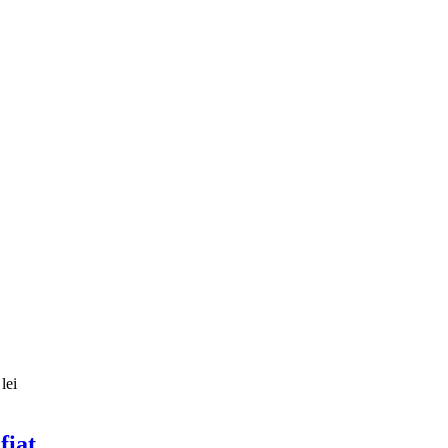
lei
fiat