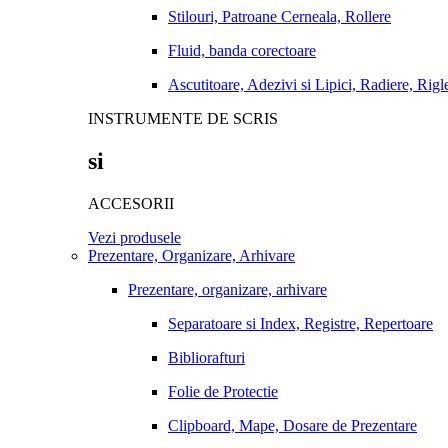
Stilouri, Patroane Cerneala, Rollere
Fluid, banda corectoare
Ascutitoare, Adezivi si Lipici, Radiere, Rigl
INSTRUMENTE DE SCRIS
si
ACCESORII
Vezi produsele
Prezentare, Organizare, Arhivare
Prezentare, organizare, arhivare
Separatoare si Index, Registre, Repertoare
Bibliorafturi
Folie de Protectie
Clipboard, Mape, Dosare de Prezentare