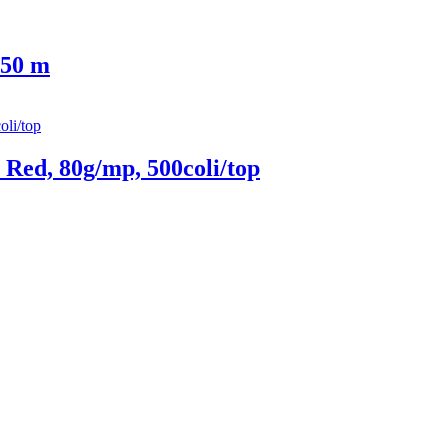
 50 m
Red, 80g/mp, 500coli/top