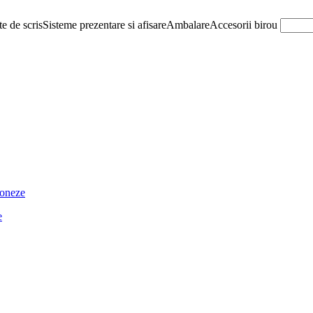
e de scris
Sisteme prezentare si afisare
Ambalare
Accesorii birou
ioneze
e