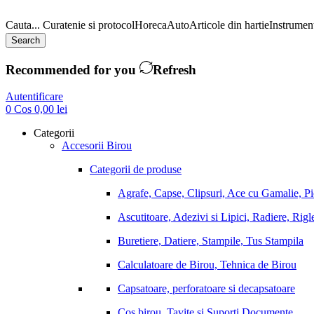
Cauta...
Curatenie si protocol
Horeca
Auto
Articole din hartie
Instrument
Search
Recommended for you
Refresh
Autentificare
0
Cos
0,00
lei
Categorii
Accesorii Birou
Categorii de produse
Agrafe, Capse, Clipsuri, Ace cu Gamalie, P
Ascutitoare, Adezivi si Lipici, Radiere, Rigl
Buretiere, Datiere, Stampile, Tus Stampila
Calculatoare de Birou, Tehnica de Birou
Capsatoare, perforatoare si decapsatoare
Cos birou, Tavite si Suporti Documente