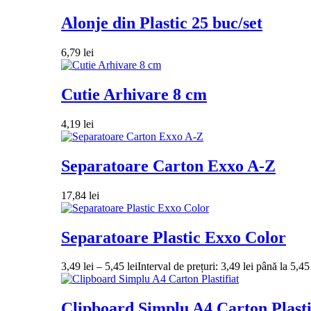
Alonje din Plastic 25 buc/set
6,79
lei
Cutie Arhivare 8 cm
4,19
lei
Separatoare Carton Exxo A-Z
17,84
lei
Separatoare Plastic Exxo Color
3,49
lei
–
5,45
lei
Interval de prețuri: 3,49 lei până la 5,45 
Clipboard Simplu A4 Carton Plasti