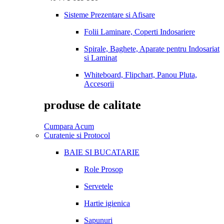
Sisteme Prezentare si Afisare
Folii Laminare, Coperti Indosariere
Spirale, Baghete, Aparate pentru Indosariat
si Laminat
Whiteboard, Flipchart, Panou Pluta,
Accesorii
produse de calitate
Cumpara Acum
Curatenie si Protocol
BAIE SI BUCATARIE
Role Prosop
Servetele
Hartie igienica
Sapunuri