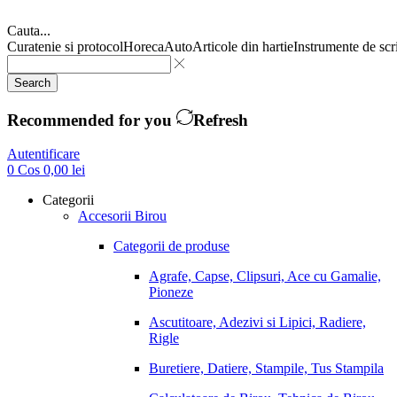
Cauta...
Curatenie si protocol
Horeca
Auto
Articole din hartie
Instrumente de scr
Search
Recommended for you
Refresh
Autentificare
0
Cos
0,00
lei
Categorii
Accesorii Birou
Categorii de produse
Agrafe, Capse, Clipsuri, Ace cu Gamalie,
Pioneze
Ascutitoare, Adezivi si Lipici, Radiere,
Rigle
Buretiere, Datiere, Stampile, Tus Stampila