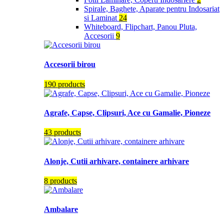
Spirale, Baghete, Aparate pentru Indosariat
si Laminat
24
Whiteboard, Flipchart, Panou Pluta,
Accesorii
9
Accesorii birou
190 products
Agrafe, Capse, Clipsuri, Ace cu Gamalie, Pioneze
43 products
Alonje, Cutii arhivare, containere arhivare
8 products
Ambalare