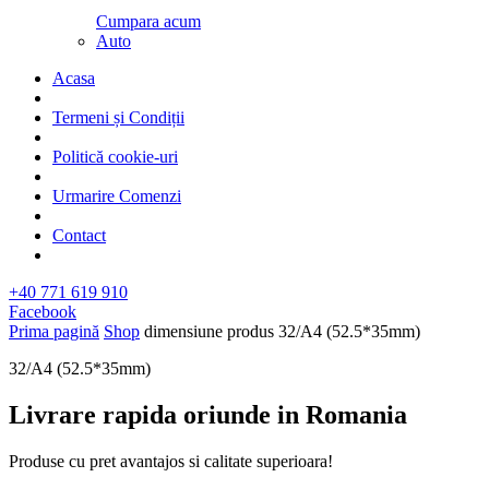
Cumpara acum
Auto
Acasa
Termeni și Condiții
Politică cookie-uri
Urmarire Comenzi
Contact
+40 771 619 910
Facebook
Prima pagină
Shop
dimensiune produs
32/A4 (52.5*35mm)
32/A4 (52.5*35mm)
Livrare rapida oriunde in Romania​
Produse cu pret avantajos si calitate superioara!