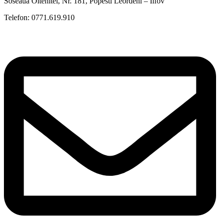
Soseaua Oltenitei, Nr. 181, Popesti Leordeni – Ilfov
Telefon: 0771.619.910