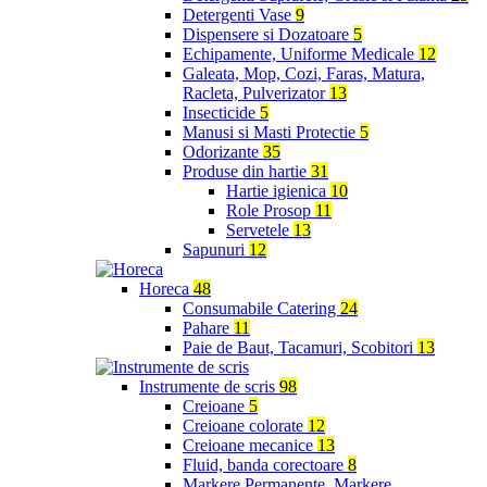
Detergenti Vase
9
Dispensere si Dozatoare
5
Echipamente, Uniforme Medicale
12
Galeata, Mop, Cozi, Faras, Matura,
Racleta, Pulverizator
13
Insecticide
5
Manusi si Masti Protectie
5
Odorizante
35
Produse din hartie
31
Hartie igienica
10
Role Prosop
11
Servetele
13
Sapunuri
12
Horeca
48
Consumabile Catering
24
Pahare
11
Paie de Baut, Tacamuri, Scobitori
13
Instrumente de scris
98
Creioane
5
Creioane colorate
12
Creioane mecanice
13
Fluid, banda corectoare
8
Markere Permanente, Markere,