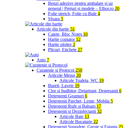
Benzi adezive pentru ambalare și uz
general | Prețuri și modele – Elhor.ro
20
Folie stretch, Folie cu Bule
4
Sfoara
5
Articole din hartie
51
Caiete, Bloc Notes
10
Hartie copiator
12
Hartie plotter
2
Plicuri, Etichete
27
Auto
7
Curatenie si Protocol
250
Articole Menaj
20
Articole Toaleta, WC
19
Bureti, Lavete
19
Clor si Inalbitor, Detartrant, Degresanti
6
Detergenti Geamuri
6
Detergenti Parchet, Lemn, Mobila
5
Detergenti Rufe si Balsam
17
Detergenti si Dezinfectanti
32
Articole Baie
13
Articole Bucatarie
22
Detergenti Suprafete, Gresie si Faianta
25