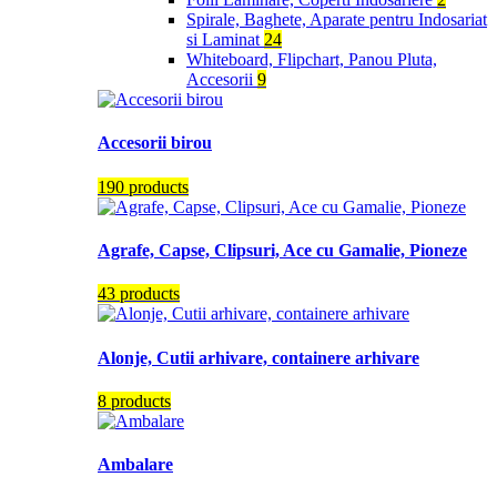
Spirale, Baghete, Aparate pentru Indosariat
si Laminat
24
Whiteboard, Flipchart, Panou Pluta,
Accesorii
9
Accesorii birou
190 products
Agrafe, Capse, Clipsuri, Ace cu Gamalie, Pioneze
43 products
Alonje, Cutii arhivare, containere arhivare
8 products
Ambalare