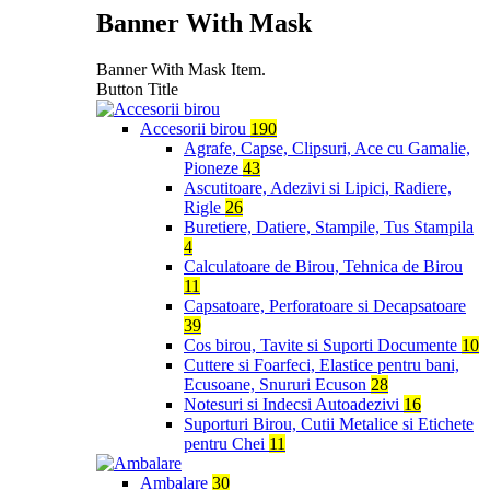
Banner With Mask
Banner With Mask Item.
Button Title
Accesorii birou
190
Agrafe, Capse, Clipsuri, Ace cu Gamalie,
Pioneze
43
Ascutitoare, Adezivi si Lipici, Radiere,
Rigle
26
Buretiere, Datiere, Stampile, Tus Stampila
4
Calculatoare de Birou, Tehnica de Birou
11
Capsatoare, Perforatoare si Decapsatoare
39
Cos birou, Tavite si Suporti Documente
10
Cuttere si Foarfeci, Elastice pentru bani,
Ecusoane, Snururi Ecuson
28
Notesuri si Indecsi Autoadezivi
16
Suporturi Birou, Cutii Metalice si Etichete
pentru Chei
11
Ambalare
30