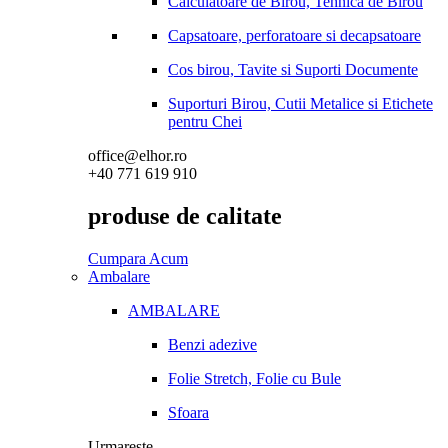
Calculatoare de Birou, Tehnica de Birou
Capsatoare, perforatoare si decapsatoare
Cos birou, Tavite si Suporti Documente
Suporturi Birou, Cutii Metalice si Etichete
pentru Chei
office@elhor.ro
+40 771 619 910
produse de calitate
Cumpara Acum
Ambalare
AMBALARE
Benzi adezive
Folie Stretch, Folie cu Bule
Sfoara
Urmareste