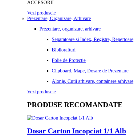
ACCESORII
Vezi produsele
Prezentare, Organizare, Arhivare
Prezentare, organizare, arhivare
Separatoare si Index, Registre, Repertoare
Bibliorafturi
Folie de Protectie
Clipboard, Mape, Dosare de Prezentare
Alonje, Cutii arhivare, containere arhivare
Vezi produsele
PRODUSE RECOMANDATE
Dosar Carton Incopciat 1/1 Alb