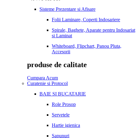
Sisteme Prezentare si Afisare
Folii Laminare, Coperti Indosariere
Spirale, Baghete, Aparate pentru Indosariat
si Laminat
Whiteboard, Flipchart, Panou Pluta,
Accesorii
produse de calitate
Cumpara Acum
Curatenie si Protocol
BAIE SI BUCATARIE
Role Prosop
Servetele
Hartie igienica
Sapunuri