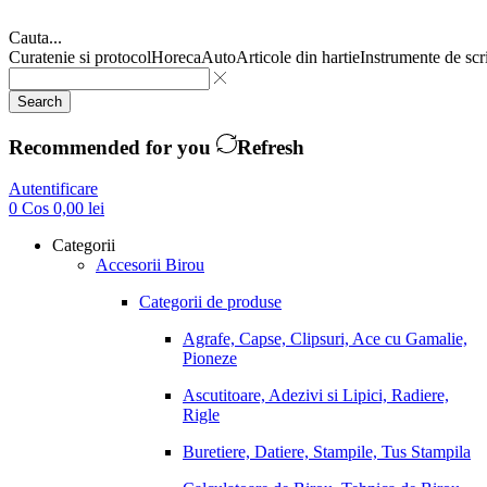
Cauta...
Curatenie si protocol
Horeca
Auto
Articole din hartie
Instrumente de scr
Search
Recommended for you
Refresh
Autentificare
0
Cos
0,00
lei
Categorii
Accesorii Birou
Categorii de produse
Agrafe, Capse, Clipsuri, Ace cu Gamalie,
Pioneze
Ascutitoare, Adezivi si Lipici, Radiere,
Rigle
Buretiere, Datiere, Stampile, Tus Stampila