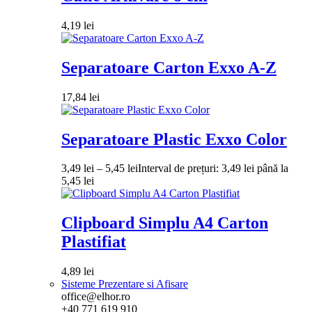
4,19
lei
Separatoare Carton Exxo A-Z
17,84
lei
Separatoare Plastic Exxo Color
3,49
lei
–
5,45
lei
Interval de prețuri: 3,49 lei până la
5,45 lei
Clipboard Simplu A4 Carton
Plastifiat
4,89
lei
Sisteme Prezentare si Afisare
office@elhor.ro
+40 771 619 910