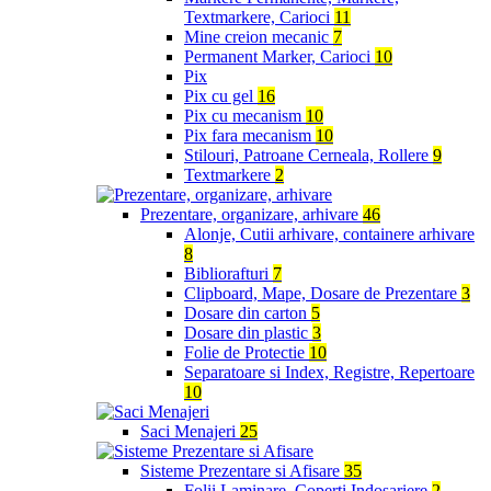
Textmarkere, Carioci
11
Mine creion mecanic
7
Permanent Marker, Carioci
10
Pix
Pix cu gel
16
Pix cu mecanism
10
Pix fara mecanism
10
Stilouri, Patroane Cerneala, Rollere
9
Textmarkere
2
Prezentare, organizare, arhivare
46
Alonje, Cutii arhivare, containere arhivare
8
Bibliorafturi
7
Clipboard, Mape, Dosare de Prezentare
3
Dosare din carton
5
Dosare din plastic
3
Folie de Protectie
10
Separatoare si Index, Registre, Repertoare
10
Saci Menajeri
25
Sisteme Prezentare si Afisare
35
Folii Laminare, Coperti Indosariere
2