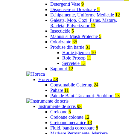
Detergenti Vase
9
Dispensere si Dozatoare
5
Echipamente, Uniforme Medicale
12
Galeata, Mop, Cozi, Faras, Matura,
Racleta, Pulverizator
13
Insecticide
5
Manusi si Masti Protectie
5
Odorizante
35
Produse din hartie
31
Hartie igienica
10
Role Prosop
11
Servetele
13
Sapunuri
12
Horeca
48
Consumabile Catering
24
Pahare
11
Paie de Baut, Tacamuri, Scobitori
13
Instrumente de scris
98
Creioane
5
Creioane colorate
12
Creioane mecanice
13
Fluid, banda corectoare
8
Markere Permanente, Markere,