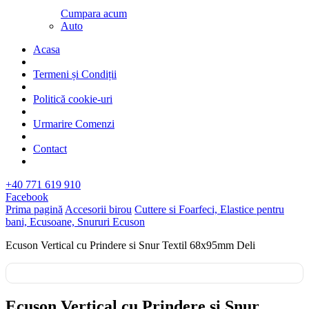
Cumpara acum
Auto
Acasa
Termeni și Condiții
Politică cookie-uri
Urmarire Comenzi
Contact
+40 771 619 910
Facebook
Prima pagină
Accesorii birou
Cuttere si Foarfeci, Elastice pentru
bani, Ecusoane, Snururi Ecuson
Ecuson Vertical cu Prindere si Snur Textil 68x95mm Deli
Ecuson Vertical cu Prindere si Snur