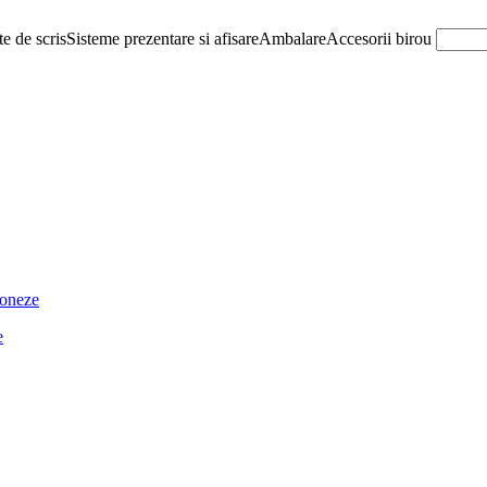
e de scris
Sisteme prezentare si afisare
Ambalare
Accesorii birou
ioneze
e