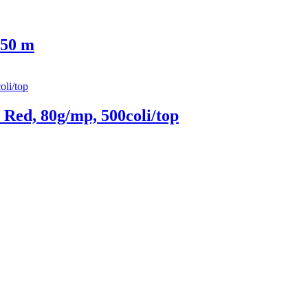
 50 m
Red, 80g/mp, 500coli/top