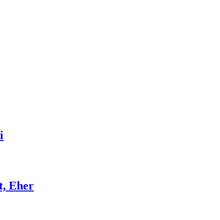
i
t, Eher