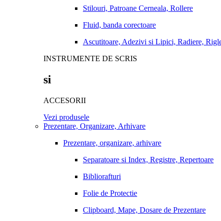
Stilouri, Patroane Cerneala, Rollere
Fluid, banda corectoare
Ascutitoare, Adezivi si Lipici, Radiere, Rigl
INSTRUMENTE DE SCRIS
si
ACCESORII
Vezi produsele
Prezentare, Organizare, Arhivare
Prezentare, organizare, arhivare
Separatoare si Index, Registre, Repertoare
Bibliorafturi
Folie de Protectie
Clipboard, Mape, Dosare de Prezentare