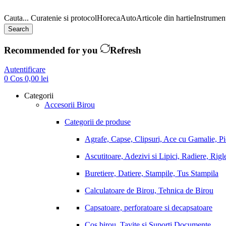
Cauta...
Curatenie si protocol
Horeca
Auto
Articole din hartie
Instrument
Search
Recommended for you
Refresh
Autentificare
0
Cos
0,00
lei
Categorii
Accesorii Birou
Categorii de produse
Agrafe, Capse, Clipsuri, Ace cu Gamalie, P
Ascutitoare, Adezivi si Lipici, Radiere, Rigl
Buretiere, Datiere, Stampile, Tus Stampila
Calculatoare de Birou, Tehnica de Birou
Capsatoare, perforatoare si decapsatoare
Cos birou, Tavite si Suporti Documente