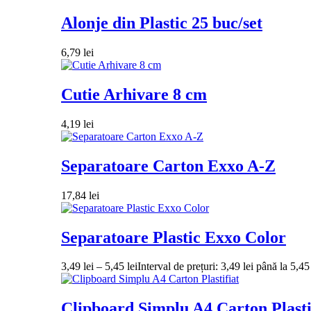
Alonje din Plastic 25 buc/set
6,79
lei
Cutie Arhivare 8 cm
4,19
lei
Separatoare Carton Exxo A-Z
17,84
lei
Separatoare Plastic Exxo Color
3,49
lei
–
5,45
lei
Interval de prețuri: 3,49 lei până la 5,45 
Clipboard Simplu A4 Carton Plasti