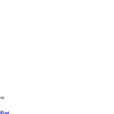
lei
fiat