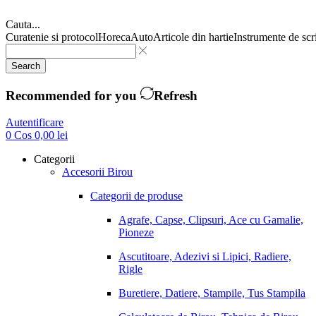
Cauta...
Curatenie si protocol
Horeca
Auto
Articole din hartie
Instrumente de scr
Search
Recommended for you
Refresh
Autentificare
0
Cos
0,00
lei
Categorii
Accesorii Birou
Categorii de produse
Agrafe, Capse, Clipsuri, Ace cu Gamalie,
Pioneze
Ascutitoare, Adezivi si Lipici, Radiere,
Rigle
Buretiere, Datiere, Stampile, Tus Stampila