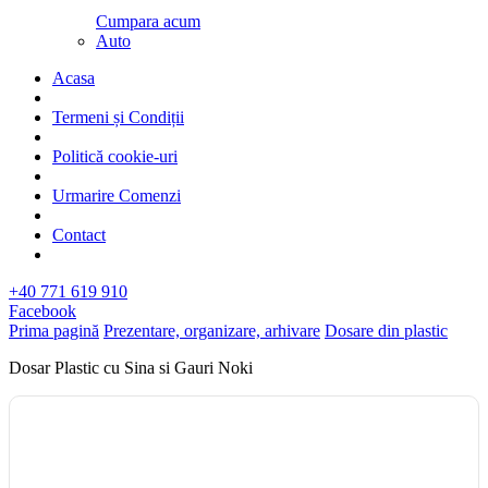
Cumpara acum
Auto
Acasa
Termeni și Condiții
Politică cookie-uri
Urmarire Comenzi
Contact
+40 771 619 910
Facebook
Prima pagină
Prezentare, organizare, arhivare
Dosare din plastic
Dosar Plastic cu Sina si Gauri Noki