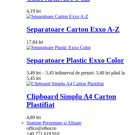
4,19
lei
Separatoare Carton Exxo A-Z
17,84
lei
Separatoare Plastic Exxo Color
3,49
lei
–
5,45
lei
Interval de prețuri: 3,49 lei până la
5,45 lei
Clipboard Simplu A4 Carton
Plastifiat
4,89
lei
Sisteme Prezentare si Afisare
office@elhor.ro
+40 771 619 910