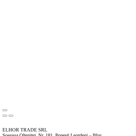
ELHOR TRADE SRL
Soseaua Oltenitei, Nr. 181, Popesti Leordeni – Ilfov