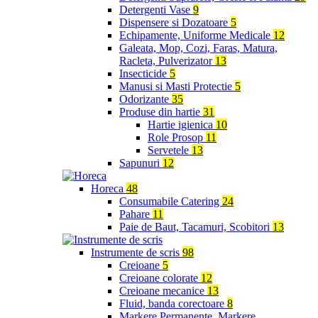
Detergenti Vase
9
Dispensere si Dozatoare
5
Echipamente, Uniforme Medicale
12
Galeata, Mop, Cozi, Faras, Matura,
Racleta, Pulverizator
13
Insecticide
5
Manusi si Masti Protectie
5
Odorizante
35
Produse din hartie
31
Hartie igienica
10
Role Prosop
11
Servetele
13
Sapunuri
12
Horeca
48
Consumabile Catering
24
Pahare
11
Paie de Baut, Tacamuri, Scobitori
13
Instrumente de scris
98
Creioane
5
Creioane colorate
12
Creioane mecanice
13
Fluid, banda corectoare
8
Markere Permanente, Markere,