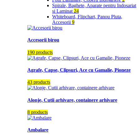
Spirale, Baghete, Aparate pentru Indosariat
si Laminat
24
Whiteboard, Flipchart, Panou Pluta,
Accesorii
9
Accesorii birou
190 products
Agrafe, Capse, Clipsuri, Ace cu Gamalie, Pioneze
43 products
Alonje, Cutii arhivare, containere arhivare
8 products
Ambalare