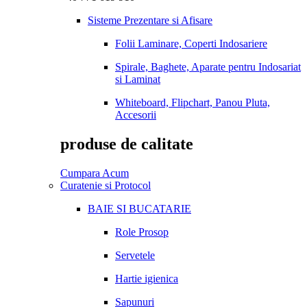
Sisteme Prezentare si Afisare
Folii Laminare, Coperti Indosariere
Spirale, Baghete, Aparate pentru Indosariat
si Laminat
Whiteboard, Flipchart, Panou Pluta,
Accesorii
produse de calitate
Cumpara Acum
Curatenie si Protocol
BAIE SI BUCATARIE
Role Prosop
Servetele
Hartie igienica
Sapunuri