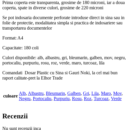
Prima coperta este transparenta, grosime de 180 microni, iar a doua
coperta, spate in diverse culori, grosime de 220 microni
Se pot indosaria documente perforate introduse direct in sina sau in
folie de protectie, modalitatea simpla si practica de indosariere sau
transportarea documentelor
Format: A4
Capacitate: 180 coli
Culori disponibile: alb, albastru, gri, bleumarin, galben, mov, negru,
portocaliu, purpuriu, rosu, roz, verde, maro, turcoaz, lila
Comandati Dosar Plastic cu Sina si Gauri Noki, la cel mai bun
raport calitate-pret la Elhor Trade
Alb
,
Albastru
,
Bleumarin
,
Galben
,
Gri
,
Lila
,
Maro
,
Mov
,
culoare
Negru
,
Portocaliu
,
Purpuriu
,
Rosu
,
Roz
,
Turcoaz
,
Verde
Recenzii
Nu sunt recenzii inca