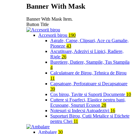
Banner With Mask
Banner With Mask Item.
Button Title
Accesorii birou
190
Agrafe, Capse, Clipsuri, Ace cu Gamalie,
Pioneze
43
Ascutitoare, Adezivi si Lipici, Radiere,
Rigle
26
Buretiere, Datiere, Stampile, Tus Stampila
4
Calculatoare de Birou, Tehnica de Birou
11
Capsatoare, Perforatoare si Decapsatoare
39
Cos birou, Tavite si Suporti Documente
10
Cuttere si Foarfeci, Elastice pentru bani,
Ecusoane, Snururi Ecuson
28
Notesuri si Indecsi Autoadezivi
16
Suporturi Birou, Cutii Metalice si Etichete
pentru Chei
11
Ambalare
30