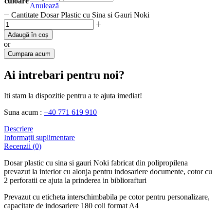
culoare
Anulează
Cantitate Dosar Plastic cu Sina si Gauri Noki
Adaugă în coș
or
Cumpara acum
Ai intrebari pentru noi?
Iti stam la dispozitie pentru a te ajuta imediat!
Suna acum :
+40 771 619 910
Descriere
Informații suplimentare
Recenzii (0)
Dosar plastic cu sina si gauri Noki fabricat din polipropilena
prevazut la interior cu alonja pentru indosariere documente, cotor cu
2 perforatii ce ajuta la prinderea in bibliorafturi
Prevazut cu eticheta interschimbabila pe cotor pentru personalizare,
capacitate de indosariere 180 coli format A4