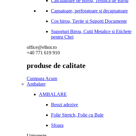
Calculatoare de Birou, Tehnica de Birou
Capsatoare, perforatoare si decapsatoare
Cos birou, Tavite si Suporti Documente
Suporturi Birou, Cutii Metalice si Etichete
pentru Chei
office@elhor.ro
+40 771 619 910
produse de calitate
Cumpara Acum
Ambalare
AMBALARE
Benzi adezive
Folie Stretch, Folie cu Bule
Sfoara
Urmareste