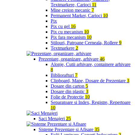
Textmarkere, Carioci
11
Mine creion mecanic
7
Permanent Marker, Carioci
10
Pix
Pix cu gel
16
Pix cu mecanism
10
Pix fara mecanism
10
Stilouri, Patroane Cerneala, Rollere
9
Textmarkere
2
Prezentare, organizare, arhivare
46
Alonje, Cutii arhivare, containere arhivare
8
Bibliorafturi
7
Clipboard, Mape, Dosare de Prezentare
3
Dosare din carton
5
Dosare din plastic
3
Folie de Protectie
10
Separatoare si Index, Registre, Repertoare
10
Saci Menajeri
25
Sisteme Prezentare si Afisare
35
Folii Laminare, Coperti Indosariere
2