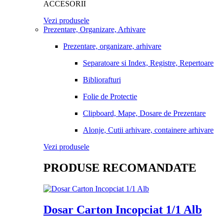
ACCESORII
Vezi produsele
Prezentare, Organizare, Arhivare
Prezentare, organizare, arhivare
Separatoare si Index, Registre, Repertoare
Bibliorafturi
Folie de Protectie
Clipboard, Mape, Dosare de Prezentare
Alonje, Cutii arhivare, containere arhivare
Vezi produsele
PRODUSE RECOMANDATE
Dosar Carton Incopciat 1/1 Alb