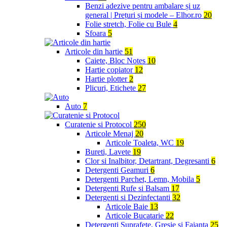
Benzi adezive pentru ambalare și uz
general | Prețuri și modele – Elhor.ro
20
Folie stretch, Folie cu Bule
4
Sfoara
5
Articole din hartie
51
Caiete, Bloc Notes
10
Hartie copiator
12
Hartie plotter
2
Plicuri, Etichete
27
Auto
7
Curatenie si Protocol
250
Articole Menaj
20
Articole Toaleta, WC
19
Bureti, Lavete
19
Clor si Inalbitor, Detartrant, Degresanti
6
Detergenti Geamuri
6
Detergenti Parchet, Lemn, Mobila
5
Detergenti Rufe si Balsam
17
Detergenti si Dezinfectanti
32
Articole Baie
13
Articole Bucatarie
22
Detergenti Suprafete, Gresie si Faianta
25