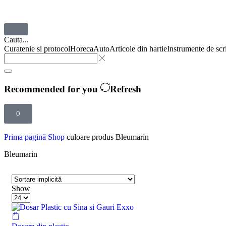
Cauta...
Curatenie si protocol
Horeca
Auto
Articole din hartie
Instrumente de scr
Recommended for you
Refresh
0
Prima pagină
Shop
culoare produs
Bleumarin
Bleumarin
Show