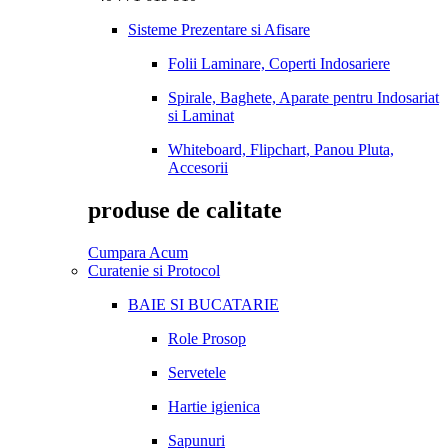
Sisteme Prezentare si Afisare
Folii Laminare, Coperti Indosariere
Spirale, Baghete, Aparate pentru Indosariat
si Laminat
Whiteboard, Flipchart, Panou Pluta,
Accesorii
produse de calitate
Cumpara Acum
Curatenie si Protocol
BAIE SI BUCATARIE
Role Prosop
Servetele
Hartie igienica
Sapunuri