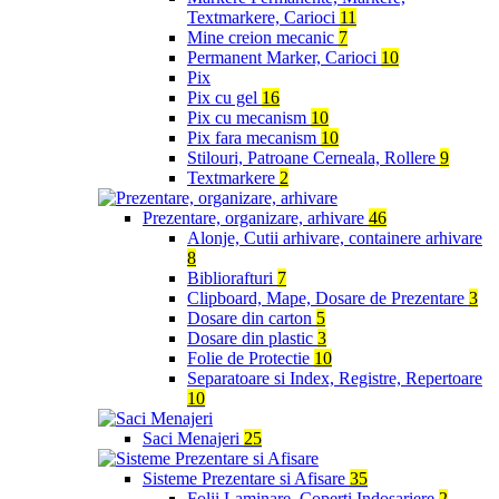
Textmarkere, Carioci
11
Mine creion mecanic
7
Permanent Marker, Carioci
10
Pix
Pix cu gel
16
Pix cu mecanism
10
Pix fara mecanism
10
Stilouri, Patroane Cerneala, Rollere
9
Textmarkere
2
Prezentare, organizare, arhivare
46
Alonje, Cutii arhivare, containere arhivare
8
Bibliorafturi
7
Clipboard, Mape, Dosare de Prezentare
3
Dosare din carton
5
Dosare din plastic
3
Folie de Protectie
10
Separatoare si Index, Registre, Repertoare
10
Saci Menajeri
25
Sisteme Prezentare si Afisare
35
Folii Laminare, Coperti Indosariere
2