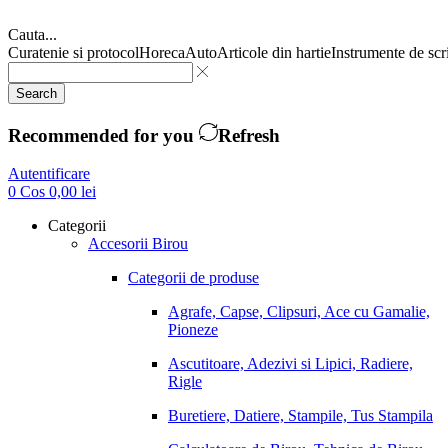
Cauta...
Curatenie si protocol
Horeca
Auto
Articole din hartie
Instrumente de scr
Search
Recommended for you
Refresh
Autentificare
0
Cos
0,00
lei
Categorii
Accesorii Birou
Categorii de produse
Agrafe, Capse, Clipsuri, Ace cu Gamalie,
Pioneze
Ascutitoare, Adezivi si Lipici, Radiere,
Rigle
Buretiere, Datiere, Stampile, Tus Stampila