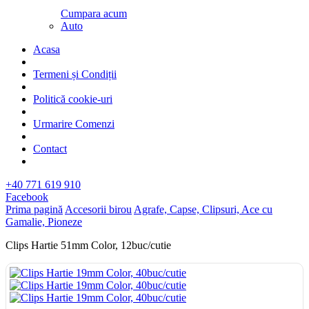
Cumpara acum
Auto
Acasa
Termeni și Condiții
Politică cookie-uri
Urmarire Comenzi
Contact
+40 771 619 910
Facebook
Prima pagină
Accesorii birou
Agrafe, Capse, Clipsuri, Ace cu
Gamalie, Pioneze
Clips Hartie 51mm Color, 12buc/cutie