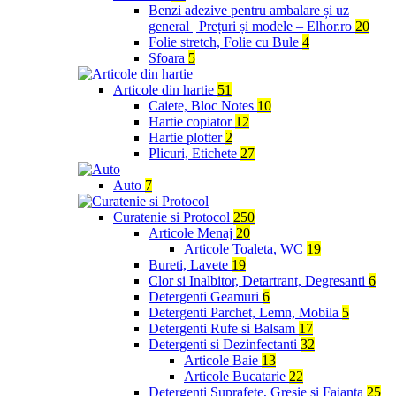
Benzi adezive pentru ambalare și uz
general | Prețuri și modele – Elhor.ro
20
Folie stretch, Folie cu Bule
4
Sfoara
5
Articole din hartie
51
Caiete, Bloc Notes
10
Hartie copiator
12
Hartie plotter
2
Plicuri, Etichete
27
Auto
7
Curatenie si Protocol
250
Articole Menaj
20
Articole Toaleta, WC
19
Bureti, Lavete
19
Clor si Inalbitor, Detartrant, Degresanti
6
Detergenti Geamuri
6
Detergenti Parchet, Lemn, Mobila
5
Detergenti Rufe si Balsam
17
Detergenti si Dezinfectanti
32
Articole Baie
13
Articole Bucatarie
22
Detergenti Suprafete, Gresie si Faianta
25