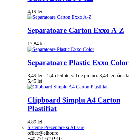
4,19
lei
Separatoare Carton Exxo A-Z
17,84
lei
Separatoare Plastic Exxo Color
3,49
lei
–
5,45
lei
Interval de prețuri: 3,49 lei până la
5,45 lei
Clipboard Simplu A4 Carton
Plastifiat
4,89
lei
Sisteme Prezentare si Afisare
office@elhor.ro
+40 771 619 910