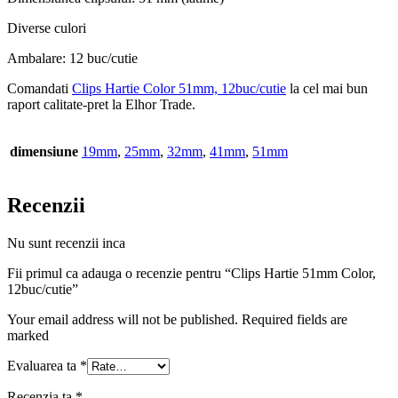
Diverse culori
Ambalare: 12 buc/cutie
Comandati
Clips Hartie Color 51mm, 12buc/cutie
la cel mai bun
raport calitate-pret la Elhor Trade.
dimensiune
19mm
,
25mm
,
32mm
,
41mm
,
51mm
Recenzii
Nu sunt recenzii inca
Fii primul ca adauga o recenzie pentru “Clips Hartie 51mm Color,
12buc/cutie”
Your email address will not be published. Required fields are
marked
Evaluarea ta
*
Recenzia ta
*