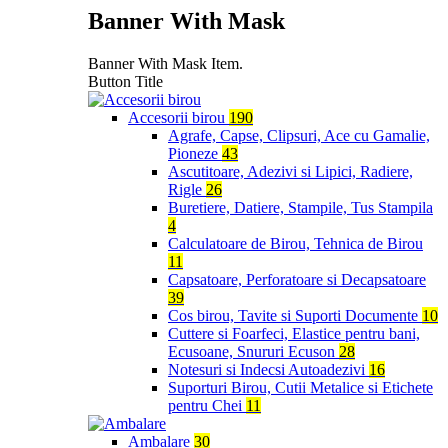
Banner With Mask
Banner With Mask Item.
Button Title
Accesorii birou
190
Agrafe, Capse, Clipsuri, Ace cu Gamalie,
Pioneze
43
Ascutitoare, Adezivi si Lipici, Radiere,
Rigle
26
Buretiere, Datiere, Stampile, Tus Stampila
4
Calculatoare de Birou, Tehnica de Birou
11
Capsatoare, Perforatoare si Decapsatoare
39
Cos birou, Tavite si Suporti Documente
10
Cuttere si Foarfeci, Elastice pentru bani,
Ecusoane, Snururi Ecuson
28
Notesuri si Indecsi Autoadezivi
16
Suporturi Birou, Cutii Metalice si Etichete
pentru Chei
11
Ambalare
30