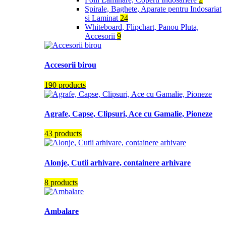
Spirale, Baghete, Aparate pentru Indosariat
si Laminat
24
Whiteboard, Flipchart, Panou Pluta,
Accesorii
9
Accesorii birou
190 products
Agrafe, Capse, Clipsuri, Ace cu Gamalie, Pioneze
43 products
Alonje, Cutii arhivare, containere arhivare
8 products
Ambalare