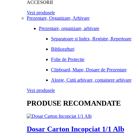
ACCESORII
Vezi produsele
Prezentare, Organizare, Arhivare
Prezentare, organizare, arhivare
Separatoare si Index, Registre, Repertoare
Bibliorafturi
Folie de Protectie
Clipboard, Mape, Dosare de Prezentare
Alonje, Cutii arhivare, containere arhivare
Vezi produsele
PRODUSE RECOMANDATE
Dosar Carton Incopciat 1/1 Alb