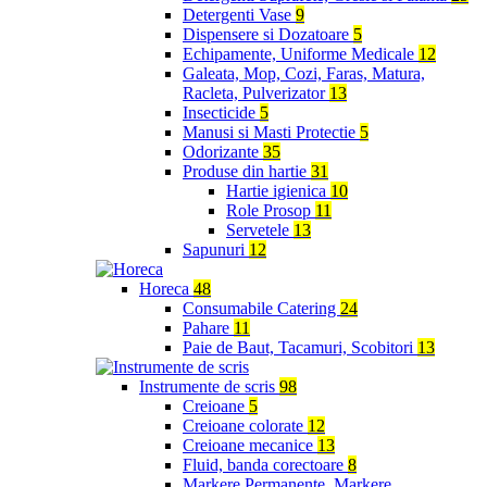
Detergenti Vase
9
Dispensere si Dozatoare
5
Echipamente, Uniforme Medicale
12
Galeata, Mop, Cozi, Faras, Matura,
Racleta, Pulverizator
13
Insecticide
5
Manusi si Masti Protectie
5
Odorizante
35
Produse din hartie
31
Hartie igienica
10
Role Prosop
11
Servetele
13
Sapunuri
12
Horeca
48
Consumabile Catering
24
Pahare
11
Paie de Baut, Tacamuri, Scobitori
13
Instrumente de scris
98
Creioane
5
Creioane colorate
12
Creioane mecanice
13
Fluid, banda corectoare
8
Markere Permanente, Markere,