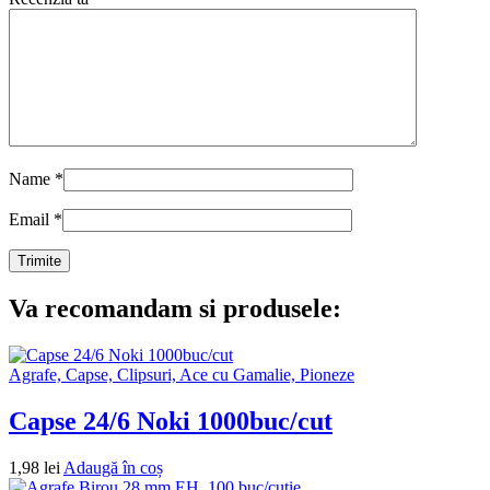
Name
*
Email
*
Va recomandam si produsele:
Agrafe, Capse, Clipsuri, Ace cu Gamalie, Pioneze
Capse 24/6 Noki 1000buc/cut
1,98
lei
Adaugă în coș