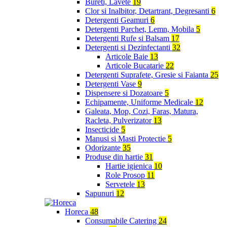
Bureti, Lavete
19
Clor si Inalbitor, Detartrant, Degresanti
6
Detergenti Geamuri
6
Detergenti Parchet, Lemn, Mobila
5
Detergenti Rufe si Balsam
17
Detergenti si Dezinfectanti
32
Articole Baie
13
Articole Bucatarie
22
Detergenti Suprafete, Gresie si Faianta
25
Detergenti Vase
9
Dispensere si Dozatoare
5
Echipamente, Uniforme Medicale
12
Galeata, Mop, Cozi, Faras, Matura,
Racleta, Pulverizator
13
Insecticide
5
Manusi si Masti Protectie
5
Odorizante
35
Produse din hartie
31
Hartie igienica
10
Role Prosop
11
Servetele
13
Sapunuri
12
Horeca
48
Consumabile Catering
24