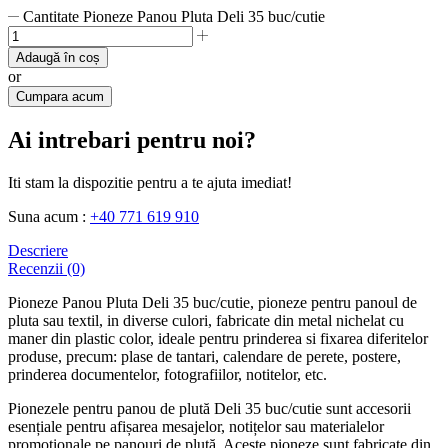
Cantitate Pioneze Panou Pluta Deli 35 buc/cutie
Adaugă în coș
or
Cumpara acum
Ai intrebari pentru noi?
Iti stam la dispozitie pentru a te ajuta imediat!
Suna acum :
+40 771 619 910
Descriere
Recenzii (0)
Pioneze Panou Pluta Deli 35 buc/cutie, pioneze pentru panoul de
pluta sau textil, in diverse culori, fabricate din metal nichelat cu
maner din plastic color, ideale pentru prinderea si fixarea diferitelor
produse, precum: plase de tantari, calendare de perete, postere,
prinderea documentelor, fotografiilor, notitelor, etc.
Pionezele pentru panou de plută Deli 35 buc/cutie sunt accesorii
esențiale pentru afișarea mesajelor, notițelor sau materialelor
promoționale pe panouri de plută. Aceste pioneze sunt fabricate din