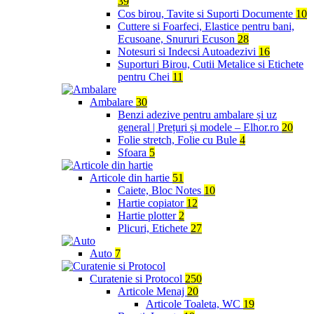
39
Cos birou, Tavite si Suporti Documente
10
Cuttere si Foarfeci, Elastice pentru bani,
Ecusoane, Snururi Ecuson
28
Notesuri si Indecsi Autoadezivi
16
Suporturi Birou, Cutii Metalice si Etichete
pentru Chei
11
Ambalare
30
Benzi adezive pentru ambalare și uz
general | Prețuri și modele – Elhor.ro
20
Folie stretch, Folie cu Bule
4
Sfoara
5
Articole din hartie
51
Caiete, Bloc Notes
10
Hartie copiator
12
Hartie plotter
2
Plicuri, Etichete
27
Auto
7
Curatenie si Protocol
250
Articole Menaj
20
Articole Toaleta, WC
19