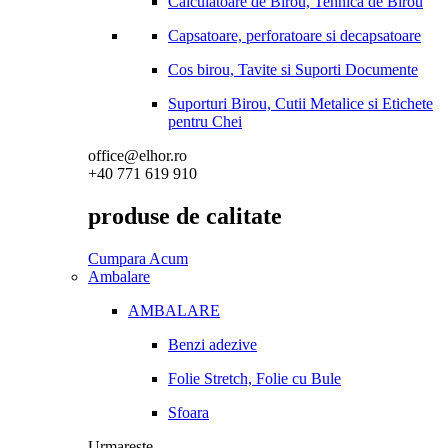
Calculatoare de Birou, Tehnica de Birou
Capsatoare, perforatoare si decapsatoare
Cos birou, Tavite si Suporti Documente
Suporturi Birou, Cutii Metalice si Etichete
pentru Chei
office@elhor.ro
+40 771 619 910
produse de calitate
Cumpara Acum
Ambalare
AMBALARE
Benzi adezive
Folie Stretch, Folie cu Bule
Sfoara
Urmareste