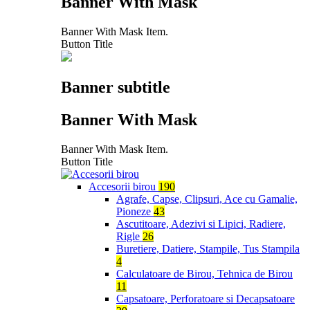
Banner With Mask
Banner With Mask Item.
Button Title
Banner subtitle
Banner With Mask
Banner With Mask Item.
Button Title
Accesorii birou
190
Agrafe, Capse, Clipsuri, Ace cu Gamalie,
Pioneze
43
Ascutitoare, Adezivi si Lipici, Radiere,
Rigle
26
Buretiere, Datiere, Stampile, Tus Stampila
4
Calculatoare de Birou, Tehnica de Birou
11
Capsatoare, Perforatoare si Decapsatoare