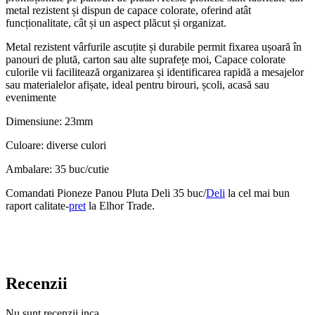
metal rezistent și dispun de capace colorate, oferind atât
funcționalitate, cât și un aspect plăcut și organizat.
Metal rezistent vârfurile ascuțite și durabile permit fixarea ușoară în
panouri de plută, carton sau alte suprafețe moi, Capace colorate
culorile vii facilitează organizarea și identificarea rapidă a mesajelor
sau materialelor afișate, ideal pentru birouri, școli, acasă sau
evenimente
Dimensiune: 23mm
Culoare: diverse culori
Ambalare: 35 buc/cutie
Comandati Pioneze Panou Pluta Deli 35 buc/
Deli
la cel mai bun
raport calitate-
pret
la Elhor Trade.
Recenzii
Nu sunt recenzii inca