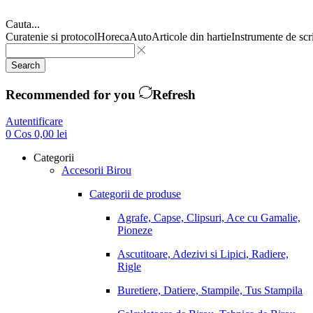
Cauta...
Curatenie si protocol
Horeca
Auto
Articole din hartie
Instrumente de scr
Search
Recommended for you
Refresh
Autentificare
0
Cos
0,00
lei
Categorii
Accesorii Birou
Categorii de produse
Agrafe, Capse, Clipsuri, Ace cu Gamalie,
Pioneze
Ascutitoare, Adezivi si Lipici, Radiere,
Rigle
Buretiere, Datiere, Stampile, Tus Stampila