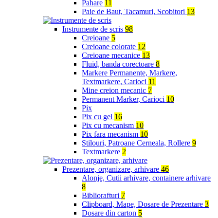
Pahare
11
Paie de Baut, Tacamuri, Scobitori
13
Instrumente de scris
98
Creioane
5
Creioane colorate
12
Creioane mecanice
13
Fluid, banda corectoare
8
Markere Permanente, Markere,
Textmarkere, Carioci
11
Mine creion mecanic
7
Permanent Marker, Carioci
10
Pix
Pix cu gel
16
Pix cu mecanism
10
Pix fara mecanism
10
Stilouri, Patroane Cerneala, Rollere
9
Textmarkere
2
Prezentare, organizare, arhivare
46
Alonje, Cutii arhivare, containere arhivare
8
Bibliorafturi
7
Clipboard, Mape, Dosare de Prezentare
3
Dosare din carton
5