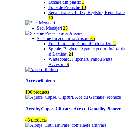
Dosare din plastic
3
Folie de Protectie
10
Separatoare si Index, Registre, Repertoare
10
Saci Menajeri
25
Sisteme Prezentare si Afisare
35
Folii Laminare, Coperti Indosariere
2
Spirale, Baghete, Aparate pentru Indosariat
si Laminat
24
Whiteboard, Flipchart, Panou Pluta,
Accesorii
9
Accesorii birou
190 products
Agrafe, Capse, Clipsuri, Ace cu Gamalie, Pioneze
43 products