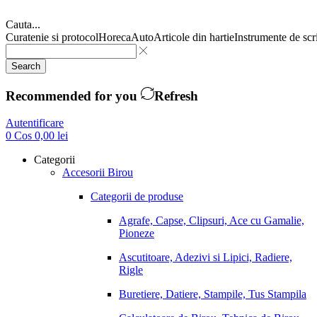
Cauta...
Curatenie si protocol
Horeca
Auto
Articole din hartie
Instrumente de scr
Search
Recommended for you
Refresh
Autentificare
0
Cos
0,00
lei
Categorii
Accesorii Birou
Categorii de produse
Agrafe, Capse, Clipsuri, Ace cu Gamalie,
Pioneze
Ascutitoare, Adezivi si Lipici, Radiere,
Rigle
Buretiere, Datiere, Stampile, Tus Stampila