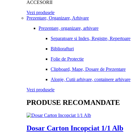
ACCESORII
Vezi produsele
Prezentare, Organizare, Arhivare
Prezentare, organizare, arhivare
Separatoare si Index, Registre, Repertoare
Bibliorafturi
Folie de Protectie
Clipboard, Mape, Dosare de Prezentare
Alonje, Cutii arhivare, containere arhivare
Vezi produsele
PRODUSE RECOMANDATE
Dosar Carton Incopciat 1/1 Alb