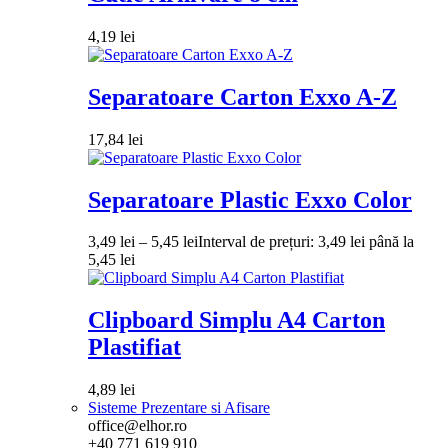
4,19
lei
Separatoare Carton Exxo A-Z
17,84
lei
Separatoare Plastic Exxo Color
3,49
lei
–
5,45
lei
Interval de prețuri: 3,49 lei până la
5,45 lei
Clipboard Simplu A4 Carton
Plastifiat
4,89
lei
Sisteme Prezentare si Afisare
office@elhor.ro
+40 771 619 910