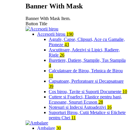
Banner With Mask
Banner With Mask Item.
Button Title
Accesorii birou
190
Agrafe, Capse, Clipsuri, Ace cu Gamalie,
Pioneze
43
Ascutitoare, Adezivi si Lipici, Radiere,
Rigle
26
Buretiere, Datiere, Stampile, Tus Stampila
4
Calculatoare de Birou, Tehnica de Birou
11
Capsatoare, Perforatoare si Decapsatoare
39
Cos birou, Tavite si Suporti Documente
10
Cuttere si Foarfeci, Elastice pentru bani,
Ecusoane, Snururi Ecuson
28
Notesuri si Indecsi Autoadezivi
16
Suporturi Birou, Cutii Metalice si Etichete
pentru Chei
11
Ambalare
30