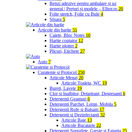
Benzi adezive pentru ambalare și uz
general | Prețuri și modele – Elhor.ro
20
Folie stretch, Folie cu Bule
4
Sfoara
5
Articole din hartie
51
Caiete, Bloc Notes
10
Hartie copiator
12
Hartie plotter
2
Plicuri, Etichete
27
Auto
7
Curatenie si Protocol
250
Articole Menaj
20
Articole Toaleta, WC
19
Bureti, Lavete
19
Clor si Inalbitor, Detartrant, Degresanti
6
Detergenti Geamuri
6
Detergenti Parchet, Lemn, Mobila
5
Detergenti Rufe si Balsam
17
Detergenti si Dezinfectanti
32
Articole Baie
13
Articole Bucatarie
22
Detergenti Suprafete, Gresie si Faianta
25