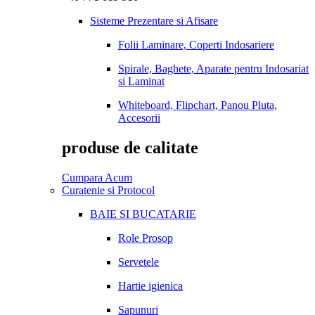
Sisteme Prezentare si Afisare
Folii Laminare, Coperti Indosariere
Spirale, Baghete, Aparate pentru Indosariat
si Laminat
Whiteboard, Flipchart, Panou Pluta,
Accesorii
produse de calitate
Cumpara Acum
Curatenie si Protocol
BAIE SI BUCATARIE
Role Prosop
Servetele
Hartie igienica
Sapunuri