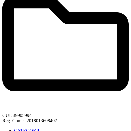
CUI: 39905994
Reg. Com.: J2018013608407
CATEGORII