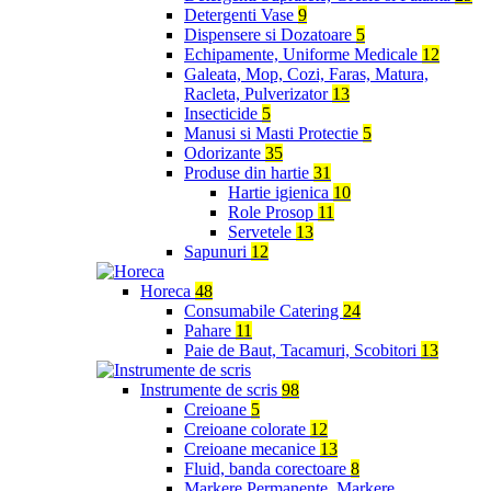
Detergenti Vase
9
Dispensere si Dozatoare
5
Echipamente, Uniforme Medicale
12
Galeata, Mop, Cozi, Faras, Matura,
Racleta, Pulverizator
13
Insecticide
5
Manusi si Masti Protectie
5
Odorizante
35
Produse din hartie
31
Hartie igienica
10
Role Prosop
11
Servetele
13
Sapunuri
12
Horeca
48
Consumabile Catering
24
Pahare
11
Paie de Baut, Tacamuri, Scobitori
13
Instrumente de scris
98
Creioane
5
Creioane colorate
12
Creioane mecanice
13
Fluid, banda corectoare
8
Markere Permanente, Markere,