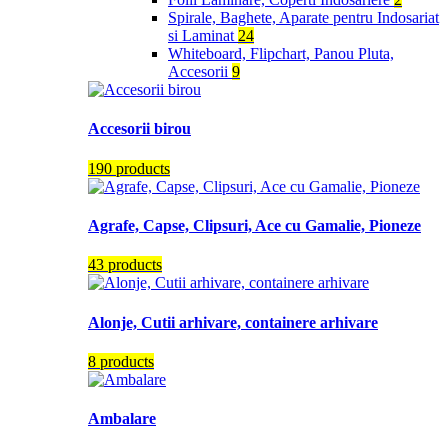
Spirale, Baghete, Aparate pentru Indosariat
si Laminat
24
Whiteboard, Flipchart, Panou Pluta,
Accesorii
9
Accesorii birou
190 products
Agrafe, Capse, Clipsuri, Ace cu Gamalie, Pioneze
43 products
Alonje, Cutii arhivare, containere arhivare
8 products
Ambalare