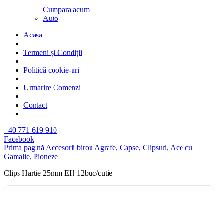
Cumpara acum
Auto
Acasa
Termeni și Condiții
Politică cookie-uri
Urmarire Comenzi
Contact
+40 771 619 910
Facebook
Prima pagină
Accesorii birou
Agrafe, Capse, Clipsuri, Ace cu
Gamalie, Pioneze
Clips Hartie 25mm EH 12buc/cutie