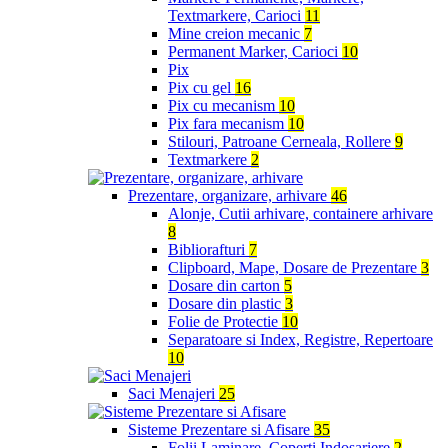
Textmarkere, Carioci
11
Mine creion mecanic
7
Permanent Marker, Carioci
10
Pix
Pix cu gel
16
Pix cu mecanism
10
Pix fara mecanism
10
Stilouri, Patroane Cerneala, Rollere
9
Textmarkere
2
Prezentare, organizare, arhivare
46
Alonje, Cutii arhivare, containere arhivare
8
Bibliorafturi
7
Clipboard, Mape, Dosare de Prezentare
3
Dosare din carton
5
Dosare din plastic
3
Folie de Protectie
10
Separatoare si Index, Registre, Repertoare
10
Saci Menajeri
25
Sisteme Prezentare si Afisare
35
Folii Laminare, Coperti Indosariere
2