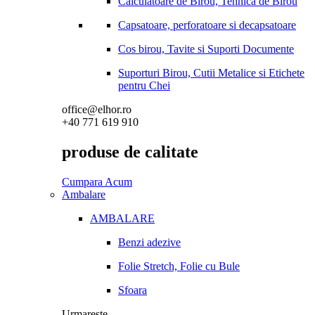
Calculatoare de Birou, Tehnica de Birou
Capsatoare, perforatoare si decapsatoare
Cos birou, Tavite si Suporti Documente
Suporturi Birou, Cutii Metalice si Etichete
pentru Chei
office@elhor.ro
+40 771 619 910
produse de calitate
Cumpara Acum
Ambalare
AMBALARE
Benzi adezive
Folie Stretch, Folie cu Bule
Sfoara
Urmareste