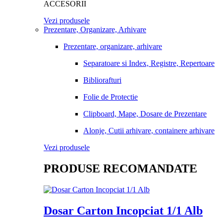
ACCESORII
Vezi produsele
Prezentare, Organizare, Arhivare
Prezentare, organizare, arhivare
Separatoare si Index, Registre, Repertoare
Bibliorafturi
Folie de Protectie
Clipboard, Mape, Dosare de Prezentare
Alonje, Cutii arhivare, containere arhivare
Vezi produsele
PRODUSE RECOMANDATE
Dosar Carton Incopciat 1/1 Alb