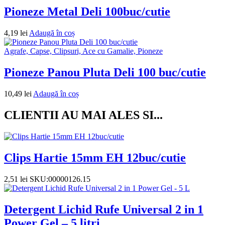
Pioneze Metal Deli 100buc/cutie
4,19
lei
Adaugă în coș
Agrafe, Capse, Clipsuri, Ace cu Gamalie, Pioneze
Pioneze Panou Pluta Deli 100 buc/cutie
10,49
lei
Adaugă în coș
CLIENTII AU MAI ALES SI...
Clips Hartie 15mm EH 12buc/cutie
2,51
lei
SKU:00000126.15
Detergent Lichid Rufe Universal 2 in 1
Power Gel – 5 litri