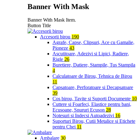
Banner With Mask
Banner With Mask Item.
Button Title
Accesorii birou
190
Agrafe, Capse, Clipsuri, Ace cu Gamalie,
Pioneze
43
Ascutitoare, Adezivi si Lipici, Radiere,
Rigle
26
Buretiere, Datiere, Stampile, Tus Stampila
4
Calculatoare de Birou, Tehnica de Birou
11
Capsatoare, Perforatoare si Decapsatoare
39
Cos birou, Tavite si Suporti Documente
10
Cuttere si Foarfeci, Elastice pentru bani,
Ecusoane, Snururi Ecuson
28
Notesuri si Indecsi Autoadezivi
16
Suporturi Birou, Cutii Metalice si Etichete
pentru Chei
11
Ambalare
30