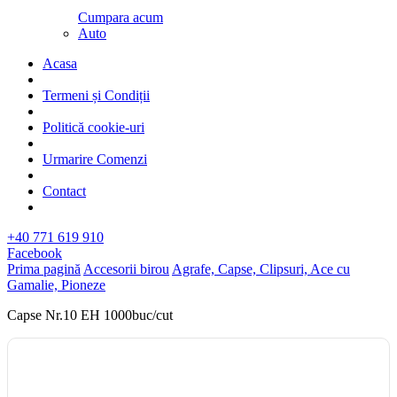
Cumpara acum
Auto
Acasa
Termeni și Condiții
Politică cookie-uri
Urmarire Comenzi
Contact
+40 771 619 910
Facebook
Prima pagină
Accesorii birou
Agrafe, Capse, Clipsuri, Ace cu
Gamalie, Pioneze
Capse Nr.10 EH 1000buc/cut