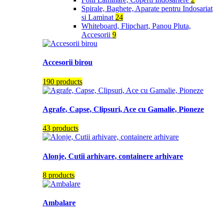
Spirale, Baghete, Aparate pentru Indosariat
si Laminat
24
Whiteboard, Flipchart, Panou Pluta,
Accesorii
9
Accesorii birou
190 products
Agrafe, Capse, Clipsuri, Ace cu Gamalie, Pioneze
43 products
Alonje, Cutii arhivare, containere arhivare
8 products
Ambalare