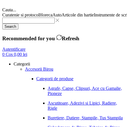
Cauta...
Curatenie si protocol
Horeca
Auto
Articole din hartie
Instrumente de scr
Search
Recommended for you
Refresh
Autentificare
0
Cos
0,00
lei
Categorii
Accesorii Birou
Categorii de produse
Agrafe, Capse, Clipsuri, Ace cu Gamalie,
Pioneze
Ascutitoare, Adezivi si Lipici, Radiere,
Rigle
Buretiere, Datiere, Stampile, Tus Stampila