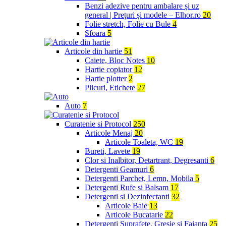
Benzi adezive pentru ambalare și uz
general | Prețuri și modele – Elhor.ro
20
Folie stretch, Folie cu Bule
4
Sfoara
5
Articole din hartie
51
Caiete, Bloc Notes
10
Hartie copiator
12
Hartie plotter
2
Plicuri, Etichete
27
Auto
7
Curatenie si Protocol
250
Articole Menaj
20
Articole Toaleta, WC
19
Bureti, Lavete
19
Clor si Inalbitor, Detartrant, Degresanti
6
Detergenti Geamuri
6
Detergenti Parchet, Lemn, Mobila
5
Detergenti Rufe si Balsam
17
Detergenti si Dezinfectanti
32
Articole Baie
13
Articole Bucatarie
22
Detergenti Suprafete, Gresie si Faianta
25