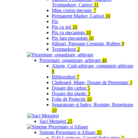
Textmarkere, Carioci
11
Mine creion mecanic
7
Permanent Marker, Carioci
10
Pix
Pix cu gel
16
Pix cu mecanism
10
Pix fara mecanism
10
Stilouri, Patroane Cerneala, Rollere
9
Textmarkere
2
Prezentare, organizare, arhivare
46
Alonje, Cutii arhivare, containere arhivare
8
Bibliorafturi
7
Clipboard, Mape, Dosare de Prezentare
3
Dosare din carton
5
Dosare din plastic
3
Folie de Protectie
10
Separatoare si Index, Registre, Repertoare
10
Saci Menajeri
25
Sisteme Prezentare si Afisare
35
Folii Laminare, Coperti Indosariere
2