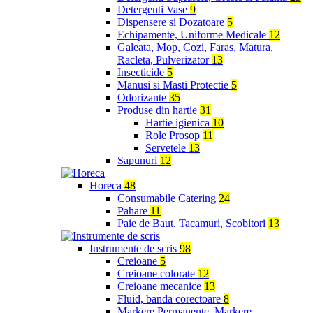
Detergenti Vase
9
Dispensere si Dozatoare
5
Echipamente, Uniforme Medicale
12
Galeata, Mop, Cozi, Faras, Matura,
Racleta, Pulverizator
13
Insecticide
5
Manusi si Masti Protectie
5
Odorizante
35
Produse din hartie
31
Hartie igienica
10
Role Prosop
11
Servetele
13
Sapunuri
12
Horeca
48
Consumabile Catering
24
Pahare
11
Paie de Baut, Tacamuri, Scobitori
13
Instrumente de scris
98
Creioane
5
Creioane colorate
12
Creioane mecanice
13
Fluid, banda corectoare
8
Markere Permanente, Markere,