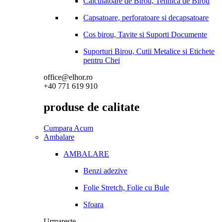
Calculatoare de Birou, Tehnica de Birou
Capsatoare, perforatoare si decapsatoare
Cos birou, Tavite si Suporti Documente
Suporturi Birou, Cutii Metalice si Etichete
pentru Chei
office@elhor.ro
+40 771 619 910
produse de calitate
Cumpara Acum
Ambalare
AMBALARE
Benzi adezive
Folie Stretch, Folie cu Bule
Sfoara
Urmareste