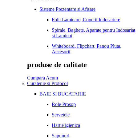
Sisteme Prezentare si Afisare
Folii Laminare, Coperti Indosariere
Spirale, Baghete, Aparate pentru Indosariat
si Laminat
Whiteboard, Flipchart, Panou Pluta,
Accesorii
produse de calitate
Cumpara Acum
Curatenie si Protocol
BAIE SI BUCATARIE
Role Prosop
Servetele
Hartie igienica
Sapunuri