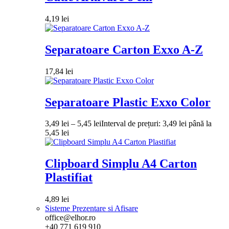
4,19
lei
Separatoare Carton Exxo A-Z
17,84
lei
Separatoare Plastic Exxo Color
3,49
lei
–
5,45
lei
Interval de prețuri: 3,49 lei până la
5,45 lei
Clipboard Simplu A4 Carton
Plastifiat
4,89
lei
Sisteme Prezentare si Afisare
office@elhor.ro
+40 771 619 910