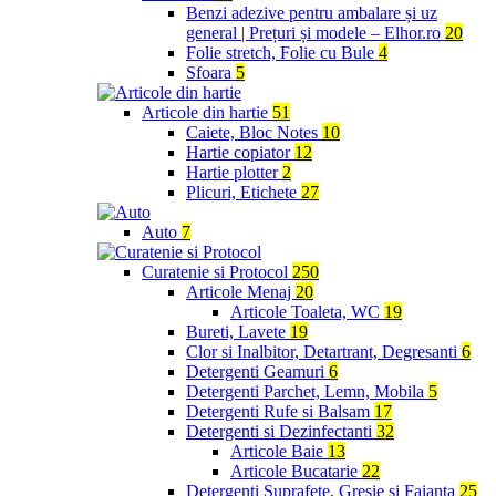
Benzi adezive pentru ambalare și uz
general | Prețuri și modele – Elhor.ro
20
Folie stretch, Folie cu Bule
4
Sfoara
5
Articole din hartie
51
Caiete, Bloc Notes
10
Hartie copiator
12
Hartie plotter
2
Plicuri, Etichete
27
Auto
7
Curatenie si Protocol
250
Articole Menaj
20
Articole Toaleta, WC
19
Bureti, Lavete
19
Clor si Inalbitor, Detartrant, Degresanti
6
Detergenti Geamuri
6
Detergenti Parchet, Lemn, Mobila
5
Detergenti Rufe si Balsam
17
Detergenti si Dezinfectanti
32
Articole Baie
13
Articole Bucatarie
22
Detergenti Suprafete, Gresie si Faianta
25