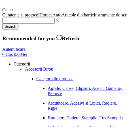
Cauta...
Curatenie si protocol
Horeca
Auto
Articole din hartie
Instrumente de scr
Search
Recommended for you
Refresh
Autentificare
0
Cos
0,00
lei
Categorii
Accesorii Birou
Categorii de produse
Agrafe, Capse, Clipsuri, Ace cu Gamalie,
Pioneze
Ascutitoare, Adezivi si Lipici, Radiere,
Rigle
Buretiere, Datiere, Stampile, Tus Stampila