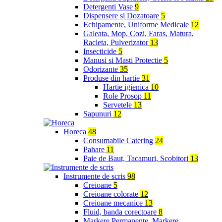
Detergenti Vase
9
Dispensere si Dozatoare
5
Echipamente, Uniforme Medicale
12
Galeata, Mop, Cozi, Faras, Matura,
Racleta, Pulverizator
13
Insecticide
5
Manusi si Masti Protectie
5
Odorizante
35
Produse din hartie
31
Hartie igienica
10
Role Prosop
11
Servetele
13
Sapunuri
12
Horeca
48
Consumabile Catering
24
Pahare
11
Paie de Baut, Tacamuri, Scobitori
13
Instrumente de scris
98
Creioane
5
Creioane colorate
12
Creioane mecanice
13
Fluid, banda corectoare
8
Markere Permanente, Markere,