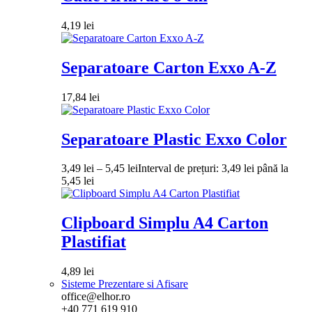
4,19
lei
Separatoare Carton Exxo A-Z
17,84
lei
Separatoare Plastic Exxo Color
3,49
lei
–
5,45
lei
Interval de prețuri: 3,49 lei până la
5,45 lei
Clipboard Simplu A4 Carton
Plastifiat
4,89
lei
Sisteme Prezentare si Afisare
office@elhor.ro
+40 771 619 910