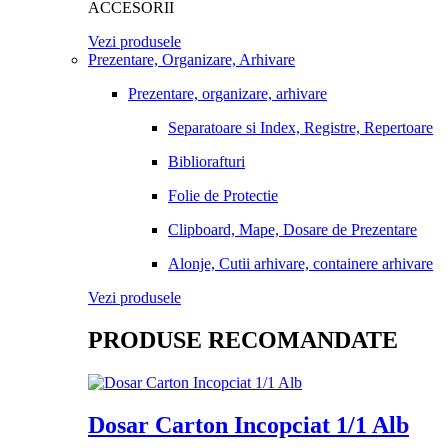
ACCESORII
Vezi produsele
Prezentare, Organizare, Arhivare
Prezentare, organizare, arhivare
Separatoare si Index, Registre, Repertoare
Bibliorafturi
Folie de Protectie
Clipboard, Mape, Dosare de Prezentare
Alonje, Cutii arhivare, containere arhivare
Vezi produsele
PRODUSE RECOMANDATE
Dosar Carton Incopciat 1/1 Alb