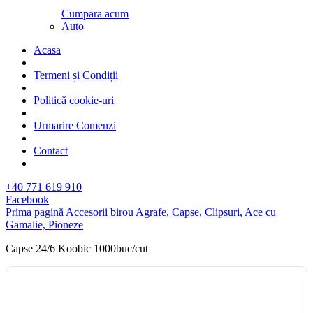
Cumpara acum
Auto
Acasa
Termeni și Condiții
Politică cookie-uri
Urmarire Comenzi
Contact
+40 771 619 910
Facebook
Prima pagină
Accesorii birou
Agrafe, Capse, Clipsuri, Ace cu
Gamalie, Pioneze
Capse 24/6 Koobic 1000buc/cut