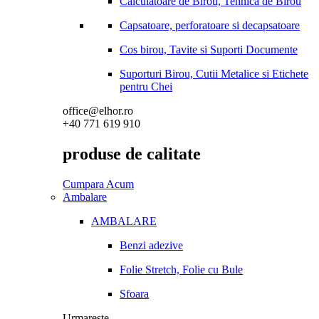
Calculatoare de Birou, Tehnica de Birou
Capsatoare, perforatoare si decapsatoare
Cos birou, Tavite si Suporti Documente
Suporturi Birou, Cutii Metalice si Etichete
pentru Chei
office@elhor.ro
+40 771 619 910
produse de calitate
Cumpara Acum
Ambalare
AMBALARE
Benzi adezive
Folie Stretch, Folie cu Bule
Sfoara
Urmareste