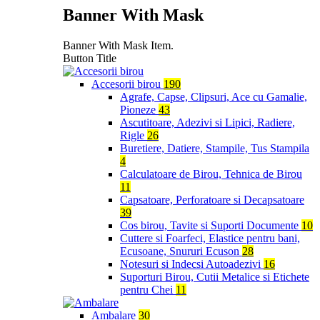
Banner With Mask
Banner With Mask Item.
Button Title
Accesorii birou
190
Agrafe, Capse, Clipsuri, Ace cu Gamalie,
Pioneze
43
Ascutitoare, Adezivi si Lipici, Radiere,
Rigle
26
Buretiere, Datiere, Stampile, Tus Stampila
4
Calculatoare de Birou, Tehnica de Birou
11
Capsatoare, Perforatoare si Decapsatoare
39
Cos birou, Tavite si Suporti Documente
10
Cuttere si Foarfeci, Elastice pentru bani,
Ecusoane, Snururi Ecuson
28
Notesuri si Indecsi Autoadezivi
16
Suporturi Birou, Cutii Metalice si Etichete
pentru Chei
11
Ambalare
30