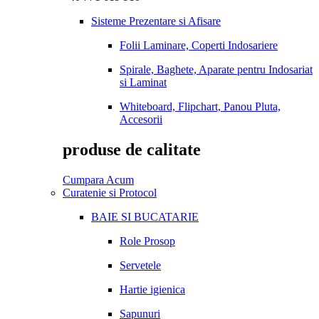
Sisteme Prezentare si Afisare
Folii Laminare, Coperti Indosariere
Spirale, Baghete, Aparate pentru Indosariat
si Laminat
Whiteboard, Flipchart, Panou Pluta,
Accesorii
produse de calitate
Cumpara Acum
Curatenie si Protocol
BAIE SI BUCATARIE
Role Prosop
Servetele
Hartie igienica
Sapunuri