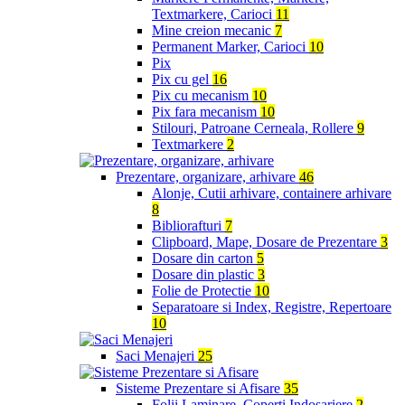
Textmarkere, Carioci
11
Mine creion mecanic
7
Permanent Marker, Carioci
10
Pix
Pix cu gel
16
Pix cu mecanism
10
Pix fara mecanism
10
Stilouri, Patroane Cerneala, Rollere
9
Textmarkere
2
Prezentare, organizare, arhivare
46
Alonje, Cutii arhivare, containere arhivare
8
Bibliorafturi
7
Clipboard, Mape, Dosare de Prezentare
3
Dosare din carton
5
Dosare din plastic
3
Folie de Protectie
10
Separatoare si Index, Registre, Repertoare
10
Saci Menajeri
25
Sisteme Prezentare si Afisare
35
Folii Laminare, Coperti Indosariere
2