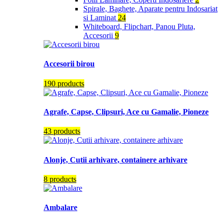
Spirale, Baghete, Aparate pentru Indosariat
si Laminat
24
Whiteboard, Flipchart, Panou Pluta,
Accesorii
9
Accesorii birou
190 products
Agrafe, Capse, Clipsuri, Ace cu Gamalie, Pioneze
43 products
Alonje, Cutii arhivare, containere arhivare
8 products
Ambalare