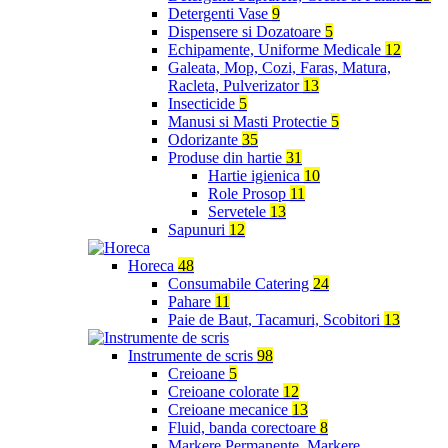
Detergenti Vase
9
Dispensere si Dozatoare
5
Echipamente, Uniforme Medicale
12
Galeata, Mop, Cozi, Faras, Matura,
Racleta, Pulverizator
13
Insecticide
5
Manusi si Masti Protectie
5
Odorizante
35
Produse din hartie
31
Hartie igienica
10
Role Prosop
11
Servetele
13
Sapunuri
12
Horeca
48
Consumabile Catering
24
Pahare
11
Paie de Baut, Tacamuri, Scobitori
13
Instrumente de scris
98
Creioane
5
Creioane colorate
12
Creioane mecanice
13
Fluid, banda corectoare
8
Markere Permanente, Markere,