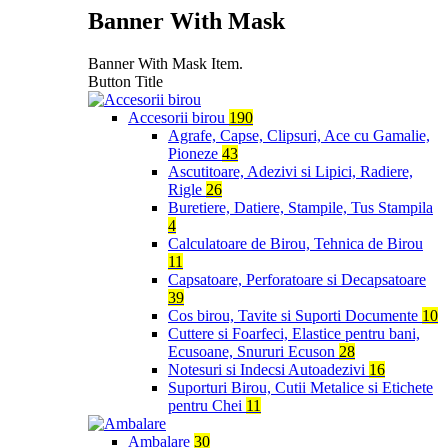
Banner With Mask
Banner With Mask Item.
Button Title
Accesorii birou
190
Agrafe, Capse, Clipsuri, Ace cu Gamalie,
Pioneze
43
Ascutitoare, Adezivi si Lipici, Radiere,
Rigle
26
Buretiere, Datiere, Stampile, Tus Stampila
4
Calculatoare de Birou, Tehnica de Birou
11
Capsatoare, Perforatoare si Decapsatoare
39
Cos birou, Tavite si Suporti Documente
10
Cuttere si Foarfeci, Elastice pentru bani,
Ecusoane, Snururi Ecuson
28
Notesuri si Indecsi Autoadezivi
16
Suporturi Birou, Cutii Metalice si Etichete
pentru Chei
11
Ambalare
30