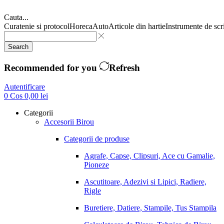
Cauta...
Curatenie si protocol
Horeca
Auto
Articole din hartie
Instrumente de scr
Search
Recommended for you
Refresh
Autentificare
0
Cos
0,00
lei
Categorii
Accesorii Birou
Categorii de produse
Agrafe, Capse, Clipsuri, Ace cu Gamalie,
Pioneze
Ascutitoare, Adezivi si Lipici, Radiere,
Rigle
Buretiere, Datiere, Stampile, Tus Stampila