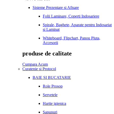
Sisteme Prezentare si Afisare
Folii Laminare, Coperti Indosariere
Spirale, Baghete, Aparate pentru Indosariat
si Laminat
Whiteboard, Flipchart, Panou Pluta,
Accesorii
produse de calitate
Cumpara Acum
Curatenie si Protocol
BAIE SI BUCATARIE
Role Prosop
Servetele
Hartie igienica
Sapunuri