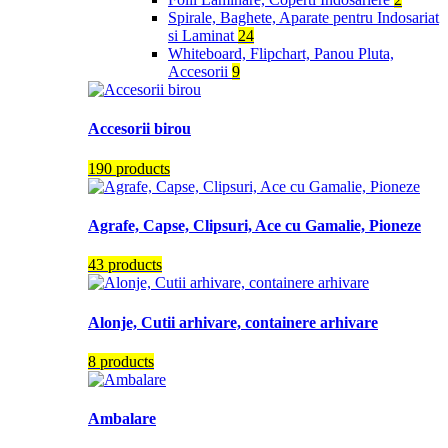
Spirale, Baghete, Aparate pentru Indosariat
si Laminat
24
Whiteboard, Flipchart, Panou Pluta,
Accesorii
9
Accesorii birou
190 products
Agrafe, Capse, Clipsuri, Ace cu Gamalie, Pioneze
43 products
Alonje, Cutii arhivare, containere arhivare
8 products
Ambalare