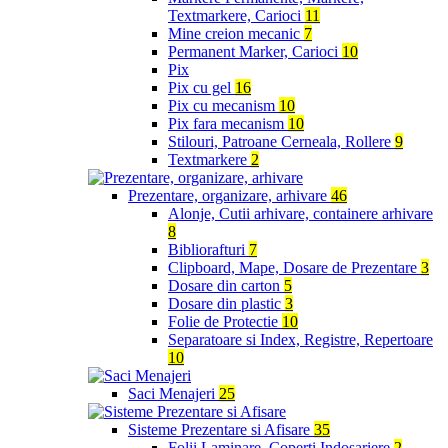
Textmarkere, Carioci
11
Mine creion mecanic
7
Permanent Marker, Carioci
10
Pix
Pix cu gel
16
Pix cu mecanism
10
Pix fara mecanism
10
Stilouri, Patroane Cerneala, Rollere
9
Textmarkere
2
Prezentare, organizare, arhivare
46
Alonje, Cutii arhivare, containere arhivare
8
Bibliorafturi
7
Clipboard, Mape, Dosare de Prezentare
3
Dosare din carton
5
Dosare din plastic
3
Folie de Protectie
10
Separatoare si Index, Registre, Repertoare
10
Saci Menajeri
25
Sisteme Prezentare si Afisare
35
Folii Laminare, Coperti Indosariere
2