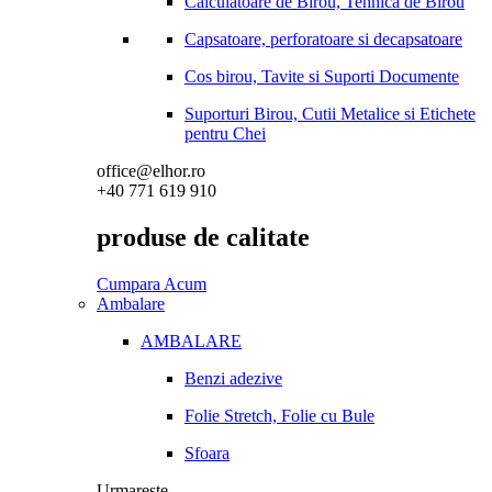
Calculatoare de Birou, Tehnica de Birou
Capsatoare, perforatoare si decapsatoare
Cos birou, Tavite si Suporti Documente
Suporturi Birou, Cutii Metalice si Etichete
pentru Chei
office@elhor.ro
+40 771 619 910
produse de calitate
Cumpara Acum
Ambalare
AMBALARE
Benzi adezive
Folie Stretch, Folie cu Bule
Sfoara
Urmareste