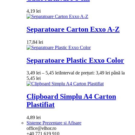
4,19
lei
Separatoare Carton Exxo A-Z
17,84
lei
Separatoare Plastic Exxo Color
3,49
lei
–
5,45
lei
Interval de prețuri: 3,49 lei până la
5,45 lei
Clipboard Simplu A4 Carton
Plastifiat
4,89
lei
Sisteme Prezentare si Afisare
office@elhor.ro
+40 771 619 910