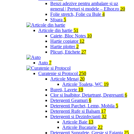
Benzi adezive pentru ambalare și uz
general | Prețuri și modele – Elhor.ro
20
Folie stretch, Folie cu Bule
4
Sfoara
5
Articole din hartie
51
Caiete, Bloc Notes
10
Hartie copiator
12
Hartie plotter
2
Plicuri, Etichete
27
Auto
7
Curatenie si Protocol
250
Articole Menaj
20
Articole Toaleta, WC
19
Bureti, Lavete
19
Clor si Inalbitor, Detartrant, Degresanti
6
Detergenti Geamuri
6
Detergenti Parchet, Lemn, Mobila
5
Detergenti Rufe si Balsam
17
Detergenti si Dezinfectanti
32
Articole Baie
13
Articole Bucatarie
22
Detergenti Suprafete, Gresie si Faianta
25