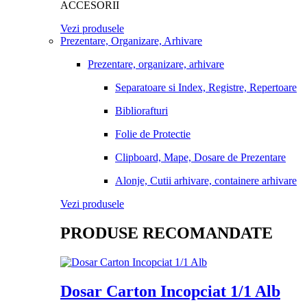
ACCESORII
Vezi produsele
Prezentare, Organizare, Arhivare
Prezentare, organizare, arhivare
Separatoare si Index, Registre, Repertoare
Bibliorafturi
Folie de Protectie
Clipboard, Mape, Dosare de Prezentare
Alonje, Cutii arhivare, containere arhivare
Vezi produsele
PRODUSE RECOMANDATE
Dosar Carton Incopciat 1/1 Alb