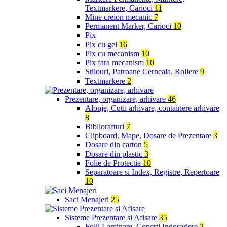
Textmarkere, Carioci
11
Mine creion mecanic
7
Permanent Marker, Carioci
10
Pix
Pix cu gel
16
Pix cu mecanism
10
Pix fara mecanism
10
Stilouri, Patroane Cerneala, Rollere
9
Textmarkere
2
Prezentare, organizare, arhivare
46
Alonje, Cutii arhivare, containere arhivare
8
Bibliorafturi
7
Clipboard, Mape, Dosare de Prezentare
3
Dosare din carton
5
Dosare din plastic
3
Folie de Protectie
10
Separatoare si Index, Registre, Repertoare
10
Saci Menajeri
25
Sisteme Prezentare si Afisare
35
Folii Laminare, Coperti Indosariere
2