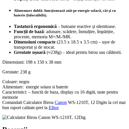
Alimentare dublă
: funcționează atât pe energie solară, cât și cu
baterie (înlocuibilă).
Tastatură ergonomică
– butoane reactive și silentioase.
Funcții de bază
: adunare, scădere, înmulțire, împărțire,
procente, memoria M+/M-/MR.
Dimensiuni compacte
(23.5 x 18.5 x 3.5 cm) – ușor de
transportat și de stocat.
Greutate ușoară
(≈238g) – ideal pentru birou sau călătorii.
Dimensiuni: 198 x 150 x 38 mm
Greutate: 238 g
Culoare: negru
Alimentare: energie solara si baterie
Caracteristici: – functii de baza, display cu 16 digiti, taste pentru
memorie
Comandati Calculator Birou
Canon
WS-1210T, 12 Digits la cel mai
bun raport calitate-pret la
Elhor