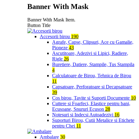
Banner With Mask
Banner With Mask Item.
Button Title
Accesorii birou
190
Agrafe, Capse, Clipsuri, Ace cu Gamalie,
Pioneze
43
Ascutitoare, Adezivi si Lipici, Radiere,
Rigle
26
Buretiere, Datiere, Stampile, Tus Stampila
4
Calculatoare de Birou, Tehnica de Birou
11
Capsatoare, Perforatoare si Decapsatoare
39
Cos birou, Tavite si Suporti Documente
10
Cuttere si Foarfeci, Elastice pentru bani,
Ecusoane, Snururi Ecuson
28
Notesuri si Indecsi Autoadezivi
16
Suporturi Birou, Cutii Metalice si Etichete
pentru Chei
11
Ambalare
30