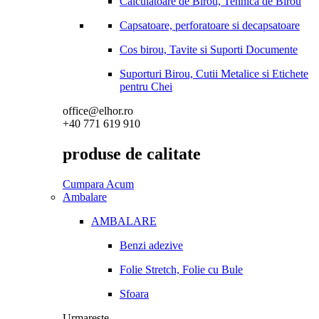
Calculatoare de Birou, Tehnica de Birou
Capsatoare, perforatoare si decapsatoare
Cos birou, Tavite si Suporti Documente
Suporturi Birou, Cutii Metalice si Etichete
pentru Chei
office@elhor.ro
+40 771 619 910
produse de calitate
Cumpara Acum
Ambalare
AMBALARE
Benzi adezive
Folie Stretch, Folie cu Bule
Sfoara
Urmareste