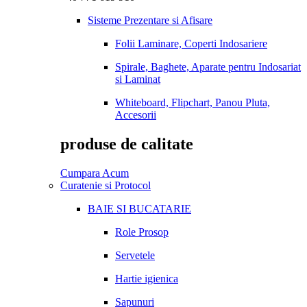
Sisteme Prezentare si Afisare
Folii Laminare, Coperti Indosariere
Spirale, Baghete, Aparate pentru Indosariat
si Laminat
Whiteboard, Flipchart, Panou Pluta,
Accesorii
produse de calitate
Cumpara Acum
Curatenie si Protocol
BAIE SI BUCATARIE
Role Prosop
Servetele
Hartie igienica
Sapunuri