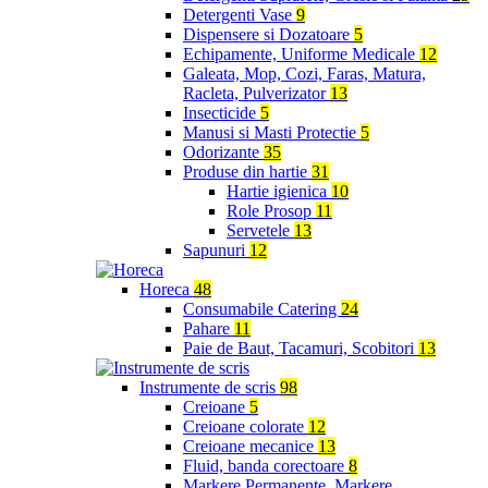
Detergenti Vase
9
Dispensere si Dozatoare
5
Echipamente, Uniforme Medicale
12
Galeata, Mop, Cozi, Faras, Matura,
Racleta, Pulverizator
13
Insecticide
5
Manusi si Masti Protectie
5
Odorizante
35
Produse din hartie
31
Hartie igienica
10
Role Prosop
11
Servetele
13
Sapunuri
12
Horeca
48
Consumabile Catering
24
Pahare
11
Paie de Baut, Tacamuri, Scobitori
13
Instrumente de scris
98
Creioane
5
Creioane colorate
12
Creioane mecanice
13
Fluid, banda corectoare
8
Markere Permanente, Markere,