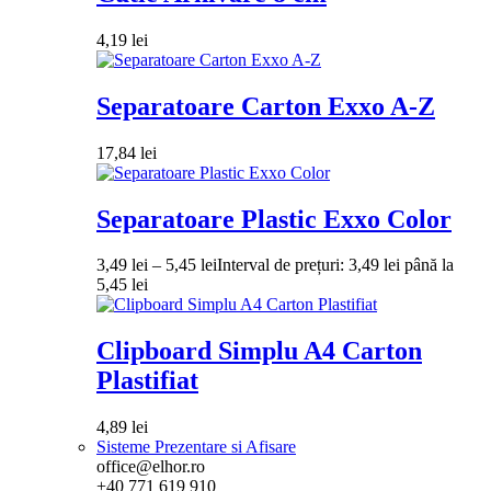
4,19
lei
Separatoare Carton Exxo A-Z
17,84
lei
Separatoare Plastic Exxo Color
3,49
lei
–
5,45
lei
Interval de prețuri: 3,49 lei până la
5,45 lei
Clipboard Simplu A4 Carton
Plastifiat
4,89
lei
Sisteme Prezentare si Afisare
office@elhor.ro
+40 771 619 910