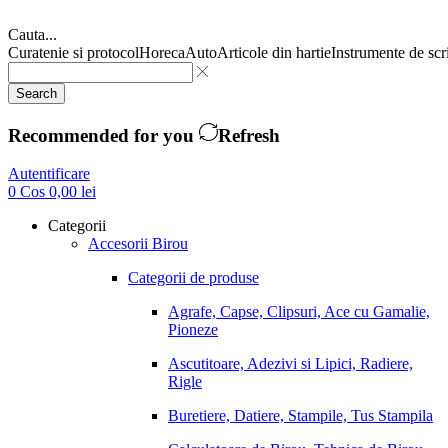
Cauta...
Curatenie si protocol
Horeca
Auto
Articole din hartie
Instrumente de scr
Search
Recommended for you
Refresh
Autentificare
0
Cos
0,00
lei
Categorii
Accesorii Birou
Categorii de produse
Agrafe, Capse, Clipsuri, Ace cu Gamalie,
Pioneze
Ascutitoare, Adezivi si Lipici, Radiere,
Rigle
Buretiere, Datiere, Stampile, Tus Stampila