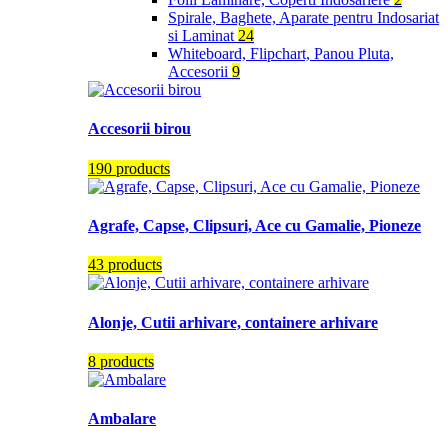
Spirale, Baghete, Aparate pentru Indosariat
si Laminat
24
Whiteboard, Flipchart, Panou Pluta,
Accesorii
9
Accesorii birou
190 products
Agrafe, Capse, Clipsuri, Ace cu Gamalie, Pioneze
43 products
Alonje, Cutii arhivare, containere arhivare
8 products
Ambalare