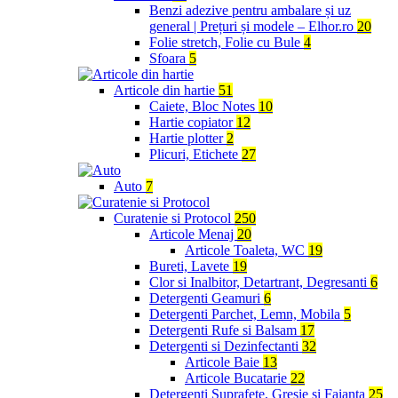
Benzi adezive pentru ambalare și uz
general | Prețuri și modele – Elhor.ro
20
Folie stretch, Folie cu Bule
4
Sfoara
5
Articole din hartie
51
Caiete, Bloc Notes
10
Hartie copiator
12
Hartie plotter
2
Plicuri, Etichete
27
Auto
7
Curatenie si Protocol
250
Articole Menaj
20
Articole Toaleta, WC
19
Bureti, Lavete
19
Clor si Inalbitor, Detartrant, Degresanti
6
Detergenti Geamuri
6
Detergenti Parchet, Lemn, Mobila
5
Detergenti Rufe si Balsam
17
Detergenti si Dezinfectanti
32
Articole Baie
13
Articole Bucatarie
22
Detergenti Suprafete, Gresie si Faianta
25