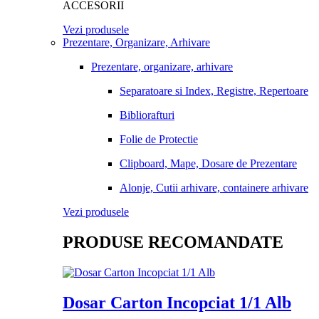
ACCESORII
Vezi produsele
Prezentare, Organizare, Arhivare
Prezentare, organizare, arhivare
Separatoare si Index, Registre, Repertoare
Bibliorafturi
Folie de Protectie
Clipboard, Mape, Dosare de Prezentare
Alonje, Cutii arhivare, containere arhivare
Vezi produsele
PRODUSE RECOMANDATE
Dosar Carton Incopciat 1/1 Alb