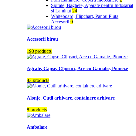
Spirale, Baghete, Aparate pentru Indosariat
si Laminat
24
Whiteboard, Flipchart, Panou Pluta,
Accesorii
9
Accesorii birou
190 products
Agrafe, Capse, Clipsuri, Ace cu Gamalie, Pioneze
43 products
Alonje, Cutii arhivare, containere arhivare
8 products
Ambalare