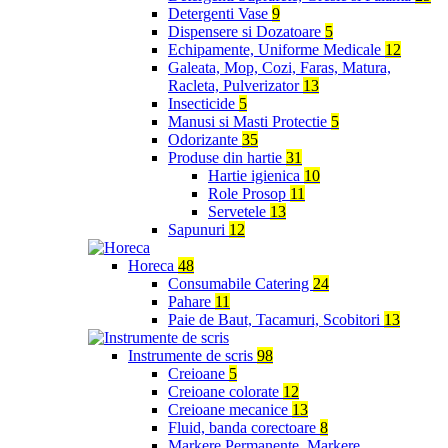
Detergenti Vase
9
Dispensere si Dozatoare
5
Echipamente, Uniforme Medicale
12
Galeata, Mop, Cozi, Faras, Matura,
Racleta, Pulverizator
13
Insecticide
5
Manusi si Masti Protectie
5
Odorizante
35
Produse din hartie
31
Hartie igienica
10
Role Prosop
11
Servetele
13
Sapunuri
12
Horeca
48
Consumabile Catering
24
Pahare
11
Paie de Baut, Tacamuri, Scobitori
13
Instrumente de scris
98
Creioane
5
Creioane colorate
12
Creioane mecanice
13
Fluid, banda corectoare
8
Markere Permanente, Markere,