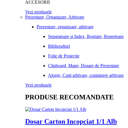
ACCESORII
Vezi produsele
Prezentare, Organizare, Arhivare
Prezentare, organizare, arhivare
Separatoare si Index, Registre, Repertoare
Bibliorafturi
Folie de Protectie
Clipboard, Mape, Dosare de Prezentare
Alonje, Cutii arhivare, containere arhivare
Vezi produsele
PRODUSE RECOMANDATE
Dosar Carton Incopciat 1/1 Alb