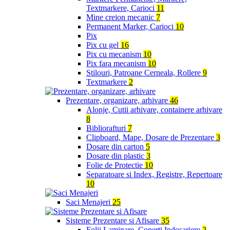
Textmarkere, Carioci
11
Mine creion mecanic
7
Permanent Marker, Carioci
10
Pix
Pix cu gel
16
Pix cu mecanism
10
Pix fara mecanism
10
Stilouri, Patroane Cerneala, Rollere
9
Textmarkere
2
Prezentare, organizare, arhivare
46
Alonje, Cutii arhivare, containere arhivare
8
Bibliorafturi
7
Clipboard, Mape, Dosare de Prezentare
3
Dosare din carton
5
Dosare din plastic
3
Folie de Protectie
10
Separatoare si Index, Registre, Repertoare
10
Saci Menajeri
25
Sisteme Prezentare si Afisare
35
Folii Laminare, Coperti Indosariere
2