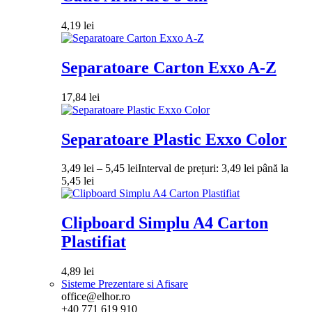
4,19
lei
Separatoare Carton Exxo A-Z
17,84
lei
Separatoare Plastic Exxo Color
3,49
lei
–
5,45
lei
Interval de prețuri: 3,49 lei până la
5,45 lei
Clipboard Simplu A4 Carton
Plastifiat
4,89
lei
Sisteme Prezentare si Afisare
office@elhor.ro
+40 771 619 910