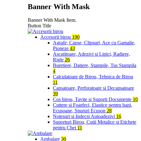
Banner With Mask
Banner With Mask Item.
Button Title
Accesorii birou
190
Agrafe, Capse, Clipsuri, Ace cu Gamalie,
Pioneze
43
Ascutitoare, Adezivi si Lipici, Radiere,
Rigle
26
Buretiere, Datiere, Stampile, Tus Stampila
4
Calculatoare de Birou, Tehnica de Birou
11
Capsatoare, Perforatoare si Decapsatoare
39
Cos birou, Tavite si Suporti Documente
10
Cuttere si Foarfeci, Elastice pentru bani,
Ecusoane, Snururi Ecuson
28
Notesuri si Indecsi Autoadezivi
16
Suporturi Birou, Cutii Metalice si Etichete
pentru Chei
11
Ambalare
30