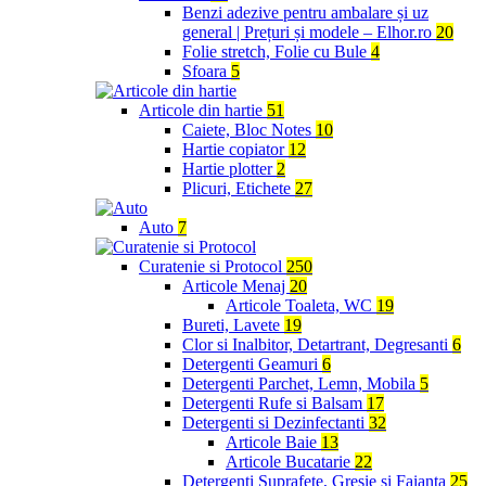
Benzi adezive pentru ambalare și uz
general | Prețuri și modele – Elhor.ro
20
Folie stretch, Folie cu Bule
4
Sfoara
5
Articole din hartie
51
Caiete, Bloc Notes
10
Hartie copiator
12
Hartie plotter
2
Plicuri, Etichete
27
Auto
7
Curatenie si Protocol
250
Articole Menaj
20
Articole Toaleta, WC
19
Bureti, Lavete
19
Clor si Inalbitor, Detartrant, Degresanti
6
Detergenti Geamuri
6
Detergenti Parchet, Lemn, Mobila
5
Detergenti Rufe si Balsam
17
Detergenti si Dezinfectanti
32
Articole Baie
13
Articole Bucatarie
22
Detergenti Suprafete, Gresie si Faianta
25