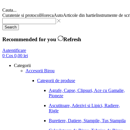
Cauta...
Curatenie si protocol
Horeca
Auto
Articole din hartie
Instrumente de scr
Search
Recommended for you
Refresh
Autentificare
0
Cos
0,00
lei
Categorii
Accesorii Birou
Categorii de produse
Agrafe, Capse, Clipsuri, Ace cu Gamalie,
Pioneze
Ascutitoare, Adezivi si Lipici, Radiere,
Rigle
Buretiere, Datiere, Stampile, Tus Stampila