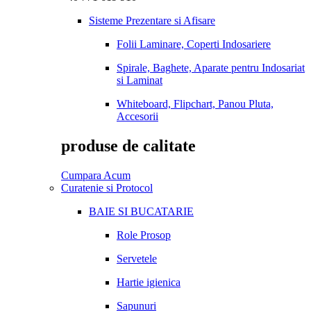
Sisteme Prezentare si Afisare
Folii Laminare, Coperti Indosariere
Spirale, Baghete, Aparate pentru Indosariat
si Laminat
Whiteboard, Flipchart, Panou Pluta,
Accesorii
produse de calitate
Cumpara Acum
Curatenie si Protocol
BAIE SI BUCATARIE
Role Prosop
Servetele
Hartie igienica
Sapunuri