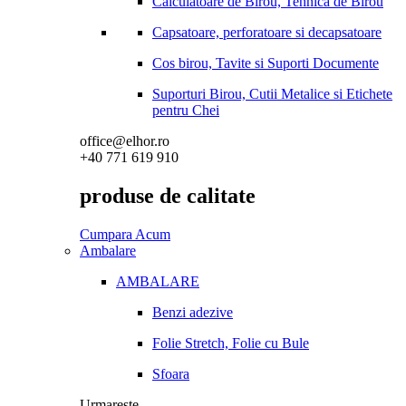
Calculatoare de Birou, Tehnica de Birou
Capsatoare, perforatoare si decapsatoare
Cos birou, Tavite si Suporti Documente
Suporturi Birou, Cutii Metalice si Etichete
pentru Chei
office@elhor.ro
+40 771 619 910
produse de calitate
Cumpara Acum
Ambalare
AMBALARE
Benzi adezive
Folie Stretch, Folie cu Bule
Sfoara
Urmareste