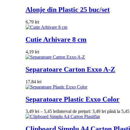
Alonje din Plastic 25 buc/set
6,79
lei
Cutie Arhivare 8 cm
4,19
lei
Separatoare Carton Exxo A-Z
17,84
lei
Separatoare Plastic Exxo Color
3,49
lei
–
5,45
lei
Interval de prețuri: 3,49 lei până la 5,45 
Clipboard Simplu A4 Carton Plasti