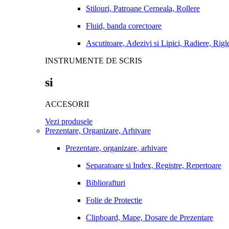
Stilouri, Patroane Cerneala, Rollere
Fluid, banda corectoare
Ascutitoare, Adezivi si Lipici, Radiere, Rigl
INSTRUMENTE DE SCRIS
si
ACCESORII
Vezi produsele
Prezentare, Organizare, Arhivare
Prezentare, organizare, arhivare
Separatoare si Index, Registre, Repertoare
Bibliorafturi
Folie de Protectie
Clipboard, Mape, Dosare de Prezentare