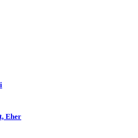
i
t, Eher