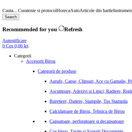
Cauta...
Curatenie si protocol
Horeca
Auto
Articole din hartie
Instrument
Search
Recommended for you
Refresh
Autentificare
0
Cos
0,00
lei
Categorii
Accesorii Birou
Categorii de produse
Agrafe, Capse, Clipsuri, Ace cu Gamalie, P
Ascutitoare, Adezivi si Lipici, Radiere, Rigl
Buretiere, Datiere, Stampile, Tus Stampila
Calculatoare de Birou, Tehnica de Birou
Capsatoare, perforatoare si decapsatoare
Cos birou, Tavite si Suporti Documente