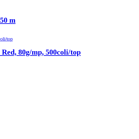
 50 m
Red, 80g/mp, 500coli/top