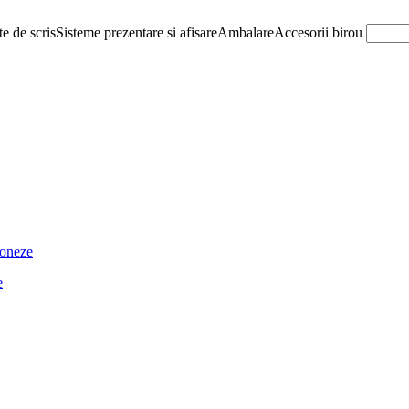
e de scris
Sisteme prezentare si afisare
Ambalare
Accesorii birou
ioneze
e