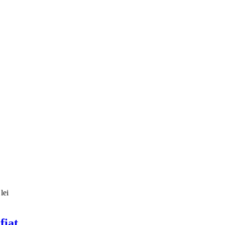
lei
fiat